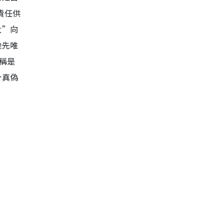
責任供
太”向
哋先唯
稱是
分真偽