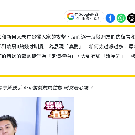
在Google追蹤
《UHK 港生活》
伯和新何太未有畏懼大家的攻擊，反而逐一反駁網友們的留言
睇到凌晨4點幾才瞓覺。為展現「真愛」，新何太越爆越多，原
何伯所送的龍鳳鈪作為「定情禮物」，大到有如「流星錘」一
識放手 Aria複製媽媽性格 鬧女最心痛？