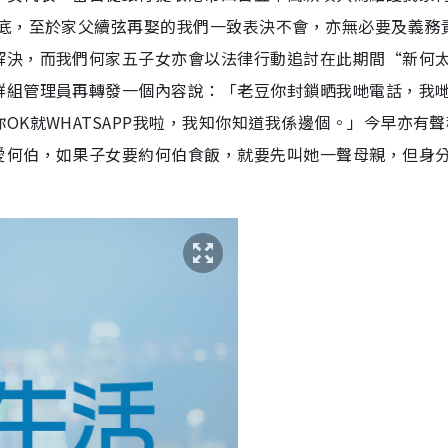
到底，至於家父續弦再娶的我們一致表決不會，亦無必要及義務
解決，而我們何家五子女亦會以法律行動追討在此期間“新何
群組管理員再轉發一個內容說：「老豆你封鎖晒我哋電話，我
K就WHATSAPP我啦，我知你知道我係邊個。」今早亦有聲
愛何伯，如果子女要約何伯食飯，就要先叫她一聲母親，但身