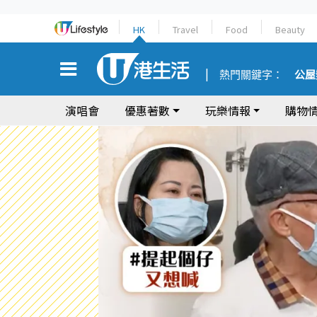
HK
Travel
Food
Beauty
熱門關鍵字：
公屋
演唱會
優惠著數
玩樂情報
購物