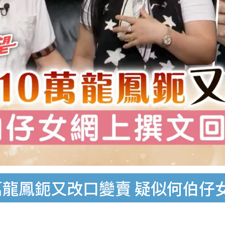
萬龍鳳鈪又改口變賣 疑似何伯仔