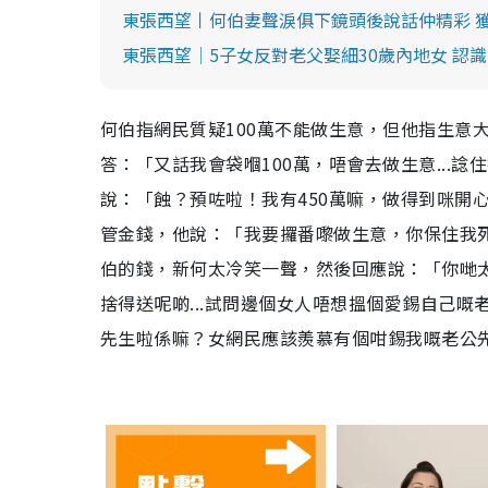
東張西望丨何伯妻聲淚俱下鏡頭後說話仲精彩 獲
東張西望│5子女反對老父娶細30歲內地女 認識
何伯指網民質疑100萬不能做生意，但他指生意
答：「又話我會袋嗰100萬，唔會去做生意...
說：「蝕？預咗啦！我有450萬嘛，做得到咪開
管金錢，他說：「我要攞番嚟做生意，你保住我
伯的錢，新何太冷笑一聲，然後回應說：「你哋
捨得送呢啲...試問邊個女人唔想搵個愛錫自己
先生啦係嘛？女網民應該羨慕有個咁錫我嘅老公