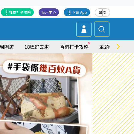
社群打卡攻略
商戶中心
下載 App
繁
简
周圍遊
18區好去處
香港打卡攻略
主題特集