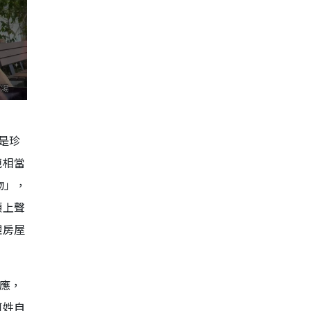
是珍
鈪相當
物」，
頭上聲
埋房屋
應，
何姓自