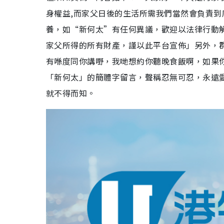
身權益,而家父日後的生活所需我們當然會負責
養，如“新何太”有任何異議，歡迎以法律行動
家父所得的所有財產，謹以此平台宣佈」另外，
有喺度同你講嘢，我哋想約你聽晚食飯啊，如果你O
「新何太」的簡體字留言，聲稱忍無可忍，永遠
就不得而知。