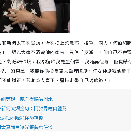
T
i
m
e
伯和新何太再次受訪，今次換上梁敏巧「招呼」兩人，何伯和
狗」，認為大家不清楚他的家事，只信「反派」，但自己不會
生，剩低4千2蚊，我都留喺我先生個袋，我唔要佢嘅！佢隻錶
留住先，如果萬一我聽你話拎隻錶去當埋嘅話，仔女仲話我係騙
邪不能勝正！我哋為人直正，堅持走番自己啱條路！」
注組等足一晚冇得睇嗌回水
集新何太爆金句：阿叔畀咗肉體我
火速抽水阮兆祥極神似
何太真面目曝光獲餵水侍候