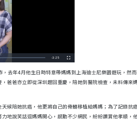
R
-
3:25
F
u
l
e
l
作，去年4月他生日時特意帶媽媽到上海迪士尼樂園遊玩，然而
s
c
m
r
慶，爸爸亦立即從深圳趕回重慶，陪她到醫院檢查，未料傳來
e
e
a
n
i
n
全天候陪她抗癌，他更將自己的骨髓移植給媽媽；為了記錄抗
i
努力地說笑話逗媽媽開心，感動不少網民，紛紛讚賞他孝順，
n
g