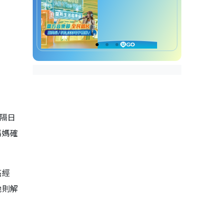
隔日
媽媽確
癌經
他則解