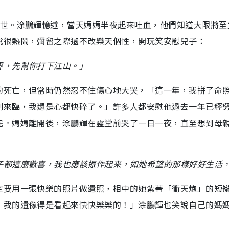
離世。涂鵬輝憶述，當天媽媽半夜起來吐血，他們知道大限將至
說很熱鬧，彌留之際還不改樂天個性，開玩笑安慰兒子：
界，先幫你打下江山。」
的死亡，但當時仍然忍不住傷心地大哭，「這一年，我拼了命
刻來臨，我還是心都快碎了。」許多人都安慰他過去一年已經
完。媽媽離開後，涂鵬輝在靈堂前哭了一日一夜，直至想到母
子都這麼歡喜，我也應該振作起來，如她希望的那樣好好生活
定要用一張快樂的照片做遺照，相中的她紮著「衝天炮」的短
，我的遺像得是看起來快快樂樂的！」涂鵬輝也笑說自己的媽