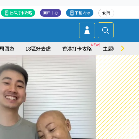
社群打卡攻略
商戶中心
下載 App
繁
简
周圍遊
18區好去處
香港打卡攻略
主題特集