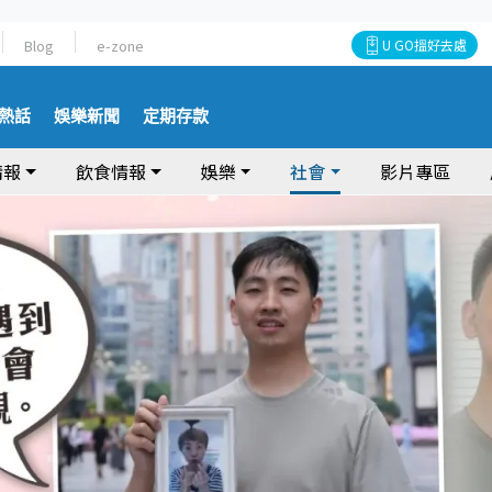
Blog
e-zone
U GO搵好去處
熱話
娛樂新聞
定期存款
情報
飲食情報
娛樂
社會
影片專區