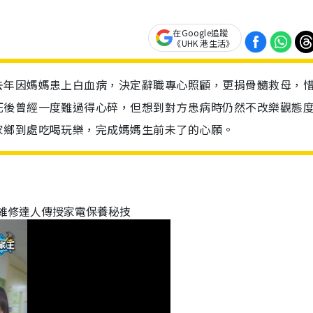
在Google追蹤
《UHK 港生活》
去年因媽媽患上白血病，決定辭職專心照顧，更捐骨髓救母，
死後曾經一度難過得心碎，但想到對方患病時仍然不改樂觀態
家鄉到處吃喝玩樂，完成媽媽生前未了的心願。
 維修達人傳授家電保養秘技