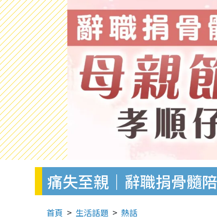
痛失至親｜辭職捐骨髓陪
首頁
生活話題
熱話