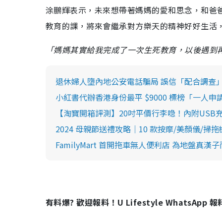
涂鵬輝表示，未來想帶著媽媽的愛和思念，和爸
教育的課，將來會繼承對方樂天的精神好好生活
「媽媽其實給我完成了一次生死教育，以後遇到
退休婦人墮內地公安電話騙局 誤信「配合調查」損
小紅書代辦香港身份最平 $9000 標榜「一人
【淘寶開箱評測】20吋平價行李喼！內附USB充電
2024 母親節送禮攻略｜10 款按摩/美顏儀/掃
FamilyMart 首開拖車無人便利店 為地盤真漢
有料爆? 歡迎報料！U Lifestyle WhatsApp 