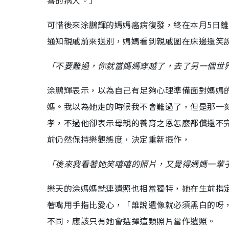
可惜後來涂鵬輝的媽媽癌病復發，終在本月5日
通知親戚前來送別，媽媽看到親戚圍在床邊還笑
「不要難過，你就當媽媽穿越了，去了另一個世
涂鵬輝表示，以為自己有足夠心理準備面對媽媽
媽。我以為她走的時候我不會難過了，但是那一
孝，不過他卻表示母親的養育之恩怎麼都償還不
前仍然保持樂觀態度，決定重新振作，
「後來我看著她笑嘻嘻的照片，又覺得媽媽一輩
樂天的涂媽媽就連遺照也相當獨特，她在生前指
著嘴用手指比愛心，「誰說遺像就必須黑白的呀
不同，應該只有她會選擇這類照片當作遺照。