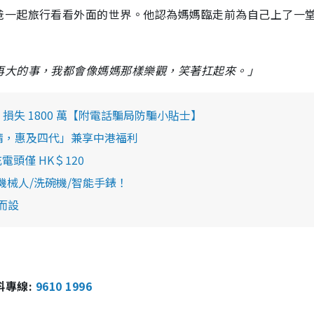
爸一起旅行看看外面的世界。他認為媽媽臨走前為自己上了一
，
再大的事，我都會像媽媽那樣樂觀，笑著扛起來。」
失 1800 萬【附電話騙局防騙小貼士】
申請，惠及四代」兼享中港福利
頭僅 HK＄120
拖機械人/洗碗機/智能手錶！
子而設
報料專線:
9610 1996