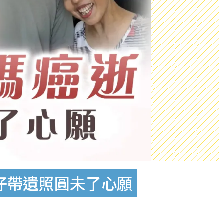
仔帶遺照圓未了心願