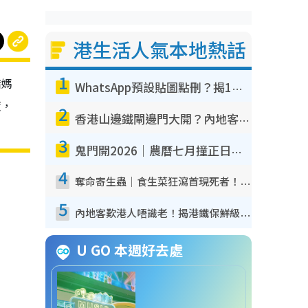
港生活人氣本地熱話
1
惜媽
WhatsApp預設貼圖點刪？揭1招「反向操作」還原簡潔介面 附3步實測教學
度，
2
香港山邊鐵閘邊門大開？內地客困惑意義何在！網民神回覆：呢種叫法理性防禦
3
鬼門開2026｜農曆七月撞正日全食特別邪？專家警告切忌做一事！揭4大禁忌+2招保平安
4
奪命寄生蟲｜食生菜狂瀉首現死者！疫潮惡化錄1.8萬宗病例 揭洗菜3大謬誤
5
內地客歎港人唔識老！揭港鐵保鮮級冷氣 港人求放過：咪投訴
U GO 本週好去處