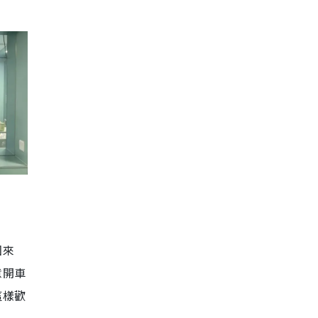
回來
意開車
這樣歡