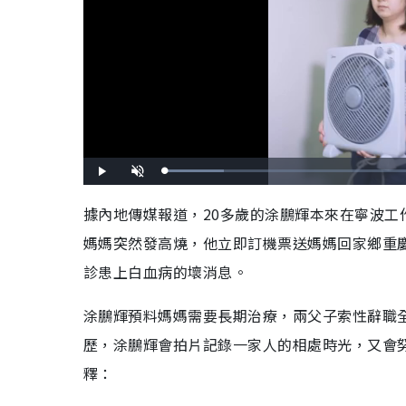
L
P
U
o
l
n
a
a
m
d
y
u
據內地傳媒報道，20多歲的涂鵬輝本來在寧波工
e
t
d
e
:
媽媽突然發高燒，他立即訂機票送媽媽回家鄉重
1
5
.
8
診患上白血病的壞消息。
0
%
涂鵬輝預料媽媽需要長期治療，兩父子索性辭職
歷，涂鵬輝會拍片記錄一家人的相處時光，又會
釋：