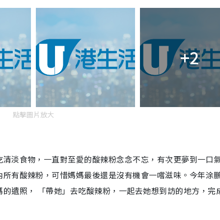
+2
點擊圖片放大
吃清淡食物，一直對至愛的酸辣粉念念不忘，有次更夢到一口
內所有酸辣粉，可惜媽媽最後還是沒有機會一嚐滋味。今年涂
媽的遺照， 「帶她」去吃酸辣粉，一起去她想到訪的地方，完