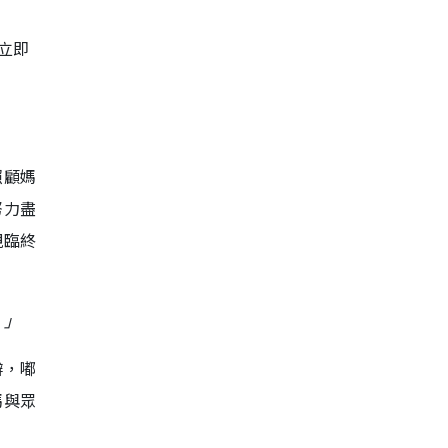
立即
照顧媽
努力盡
親臨終
。」
辮，嘟
媽與眾