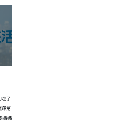
氣吃了
鵬輝第
成媽媽