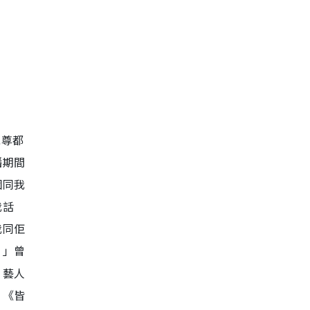
兆尊都
播期間
個同我
我話
我同佢
！」曾
，藝人
、《皆