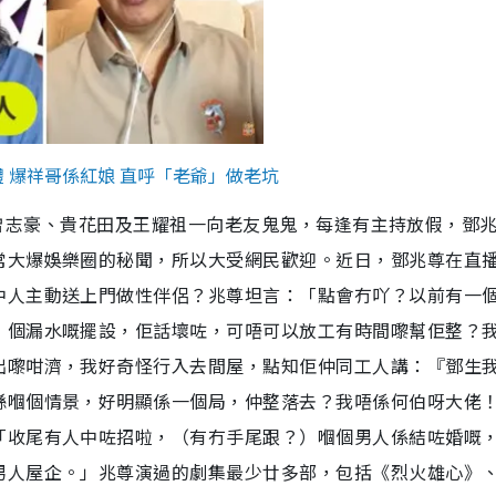
 爆祥哥係紅娘 直呼「老爺」做老坑
el主持曾志豪、貴花田及王耀祖一向老友鬼鬼，每逢有主持放假，鄧
常大爆娛樂圈的秘聞，所以大受網民歡迎。近日，鄧兆尊在直
中人主動送上門做性伴侶？兆尊坦言：「點會冇吖？以前有一
）個漏水嘅擺設，佢話壞咗，可唔可以放工有時間嚟幫佢整？
出嚟咁濟，我好奇怪行入去間屋，點知佢仲同工人講：『鄧生
喺嗰個情景，好明顯係一個局，仲整落去？我唔係何伯呀大佬
「收尾有人中咗招啦，（有冇手尾跟？）嗰個男人係結咗婚嘅
男人屋企。」兆尊演過的劇集最少廿多部，包括《烈火雄心》