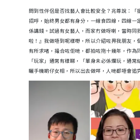
問到性伴侶是否找藝人會比較安全？兆尊說：「
招呼，始終男女都有身分，一線食四線，四線一
係講錢。試過有女藝人，而家冇做呀喇，當時同
啦！』我做唔到呢樣嘢，所以介紹咗畀我朋友，
有所求啫，撮合咗佢哋，都拍咗拖十幾年，作為
「玩家」通常有樣睇，「單身未必係爛玩，通常
曬手機啲仔女相，所以出去做咩，人哋都唔會追