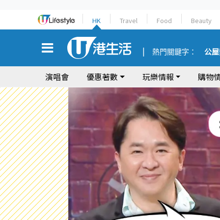
HK
Travel
Food
Beauty
熱門關鍵字：
公屋
演唱會
優惠著數
玩樂情報
購物