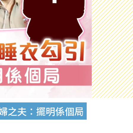
有婦之夫：擺明係個局