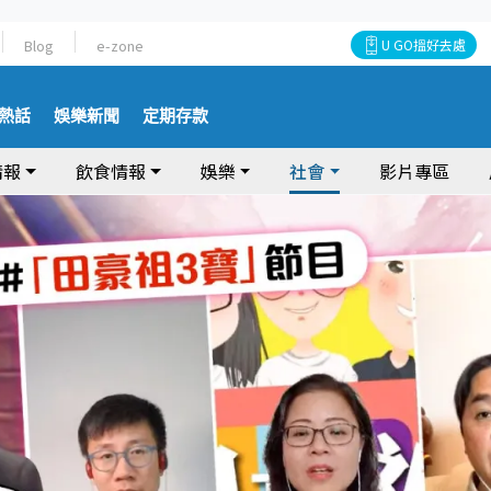
Blog
e-zone
U GO搵好去處
熱話
娛樂新聞
定期存款
情報
飲食情報
娛樂
社會
影片專區