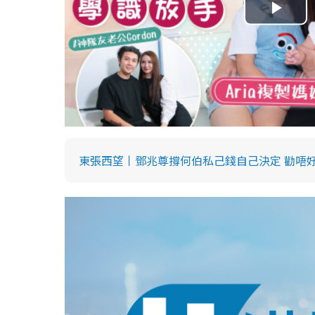
P
l
a
y
V
東張西望丨鄧兆尊撐何伯私己錢自己決定 勸唔好
i
d
e
o