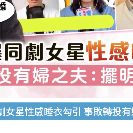
劇女星性感睡衣勾引 事敗轉投