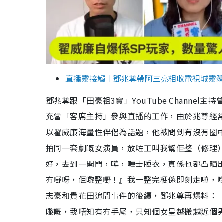
直播靈接觸丨鄧兆尊帶阿三亮相收電視城靈體
鄧兆尊跟「田豪祖3寶」YouTube Chann
充當「客席主持」參與直播的工作，由於兆尊經
以翟威廉海量性伴侶為話題，他被問到有沒有圈
拍同一套劇嘅女演員，放咗工叫我幫佢整（修理
好，去到一開門，嘩，喱士睡衣，真係乜都凸晒
冇嘢呀，佢嚟整嘢！』我一整完梗係即刻走啦，
志豪和貴花田追問事件的後續，鄧兆尊再爆料：
嚟嘅，我唔知有冇手尾，只知個女星越搬越近個