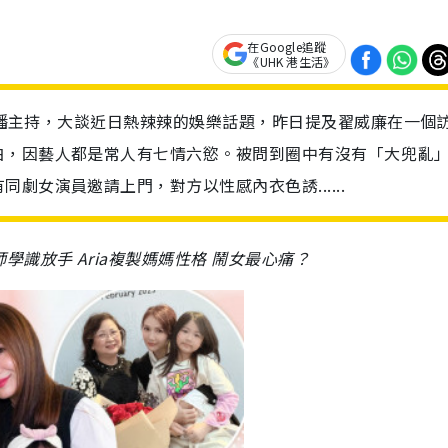
在Google追蹤
《UHK 港生活》
做直播主持，大談近日熱辣辣的娛樂話題，昨日提及翟威廉在一個
白，因藝人都是常人有七情六慾。被問到圈中有沒有「大兜亂
劇女演員邀請上門，對方以性感內衣色誘......
識放手 Aria複製媽媽性格 鬧女最心痛？