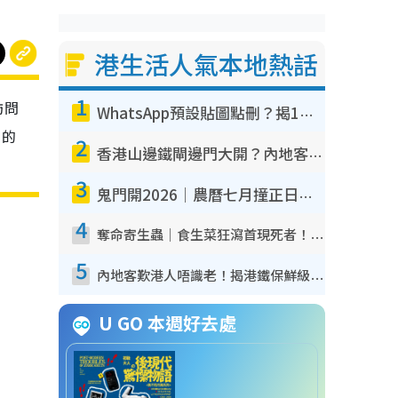
港生活人氣本地熱話
1
訪問
WhatsApp預設貼圖點刪？揭1招「反向操作」還原簡潔介面 附3步實測教學
」的
2
香港山邊鐵閘邊門大開？內地客困惑意義何在！網民神回覆：呢種叫法理性防禦
3
鬼門開2026｜農曆七月撞正日全食特別邪？專家警告切忌做一事！揭4大禁忌+2招保平安
4
奪命寄生蟲｜食生菜狂瀉首現死者！疫潮惡化錄1.8萬宗病例 揭洗菜3大謬誤
5
內地客歎港人唔識老！揭港鐵保鮮級冷氣 港人求放過：咪投訴
U GO 本週好去處