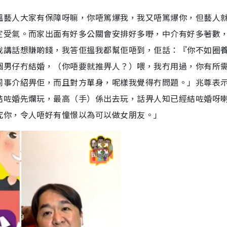
搵藝人大家有保障呀嘛，你唔篤爆我，我又唔篤爆你，但藝人
定受氣。而家出面有好多公關會安排好多嘢，中介有好多著數
我講話想賺啲錢，我答佢搵我都幫佢唔到，佢話：『你不如圈
個男仔冇結婚，（你唔要就推畀人？）喂，我冇用過，你有所
同事介紹畀佢，而且對方單身，呢樣我覺得冇問題。」兆尊表
結咗婚先爛玩，最高（手）係出去玩，話畀人知已經結咗婚呀
究你，令人唔好有憧憬以為可以做女朋友。」