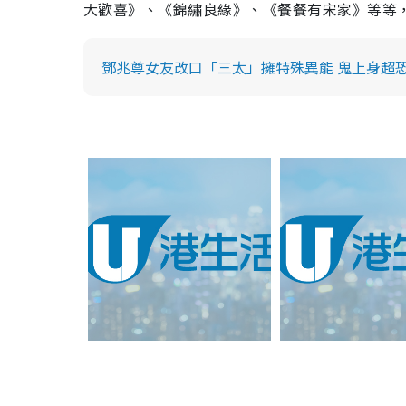
大歡喜》、《錦繡良緣》、《餐餐有宋家》等等
鄧兆尊女友改口「三太」擁特殊異能 鬼上身超恐