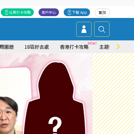
社群打卡攻略
商戶中心
下載 App
繁
简
周圍遊
18區好去處
香港打卡攻略
主題特集