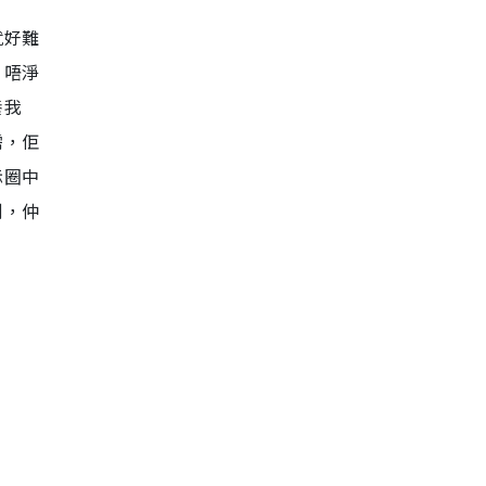
就好難
，唔淨
養我
需，佢
示圈中
喇，仲