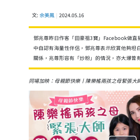
文:
余美鳳
2024.05.16
鄧兆尊昨日作客「田豪祖3寶」Facebook
中自認有海量性伴侶，鄧兆尊表示欣賞他夠坦
關係，兆尊形容有「炒粉」的情況，亦大爆曾有同
同場加映：母親節快樂丨陳樂榣兩孩之母緊張大師學