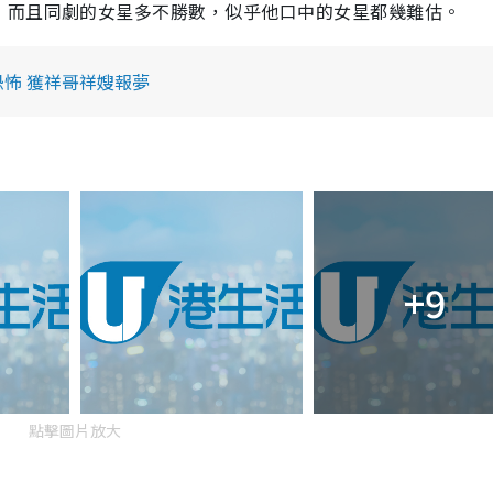
，而且同劇的女星多不勝數，似乎他口中的女星都幾難估。
怖 獲祥哥祥嫂報夢
+9
點擊圖片放大