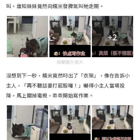
叫，誰知妹妹竟然向糯米發脾氣叫牠走開。
+2
點擊圖片放大
沒想到下一秒，糯米竟然叼出了「衣架」，像在告訴小
主人，「再不聽話要打屁股囉！」嚇得小主人當場投
降，馬上關掉電視，乖乖開始寫作業。