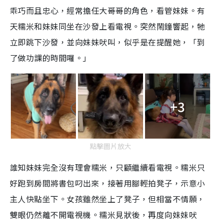
乖巧而且忠心，經常擔任大哥哥的角色，看管妹妹。有
天糯米和妹妹同坐在沙發上看電視。突然鬧鐘響起，牠
立即跳下沙發，並向妹妹吠叫，似乎是在提醒她，「到
了做功課的時間囉。」
+3
點擊圖片放大
誰知妹妹完全沒有理會糯米，只顧繼續看電視。糯米只
好跑到房間將書包叼出來，接著用腳輕拍凳子，示意小
主人快點坐下。女孩雖然坐上了凳子，但相當不情願，
雙眼仍然離不開電視機。糯米見狀後，再度向妹妹吠