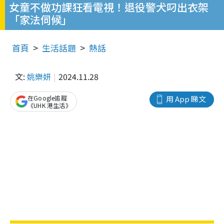
女童不做功課狂看電視！退役警犬叼出衣架
「家法伺候」
首頁
生活話題
熱話
文:
姚樂妍
2024.11.28
在Google追蹤
用 App 睇文
《UHK 港生活》