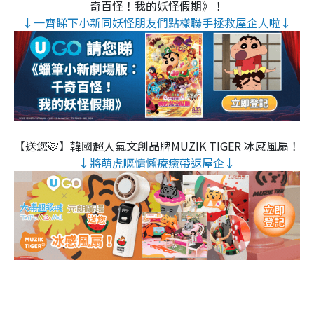
奇百怪！我的妖怪假期》！
↓一齊睇下小新同妖怪朋友們點樣聯手拯救屋企人啦↓
【送您🐯】韓國超人氣文創品牌MUZIK TIGER 冰感風扇！
↓將萌虎嘅慵懶療癒帶返屋企↓