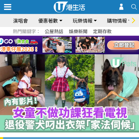
演唱會
優惠著數
玩樂情報
購物情報
熱門關鍵字：
公屋熱話
娛樂新聞
定期存款