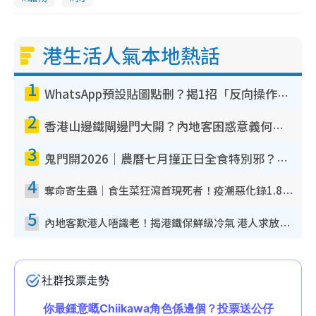
港生活人氣本地熱話
1
WhatsApp預設貼圖點刪？揭1招「反向操作」還原簡潔介面 附3步實測教學
2
香港山邊鐵閘邊門大開？內地客困惑意義何在！網民神回覆：呢種叫法理性防禦
3
鬼門開2026｜農曆七月撞正日全食特別邪？專家警告切忌做一事！揭4大禁忌+2招保平安
4
奪命寄生蟲｜食生菜狂瀉首現死者！疫潮惡化錄1.8萬宗病例 揭洗菜3大謬誤
5
內地客歎港人唔識老！揭港鐵保鮮級冷氣 港人求放過：咪投訴