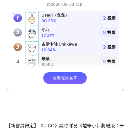
【新會員限定】《U GO》請你睇👹《蠟筆小新劇場版：千