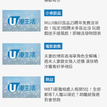
小食飲品
MUJI無印良品25周年免費派茶
飲！指定3個周末多區出沒 玩遊
戲送手提風扇！即睇派發時間表
電影劇集
夫妻的博弈高海寧角色全解構：
癌末人妻變女強人逆襲 演技晒
冷獲看好爭視后
熱話
MBTI最難相處人格頭5位！全部
都係T人難以接近？疏離感強遇
到會想跑