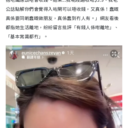
公話點解你們會覺得入咗閘可以唔收錢，又真係！蠢嘅
真係要同啲蠢嘅做朋友，真係蠢到冇人有。」網友看後
都指她生活離地，紛紛留言批評「有錢人係咁離地」、
「基本常識都冇」。