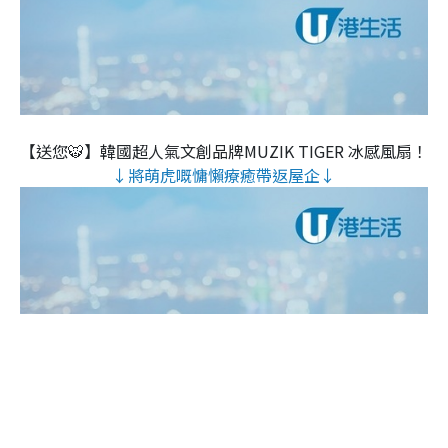
【送您🐯】韓國超人氣文創品牌MUZIK TIGER 冰感風扇！
↓將萌虎嘅慵懶療癒帶返屋企↓