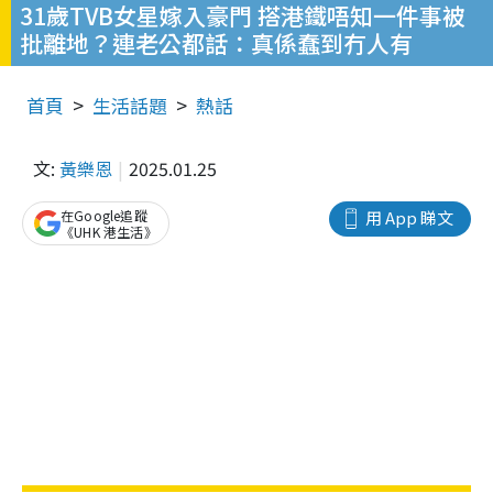
31歲TVB女星嫁入豪門 搭港鐵唔知一件事被
批離地？連老公都話：真係蠢到冇人有
首頁
生活話題
熱話
文:
黃樂恩
2025.01.25
在Google追蹤
用 App 睇文
《UHK 港生活》