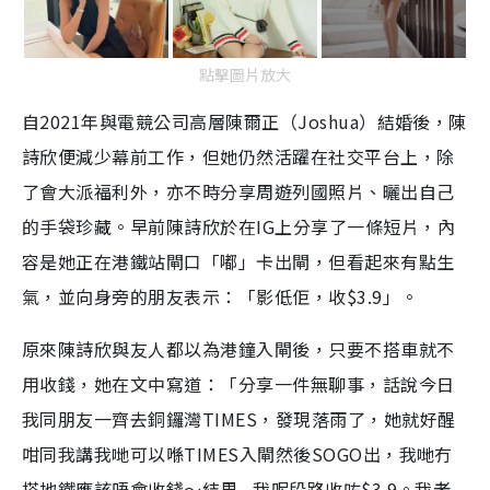
點擊圖片放大
自2021年與電競公司高層陳爾正（Joshua）結婚後，陳
詩欣便減少幕前工作，但她仍然活躍在社交平台上，除
了會大派福利外，亦不時分享周遊列國照片、曬出自己
的手袋珍藏。早前陳詩欣於在IG上分享了一條短片，內
容是她正在港鐵站閘口「嘟」卡出閘，但看起來有點生
氣，並向身旁的朋友表示：「影低佢，收$3.9」。
原來陳詩欣與友人都以為港鐘入閘後，只要不搭車就不
用收錢，她在文中寫道：「分享一件無聊事，話說今日
我同朋友一齊去銅鑼灣TIMES，發現落雨了，她就好醒
咁同我講我哋可以喺TIMES入閘然後SOGO出，我哋冇
搭地鐵應該唔會收錢～結果...我呢段路收咗$3.9。我老