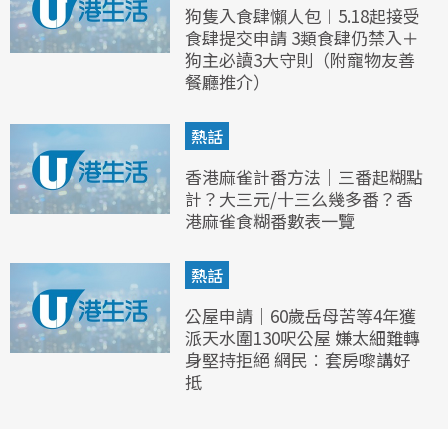
狗隻入食肆懶人包︱5.18起接受
食肆提交申請 3類食肆仍禁入＋
狗主必讀3大守則（附寵物友善
餐廳推介）
熱話
香港麻雀計番方法｜三番起糊點
計？大三元/十三么幾多番？香
港麻雀食糊番數表一覽
熱話
公屋申請｜60歲岳母苦等4年獲
派天水圍130呎公屋 嫌太細難轉
身堅持拒絕 網民︰套房嚟講好
抵