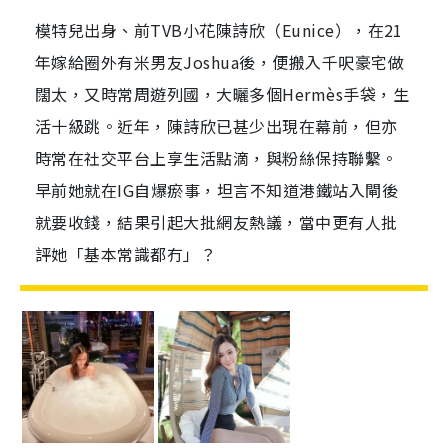
模特兒出身、前TVB小花陳詩欣（Eunice），在21
年嫁給圈外有米男友Joshua後，便搬入千呎豪宅做
闊太，又時常周遊列國，大曬多個Hermès手袋，生
活十級跳。近年，陳詩欣已甚少出現在幕前，但亦
時常在社交平台上享生活點滴，與粉絲保持聯繫。
早前她就在IG自爆瘀事，坦言不知道港鐵站入閘後
就要收錢，結果引起大批網友熱議，當中更有人批
評她「基本常識都冇」？