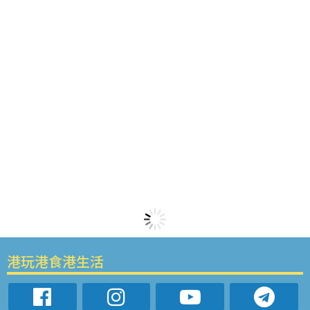
港玩港食港生活