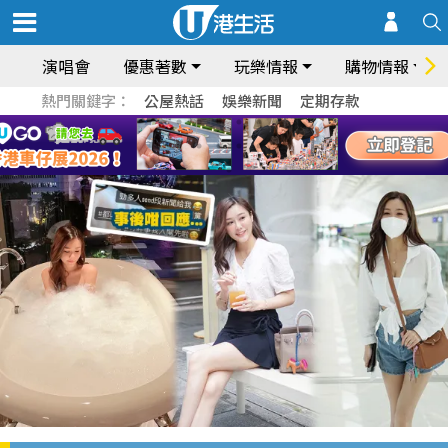
演唱會
優惠著數
玩樂情報
購物情報
熱門關鍵字：
公屋熱話
娛樂新聞
定期存款