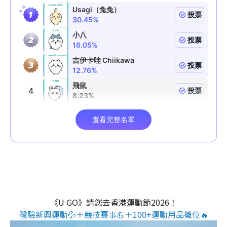
《U GO》請您去香港運動節2026！
體驗新興運動💦＋競技賽事💪＋100+運動用品攤位🔥