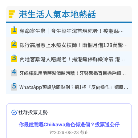
港生活人氣本地熱話
1
奪命寄生蟲｜食生菜狂瀉首現死者！疫潮惡化錄1.8萬宗病例 揭洗菜3大謬誤
2
銀行高層戀上水療女技師！兩個月借128萬驚覺「沉船」沉落火海 揭背後疑似邪教操控賣淫
3
內地客歎港人唔識老！揭港鐵保鮮級冷氣 港人求放過：咪投訴
4
牙線棒亂用隨時越清越污糟！牙醫驚揭盲目過戶細菌恐致蛀牙：呢種先係日常真保養
5
WhatsApp預設貼圖點刪？揭1招「反向操作」還原簡潔介面 附3步實測教學