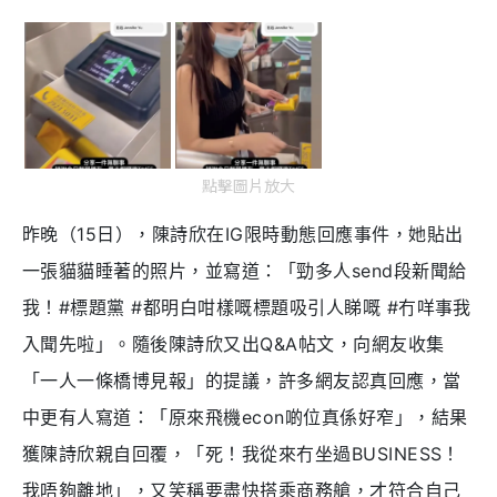
點擊圖片放大
昨晚（15日），陳詩欣在IG限時動態回應事件，她貼出
一張貓貓睡著的照片，並寫道：「勁多人send段新聞給
我！#標題黨 #都明白咁樣嘅標題吸引人睇嘅 #冇咩事我
入聞先啦」。隨後陳詩欣又出Q&A帖文，向網友收集
「一人一條橋博見報」的提議，許多網友認真回應，當
中更有人寫道：「原來飛機econ啲位真係好窄」，結果
獲陳詩欣親自回覆，「死！我從來冇坐過BUSINESS！
我唔夠離地」，又笑稱要盡快搭乘商務艙，才符合自己