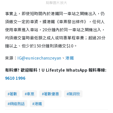
點擊圖片放大
事實上，即使短時間內於港鐵同一車站之閘機出入，仍
須繳交一定的車資。據港鐵《車票發出條件》，任何人
使用車票進入車站，20分鐘內於同一車站之閘機出入，
均須繳交當時最低額之成人或特惠單程車費；超過20分
鐘以上、但少於150分鐘則須繳交$10。
來源：
IG@eunicechanszeyan
、
港鐵
有料爆? 歡迎報料！U Lifestyle WhatsApp 報料專線:
9610 1996
著數
車票
著數優惠
陳詩欣
網絡熱話
港鐵