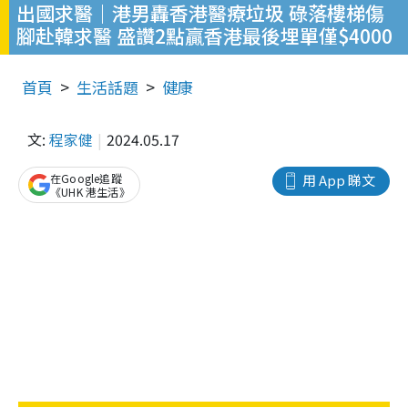
出國求醫｜港男轟香港醫療垃圾 碌落樓梯傷
腳赴韓求醫 盛讚2點贏香港最後埋單僅$4000
首頁
生活話題
健康
文:
程家健
2024.05.17
在Google追蹤
用 App 睇文
《UHK 港生活》