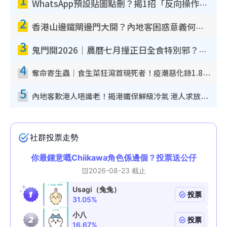
WhatsApp預設貼圖點刪？揭1招「反向操作」還原簡潔介面 附3步實測教學
2
香港山邊鐵閘邊門大開？內地客困惑意義何在！網民神回覆：呢種叫法理性防禦
3
鬼門開2026｜農曆七月撞正日全食特別邪？專家警告切忌做一事！揭4大禁忌+2招保平安
4
奪命寄生蟲｜食生菜狂瀉首現死者！疫潮惡化錄1.8萬宗病例 揭洗菜3大謬誤
5
內地客歎港人唔識老！揭港鐵保鮮級冷氣 港人求放過：咪投訴