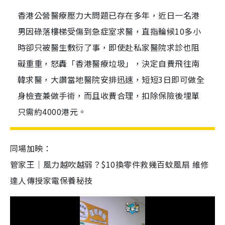
香港公營醫療壓力大問題已存在多年，近日一名港
男因碌落樓梯受傷到急症室求醫，直指輪候10多小
時卻只被醫生敷衍了事，即使赴私家醫院求診也阻
礙重重，怒轟「香港醫療垃圾」，決定自費飛往南
韓求醫，大讚當地醫院安排迅速，短短3日即可做全
身檢查兼做手術，而且收費合理，扣除保險後埋單
只需約4000港元。
同場加映：
管家王｜風力越吹越弱？$10換零件救幾百蚊風扇 維修
達人傳授家電保養秘技