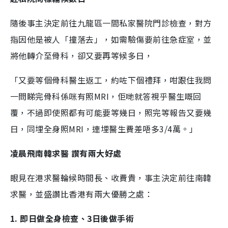
i
隨後事主決定前往九龍區一間私家醫院門診檢查，對方
m
e
指因他是被人「撞落去」，如需驗傷要前往急症室，並
將他轉介至骨科，卻又要再等候多日，
「又要等個骨科醫生返工，約咗下個禮拜，咁跟住我問
一問睇完骨科係咪有照MRI，佢哋就答視乎醫生嘅回
覆，不過即使照都有可能要等幾日，照完等報告又要幾
日，同埋全身照MRI，連埋醫生費差唔多3/4萬。」
凌晨飛南韓求醫 讚有兩大好處
眼見在港求醫輪候時間長、收費貴，事主決定前往南韓
求醫，並盛讚比香港有兩大優勝之處：
1. 即日做全身檢查、3日後做手術