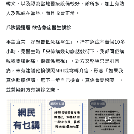
韓文，以及認為當地醫療設備較好、診所多，加上有熟
人及親戚在當地，而且收費正常。
斥險變殘廢 欲告急症醫生誤診
事主直言「好想告個急症醫生」，指在急症室苦候10多
小時，見醫生時「只係講幾句廢話敷衍下，我都同佢講
咗我隻腳超痛，佢都係無視」，對方又堅稱只是肌肉
痛，未有建議他輪候照MRI或寫轉介信，形容「如果我
真係照聽佢講，無下一步自己檢查，真係會變殘廢」，
並質疑對方有誤診之嫌。
+5