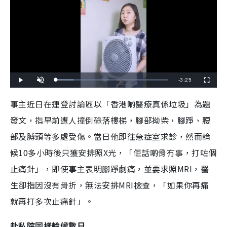
R
-
3:25
L
P
U
F
o
l
n
u
a
a
m
l
e
d
y
u
l
事主近日在連登討論區以「香港啲醫療真係垃圾」為題
e
t
s
d
e
c
m
:
r
發文，指早前遭人撞倒碌落樓梯，腳部拗柴，腳踭、腰
1
e
5
e
a
.
n
8
部及膊頭等多處受傷。當日他即往急症室求診，然而輪
0
i
%
候10多小時後只獲安排照X光，「佢話啲骨冇事，打咗個
n
止痛針」，即使事主表明腳踭劇痛，並要求照MRI，醫
i
生卻指因沒有骨折，無法安排MRI檢查，「如果你再痛
n
就再打多次止痛針」。
g
T
赴私院同樣輪候數日