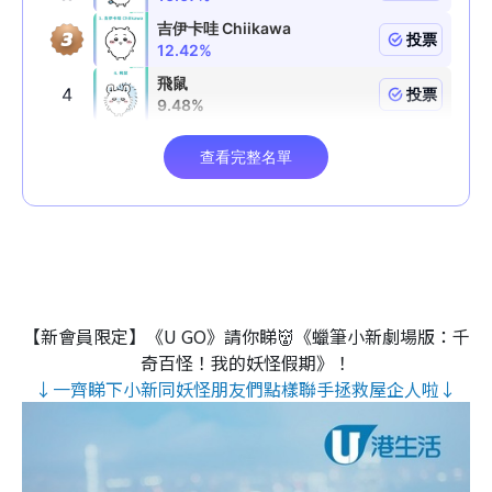
【新會員限定】《U GO》請你睇👹《蠟筆小新劇場版：千
奇百怪！我的妖怪假期》！
↓一齊睇下小新同妖怪朋友們點樣聯手拯救屋企人啦↓