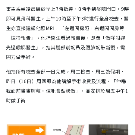
事主乘坐凌晨機於早上7時抵達，8時半到醫院門口，9時
即可見骨科醫生，上午10時至下午3時進行全身檢查，醫
生亦直接建議他照MRI，「左邊間房照，右邊間間房等
一陣拎報告」。他指醫生看過報告後，即問「做咩咁遲
先過嚟睇醫生」，指其腿部前韌帶及跟腓韌帶斷裂，需
開刀做手術。
他指所有檢查全部一日完成，周二檢查、周三為假期、
昨日（16日）周四即為他講解手術收費及流程，「仲喺
我面前畫畫解釋，佢哋會點樣做」，並安排於周五中午1
時做手術。