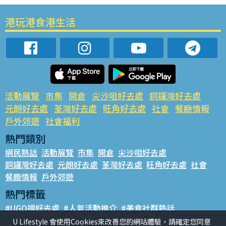
港玩港食港生活
活動展覽
市集
開倉
尖沙咀好去處
銅鑼灣好去處
元朗好去處
荃灣好去處
旺角好去處
社會
餐廳情報
戶外郊遊
社會福利
熱門類別
網民熱話
活動展覽
市集
開倉
尖沙咀好去處
銅鑼灣好去處
元朗好去處
荃灣好去處
旺角好去處
社會
餐廳情報
戶外郊遊
熱門標籤
#UGO搵好去處
#人氣活動推介
#美食社群熱話
#親子玩樂好去處
#ULifestyle應用程式
#限時搶
U Lifestyle 會使用Cookies來改善您的網站體驗，請確定您同意