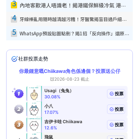
3
內地客歎港人唔識老！揭港鐵保鮮級冷氣 港人求放過：咪投訴
4
牙線棒亂用隨時越清越污糟！牙醫驚揭盲目過戶細菌恐致蛀牙：呢種先係日常真保養
5
WhatsApp預設貼圖點刪？揭1招「反向操作」還原簡潔介面 附3步實測教學