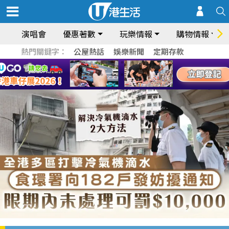
演唱會
優惠著數
玩樂情報
購物情報
熱門關鍵字：
公屋熱話
娛樂新聞
定期存款