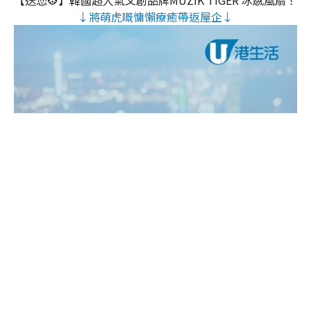
↓將萌虎嘅慵懶療癒帶返屋企↓