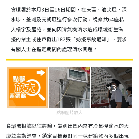
食環署於本月3日至16日期間，在東區、油尖區、深
水埗、荃灣及元朗區進行多次行動，視察共64座私
人樓宇及屋苑，並向因冷氣機滴水造成環境衞生滋
擾的業主或住戶發出182張「妨擾事故通知」，要求
有關人士在指定期間內處理滴水問題。
+3
點擊圖片放大
食環署根據以往經驗，識別出區內常有冷氣機滴水的大
廈並主動巡查，鎖定目標後對同一棟建築物內多個出現