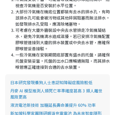
檢查冷氣機是否安裝於水平位置。
大部份冷氣機在機底位置都裝有去水的排水孔，有時
該排水孔可能會被污物或其他碎屑阻塞而無法排水。
如發現排水孔受阻，應清除堵塞物。
可考慮在大廈外牆裝設中央去水管排走冷氣機凝結
水，避免冷氣機滴水造成滋擾。若已安排冷氣機配置
膠喉管連接到大廈的排水裝置或中央去水管，應確保
膠喉管妥善接駁。
一些冷氣機在安裝期間底部置有盛水的托盤，請確保
托盤安裝妥當。托盤的出水口應暢通無阻，而其排水
喉管應正確連接到合適的去水裝置。
日本研究發現養狗人士患認知障礙症風險較低
丹麥 AI 模型推測人類死亡率準確度甚高 3 類人離世
風險更高
液流電池新技術 加糖延長壽命兼提升 60% 功率
新加坡科學家團隊研眼淚充電電池 為未來智能隱形