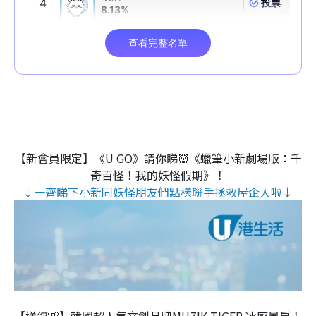
【新會員限定】《U GO》請你睇👹《蠟筆小新劇場版：千
奇百怪！我的妖怪假期》！
↓一齊睇下小新同妖怪朋友們點樣聯手拯救屋企人啦↓
【送您🐯】韓國超人氣文創品牌MUZIK TIGER 冰感風扇！