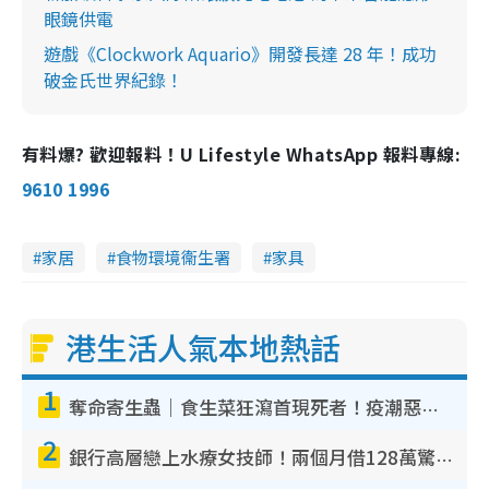
眼鏡供電
遊戲《Clockwork Aquario》開發長達 28 年！成功
破金氏世界紀錄！
有料爆? 歡迎報料！U Lifestyle WhatsApp 報料專線:
9610 1996
家居
食物環境衞生署
家具
港生活人氣本地熱話
1
奪命寄生蟲｜食生菜狂瀉首現死者！疫潮惡化錄1.8萬宗病例 揭洗菜3大謬誤
2
銀行高層戀上水療女技師！兩個月借128萬驚覺「沉船」沉落火海 揭背後疑似邪教操控賣淫