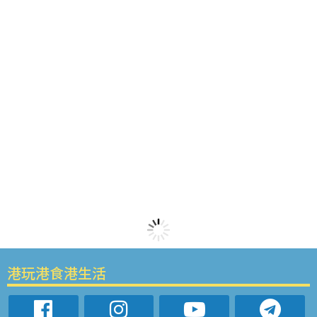
港玩港食港生活