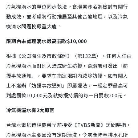
冷氣機滴水的單位同步執法。食環署沙啞將檢討有關行
動成效，並考慮將行動推展至其他合適地區，以及冷氣
機滴水問題較嚴重大廈。
限期內未處理滴水最高罰款$10,000
根據《公眾衞生及市政條例》（第132章），任何人任由
冷氣機滴水而對別人造成衞生妨擾，食環署可發出「妨
擾事故通知」，要求在指定限期內減除妨擾。如有關人
士不遵辦「妨擾事故通知」即屬違法，一經定罪最高可
判處罰款10,000元及就妨擾持續的每一日罰款200元。
冷氣機漏水有2大原因
台灣水電師傅楊慶榮早前接受《TVBS新聞》訪問時指，
冷氣機滴水主要因沒有定期清洗，令灰塵堵塞排水孔所