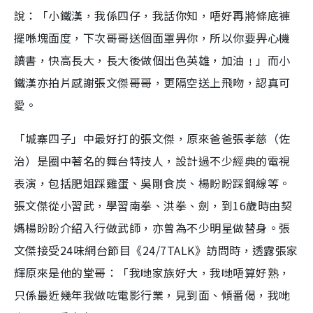
說：「小鐵漢，我係四仔，我話你知，唔好再將條底褲
擺喺塊面度，下次哥哥送個面罩畀你，所以你要畀心機
讀書，快高長大，長大後做個出色英雄，加油﹗」而小
鐵漢亦拍片感謝張文傑哥哥，更隔空送上飛吻，認真可
愛。
「城寨四子」中最好打的張文傑，原來爸爸張孝慈（佐
治）是圈中著名的舞台特技人，設計過不少經典的電視
表演，包括肥姐踩雞蛋、吳剛食炭、楊盼盼踩鋼線等。
張文傑從小習武，學習南拳、洪拳、劍，到16歲時由契
媽楊盼盼介紹入行做武師，亦曾為不少明星做替身。張
文傑接受24味網台節目《24/7TALK》訪問時，透露張家
輝原來是他的堂哥：「我哋家族好大，我哋唔算好熟，
只係最近幾年我做咗電影行業，見到面、傾番偈，我哋