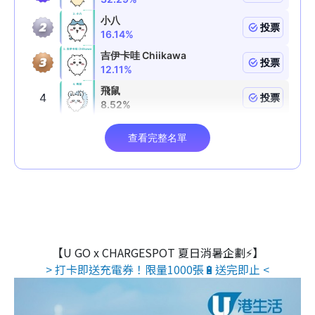
【U GO x CHARGESPOT 夏日消暑企劃⚡】
> 打卡即送充電券！限量1000張🔋送完即止 <