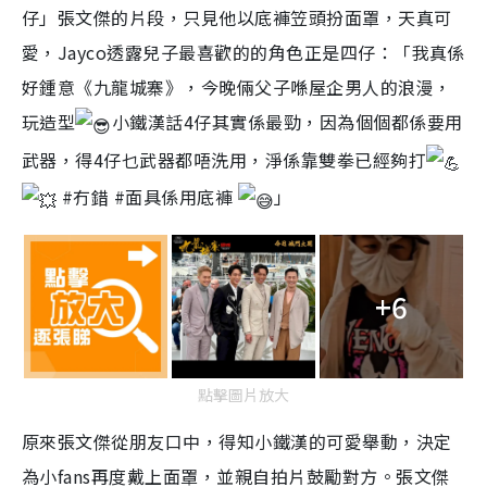
仔」張文傑的片段，只見他以底褲笠頭扮面罩，天真可
愛，Jayco透露兒子最喜歡的的角色正是四仔：「我真係
好鍾意《九龍城寨》，今晚倆父子喺屋企男人的浪漫，
玩造型
小鐵漢話4仔其實係最勁，因為個個都係要用
武器，得4仔乜武器都唔洗用，淨係靠雙拳已經夠打
#冇錯
#面具係用底褲
」
+6
點擊圖片放大
原來張文傑從朋友口中，得知小鐵漢的可愛舉動，決定
為小fans再度戴上面罩，並親自拍片鼓勵對方。張文傑