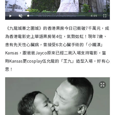
R
-
6:05
L
P
U
F
o
l
n
u
a
a
m
l
e
d
y
u
l
《九龍城寨之圍城》的香港票房今日已衝破7千萬元，成
e
t
s
d
e
c
m
:
r
為香港電影史上華語票房第4位，氣勢如虹！現年7歲、
8
e
.
e
a
8
n
8
患有先天性心臟病，曾接受6次心臟手術的「小鐵漢」
%
i
Kansas，跟爸爸Jayco原來已經二刷入場支持電影，當
n
時Kansas更cosplay伍允龍的「王九」造型入場，好有心
i
思！
n
g
T
i
m
e