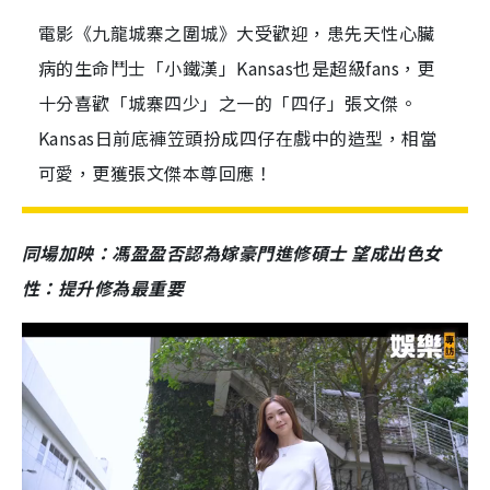
電影《九龍城寨之圍城》大受歡迎，患先天性心臟
病的生命鬥士「小鐵漢」Kansas也是超級fans，更
十分喜歡「城寨四少」之一的「四仔」張文傑。
Kansas日前底褲笠頭扮成四仔在戲中的造型，相當
可愛，更獲張文傑本尊回應！
同場加映：馮盈盈否認為嫁豪門進修碩士 望成出色女
性：提升修為最重要