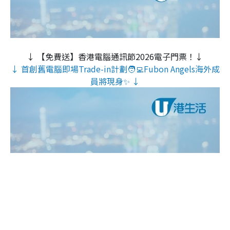
↓ 【免費送】香港電腦通訊節2026電子門票！↓
↓ 首創舊電腦即場Trade-in計劃🧑‍💻Fubon Angels海外成
員將現身✨ ↓