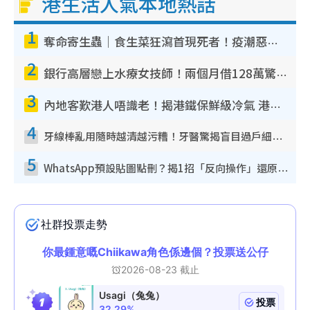
港生活人氣本地熱話
1
奪命寄生蟲｜食生菜狂瀉首現死者！疫潮惡化錄1.8萬宗病例 揭洗菜3大謬誤
2
銀行高層戀上水療女技師！兩個月借128萬驚覺「沉船」沉落火海 揭背後疑似邪教操控賣淫
3
內地客歎港人唔識老！揭港鐵保鮮級冷氣 港人求放過：咪投訴
4
牙線棒亂用隨時越清越污糟！牙醫驚揭盲目過戶細菌恐致蛀牙：呢種先係日常真保養
5
WhatsApp預設貼圖點刪？揭1招「反向操作」還原簡潔介面 附3步實測教學