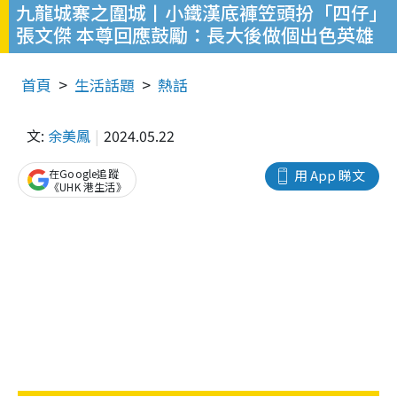
九龍城寨之圍城丨小鐵漢底褲笠頭扮「四仔」
張文傑 本尊回應鼓勵：長大後做個出色英雄
首頁
生活話題
熱話
文:
余美鳳
2024.05.22
在Google追蹤
用 App 睇文
《UHK 港生活》