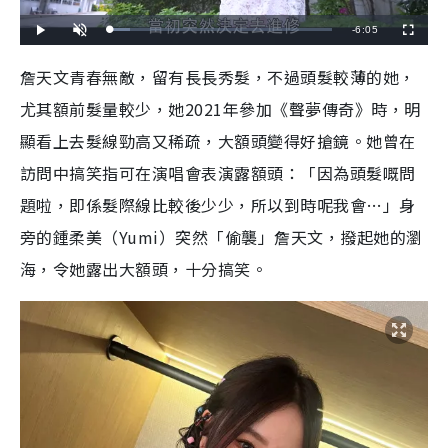
R
-
6:05
L
P
U
F
o
l
n
u
a
a
m
l
e
d
y
u
l
詹天文青春無敵，留有長長秀髮，不過頭髮較薄的她，
e
t
s
d
e
c
m
:
r
尤其額前髮量較少，她2021年參加《聲夢傳奇》時，明
8
e
.
e
a
8
n
8
顯看上去髮線勁高又稀疏，大額頭變得好搶鏡。她曾在
%
i
訪問中搞笑指可在演唱會表演露額頭：「因為頭髮嘅問
n
題啦，即係髮際線比較後少少，所以到時呢我會…」身
i
旁的鍾柔美（Yumi）突然「偷襲」詹天文，撥起她的瀏
n
海，令她露出大額頭，十分搞笑。
g
T
i
m
e