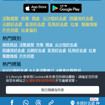
活動展覽
市集
開倉
尖沙咀好去處
銅鑼灣好去處
元朗好去處
荃灣好去處
旺角好去處
社會
餐廳情報
戶外郊遊
社會福利
熱門類別
網民熱話
活動展覽
市集
開倉
尖沙咀好去處
銅鑼灣好去處
元朗好去處
荃灣好去處
旺角好去處
社會
餐廳情報
戶外郊遊
熱門標籤
#UGO搵好去處
#人氣活動推介
#美食社群熱話
#親子玩樂好去處
#ULifestyle應用程式
#限時搶
U Lifestyle 會使用Cookies來改善您的網站體驗，請確定您同意
接受本網站之
私隱政策和使用條款
才可繼續瀏覽。
#UJetso禮物放送
#ULifestyle商戶中心
#著數
#網絡熱話
我已閱讀及同意
香港經濟日報版權所有©2026
本週好去處