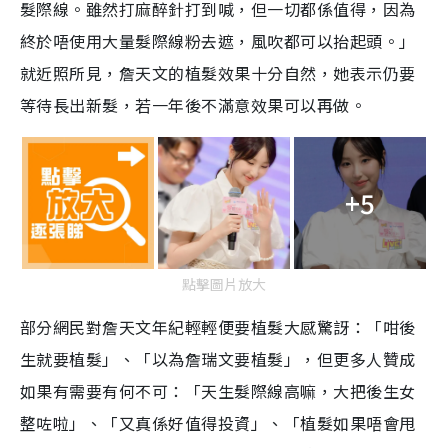
髮際線。雖然打麻醉針打到喊，但一切都係值得，因為
終於唔使用大量髮際線粉去遮，風吹都可以抬起頭。」
就近照所見，詹天文的植髮效果十分自然，她表示仍要
等待長出新髮，若一年後不滿意效果可以再做。
+5
點擊圖片放大
部分網民對詹天文年紀輕輕便要植髮大感驚訝：「咁後
生就要植髮」、「以為詹瑞文要植髮」，但更多人贊成
如果有需要有何不可：「天生髮際線高嘛，大把後生女
整咗啦」、「又真係好值得投資」、「植髮如果唔會甩