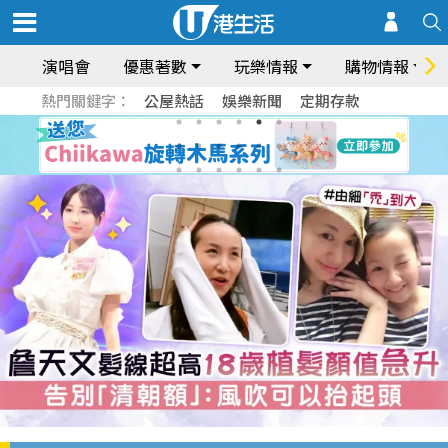
演唱會
優惠著數
玩樂情報
購物情報
熱門關鍵字：
公屋熱話
娛樂新聞
定期存款