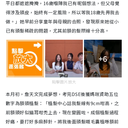
平日都遮遮掩掩，16歲嗰陣我已有呢個想法，但父母覺
得涉及頭皮，始終有一定風險，所以等我18歲先畀我去
做。」她早前分享童年與母親的合照，發現原來她從小
已有頭髮稀疏的問題，尤其前額的髮際線十分高。
+6
點擊圖片放大
本月初，詹天文完成夢想，考完DSE後獲媽咪資助五位
數字為額頭植髮：「植髮中心話我髮線有9cm咁高，之
前額頭好似貓耳咁禿上去，現在變圓咗。成個植髮過程
好痛，要打好多麻醉針，將我後面頭髮嘅毛囊植喺額前