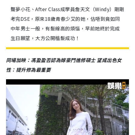
聲夢小花、After Class成學員詹天文（Windy）剛剛
考完DSE，原來18歲青春少艾的她，估唔到竟如同
中年男士一般，有髮線高的煩惱，早前她終於完成
生日願望，大方公開植髮成功！
同場加映：馮盈盈否認為嫁豪門進修碩士 望成出色女
性：提升修為最重要