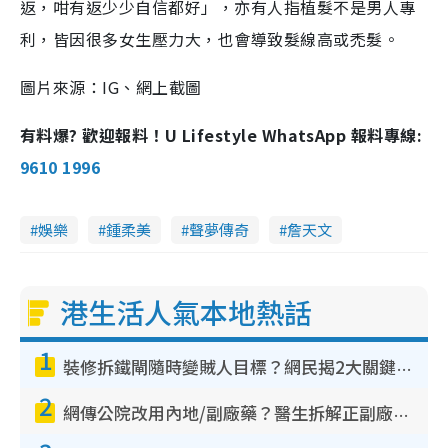
返，咁有返少少自信都好」，亦有人指植髮不是男人專
利，皆因很多女生壓力大，也會導致髮線高或禿髮。
圖片來源：IG、網上截圖
有料爆? 歡迎報料！U Lifestyle WhatsApp 報料專線:
9610 1996
娛樂
鍾柔美
聲夢傳奇
詹天文
港生活人氣本地熱話
1
裝修拆鐵閘隨時變賊人目標？網民揭2大關鍵用途：裝新式等於白裝？附新舊鐵閘分別
2
網傳公院改用內地/副廠藥？醫生拆解正副廠分別 揭4類人換藥隨時出事