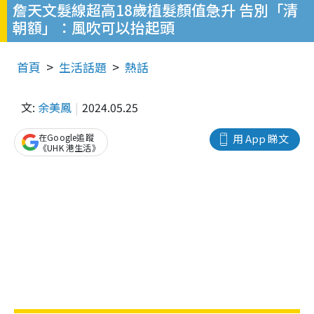
詹天文髮線超高18歲植髮顏值急升 告別「清
朝額」：風吹可以抬起頭
首頁
生活話題
熱話
文:
余美鳳
2024.05.25
在Google追蹤
用 App 睇文
《UHK 港生活》