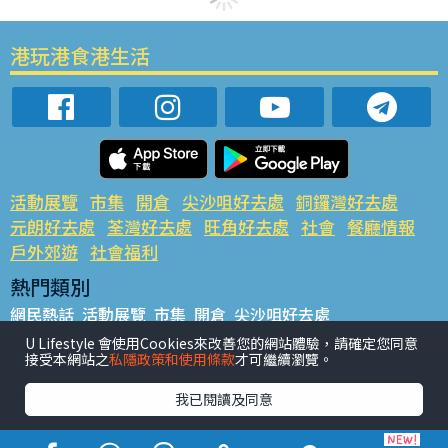
港玩港食港生活
活動展覽
市集
開倉
尖沙咀好去處
銅鑼灣好去處
元朗好去處
荃灣好去處
旺角好去處
社會
餐廳情報
戶外郊遊
社會福利
熱門類別
網民熱話
活動展覽
市集
開倉
尖沙咀好去處
銅鑼灣好去處
元朗好去處
荃灣好去處
旺角好去處
社會
U Lifestyle 會使用Cookies來改善您的網站體驗，請確定您同意
接受本網站之
私隱政策和使用條款
才可繼續瀏覽。
餐廳情報
戶外郊遊
熱門標籤
我已閱讀及同意
#UGO搵好去處
#人氣活動推介
#美食社群熱話