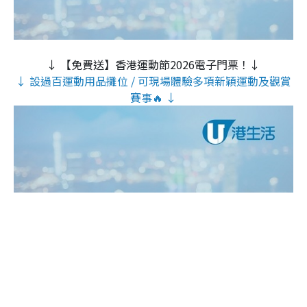
↓ 【免費送】香港運動節2026電子門票！↓
↓ 設過百運動用品攤位 / 可現場體驗多項新穎運動及觀賞
賽事🔥 ↓