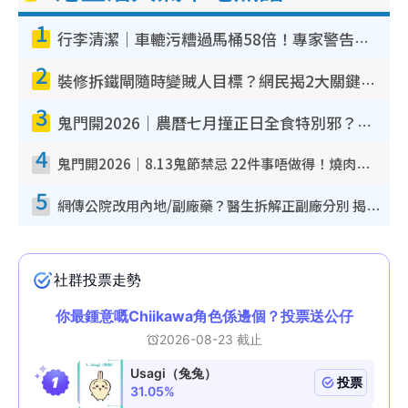
1
行李清潔｜車轆污糟過馬桶58倍！專家警告忌用酒精抹 教1招免污手除菌
2
裝修拆鐵閘隨時變賊人目標？網民揭2大關鍵用途：裝新式等於白裝？附新舊鐵閘分別
3
鬼門開2026｜農曆七月撞正日全食特別邪？專家警告切忌做一事！揭4大禁忌+2招保平安
4
鬼門開2026｜8.13鬼節禁忌 22件事唔做得！燒肉、刺身要少食？半夜勿吹口哨/打呢個電話
5
網傳公院改用內地/副廠藥？醫生拆解正副廠分別 揭4類人換藥隨時出事