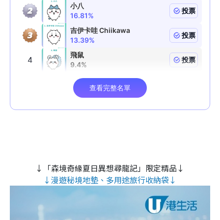
↓「森境奇緣夏日異想尋龍記」限定精品↓
↓漫遊秘境地墊、多用途旅行收納袋↓