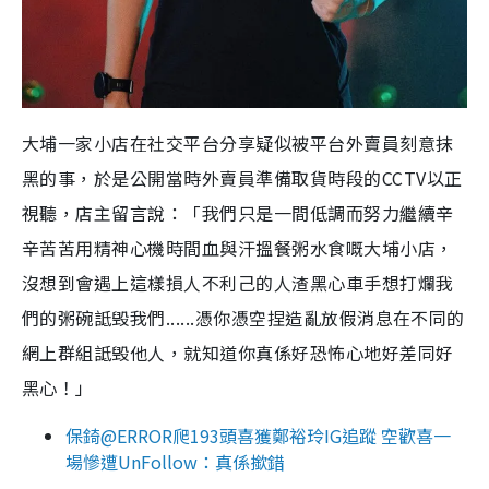
大埔一家小店在社交平台分享疑似被平台外賣員刻意抹
黑的事，於是公開當時外賣員準備取貨時段的CCTV以正
視聽，店主留言說：「我們只是一間低調而努力繼續辛
辛苦苦用精神心機時間血與汗搵餐粥水食嘅大埔小店，
沒想到會遇上這樣損人不利己的人渣黑心車手想打爛我
們的粥碗詆毁我們......憑你憑空捏造亂放假消息在不同的
網上群組詆毁他人，就知道你真係好恐怖心地好差同好
黑心！」
保錡@ERROR爬193頭喜獲鄭裕玲IG追蹤 空歡喜一
場慘遭UnFollow：真係撳錯