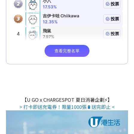
【U GO x CHARGESPOT 夏日消暑企劃⚡】
> 打卡即送充電券！限量1000張🔋送完即止 <