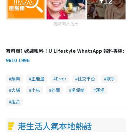
+12
點擊圖片放大
有料爆? 歡迎報料！U Lifestyle WhatsApp 報料專線:
9610 1996
娛樂
正能量
Error
社交平台
歌手
大埔
小店
外賣
吳保錡
漢堡
組合
港生活人氣本地熱話