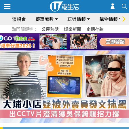
演唱會
優惠著數
玩樂情報
購物情報
熱門關鍵字：
公屋熱話
娛樂新聞
定期存款