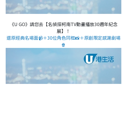
《U GO》請您去【名偵探柯南TV動畫播放30週年紀念
展】！
還原經典名場面📹＋30位角色同框📸＋原創限定感謝劇場
🍿