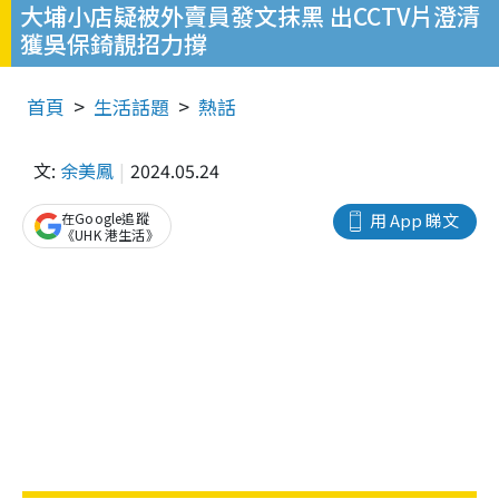
大埔小店疑被外賣員發文抹黑 出CCTV片澄清
獲吳保錡靚招力撐
首頁
生活話題
熱話
文:
余美鳳
2024.05.24
在Google追蹤
用 App 睇文
《UHK 港生活》