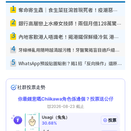
1
奪命寄生蟲｜食生菜狂瀉首現死者！疫潮惡化錄1.8萬宗病例 揭洗菜3大謬誤
2
銀行高層戀上水療女技師！兩個月借128萬驚覺「沉船」沉落火海 揭背後疑似邪教操控賣淫
3
內地客歎港人唔識老！揭港鐵保鮮級冷氣 港人求放過：咪投訴
4
牙線棒亂用隨時越清越污糟！牙醫驚揭盲目過戶細菌恐致蛀牙：呢種先係日常真保養
5
WhatsApp預設貼圖點刪？揭1招「反向操作」還原簡潔介面 附3步實測教學