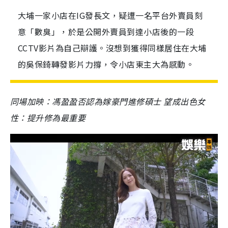
大埔一家小店在IG發長文，疑遭一名平台外賣員刻
意「數臭」，於是公開外賣員到達小店後的一段
CCTV影片為自己辯護。沒想到獲得同樣居住在大埔
的吳保錡轉發影片力撐，令小店東主大為感動。
同場加映：馮盈盈否認為嫁豪門進修碩士 望成出色女
性：提升修為最重要