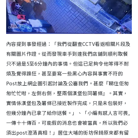
內容提到事發經過：「我們從翻查CCTV看返相關片段及
有關圖片作證。從而發現車手到達我們店舖到順利取餐
只不過是5至6分鐘內的事情。但這已足夠令他等得不耐
煩及覺得躁狂，甚至要寫一些黑心內容與事實不符的
Post放上網企圖引起討論及公審我們。甚麼『睇住佢匆
匆忙忙咁，左側右側，整兩個漢堡包同薯條』。其實，
實情係漢堡包及薯條已接近製作完成，只是未包裝好，
但幾分鐘內已拿了給你送餐。」、「小編有感人言可畏,
一傳十十傳百，可能假的消息也會被當真，所以我們必
須出post澄清真相！」居住大埔的街坊保錡原來都有留