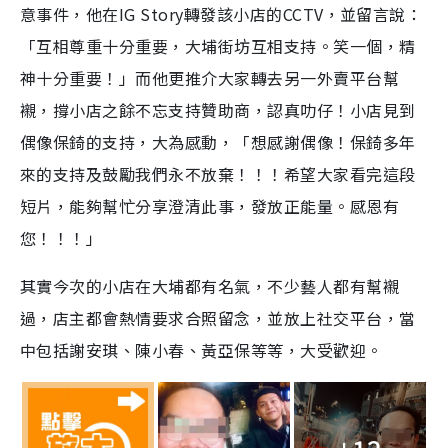
意事件，他在IG Story轉發該小店的CCTV，並留言說：
「互相尊重十分重要，大埔街坊互相支持。笑一個，精
神十分重要！」而他更推介大家轉去另一外賣平台幫
襯，撐小店之餘不忘支持贊助商，認真叻仔！小店見到
偶像保錡的支持，大為感動，「想感謝偶像！保錡多年
來的支持及鼓勵我們永不放棄！！！希望大家看完這段
短片，能夠幫忙分享澄清此事，發放正能量。感恩有
您！！！」
其實今次的小店在大埔都有名氣，不少藝人都有幫襯
過，店主都會熱情要求合照留念，並放上社交平台，當
中包括謝安琪、陳小春、黃亞保等等，大受歡迎。