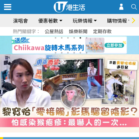
演唱會
優惠著數
玩樂情報
購物情報
熱門關鍵字：
公屋熱話
娛樂新聞
定期存款