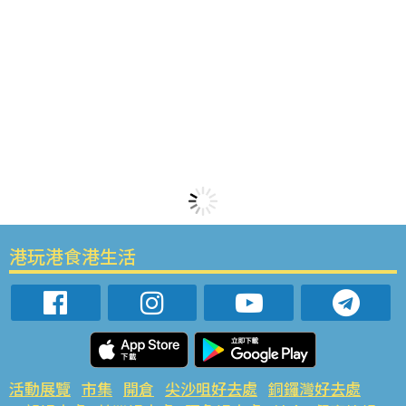
港玩港食港生活
活動展覽
市集
開倉
尖沙咀好去處
銅鑼灣好去處