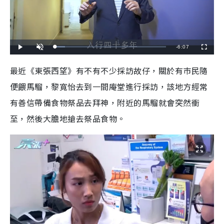
R
-
6:07
L
P
U
F
o
l
n
u
a
a
m
l
e
d
y
u
l
最近《東張西望》有不有不少採訪故仔，關於有巿民隨
e
t
s
d
e
c
m
:
r
便餵馬騮，黎寬怡去到一間庵堂進行採訪，該地方經常
8
e
.
e
a
8
n
3
有善信帶備食物祭品去拜神，附近的馬騮就會突然衝
%
i
至，然後大膽地搶去祭品食物。
n
i
n
g
T
i
m