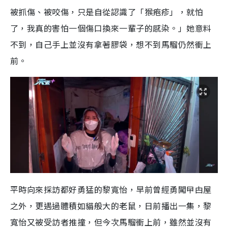
被抓傷、被咬傷，只是自從認識了「猴疱疹」，就怕
了，我真的害怕一個傷口換來一輩子的感染。」她意料
不到，自己手上並沒有拿著膠袋，想不到馬騮仍然衝上
前。
平時向來採訪都好勇猛的黎寬怡，早前曾經勇闖曱甴屋
之外，更遇過體積如貓般大的老鼠，日前播出一集，黎
寬怡又被受訪者推撞，但今次馬騮衝上前，雖然並沒有