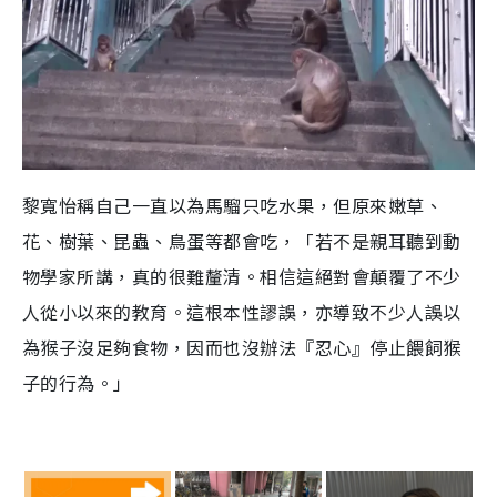
黎寬怡稱自己一直以為馬騮只吃水果，但原來嫩草、
花、樹葉、昆蟲、鳥蛋等都會吃，「若不是親耳聽到動
物學家所講，真的很難釐清。相信這絕對會顛覆了不少
人從小以來的教育。這根本性謬誤，亦導致不少人誤以
為猴子沒足夠食物，因而也沒辦法『忍心』停止餵飼猴
子的行為。」