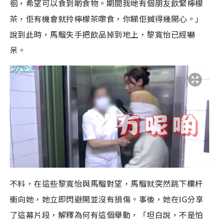
徊，希望可以食到啲食物。期間我哋有個朋友飲緊檸檬
茶，佢有機會就拎檸檬茶嚟食，你睇佢搣得幾開心。」
說到此時，馬騮失手把飲品掉到地上，黎寬怡已經嚇
呆。
不料，在這些黎寬怡與馬騮對望，馬騮就突然跳下欄杆
衝向她，她立即閃避開並沒有損傷。事後，她在IG分享
了這幕片段，解釋為何有這個舉動，「坦白說，不是怕