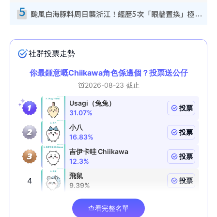
5
颱風白海豚料周日襲浙江！經歷5次「眼牆置換」極罕見 成登陸內地最長途颱風