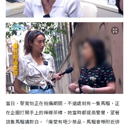
e
當日，黎寬怡正在拍攝期間，不遠處就有一隻馬騮，正
在企圖打開手上的檸檬茶樽，她當時都提高警覺，望著
該隻馬騮講對白，「庵堂有唔少祭品，馬騮會喺附近徘