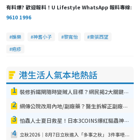
有料爆? 歡迎報料！U Lifestyle WhatsApp 報料專線:
9610 1996
娛樂
神耆小子
黎寬怡
東張西望
疱疹
港生活人氣本地熱話
1
裝修拆鐵閘隨時變賊人目標？網民揭2大關鍵用途：裝新式等於白裝？附新舊鐵閘分別
2
網傳公院改用內地/副廠藥？醫生拆解正副廠分別 揭4類人換藥隨時出事
3
怕蟲人士夏日救星！日本3COINS爆紅驅蟲神器$45起 1招「全程免觸碰」輕鬆搞定小強
4
立秋2026｜8月7日立秋進入「多事之秋」 3件事唔做得！專家教6招開運 清枱頭／銀包納氣接好運