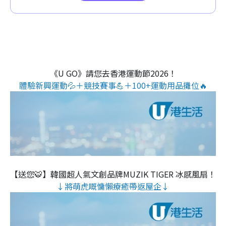
《U GO》請您去香港運動節2026！
體驗新興運動💦＋競技賽事💪＋100+運動用品攤位🔥
【送您🐯】韓國超人氣文創品牌MUZIK TIGER 冰感風扇！
↓將萌虎嘅慵懶療癒帶返屋企↓