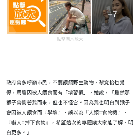
+7
點擊圖片放大
政府曾多呼籲巿民，不要餵飼野生動物，黎寬怡也覺
得，馬騮因被人餵食而有「壞習慣」，她說，「雖然那
猴子曾衝著我而來，但也不怪它。因為我也明白到猴子
會因被人餵食而『學壞』，誤以為『人類=食物機』、
『嚇人=掉下食物』，希望這次的專題讓大家能了解、明
白更多。」