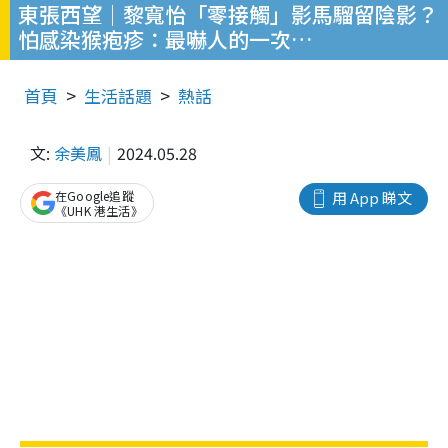
東張西望│黎寬怡「零接觸」影馬騮留陰影？
怕感染猴疱疹：最嚇人的一次…
首頁
生活話題
熱話
文:
余美鳳
2024.05.28
在Google追蹤
用 App 睇文
《UHK 港生活》