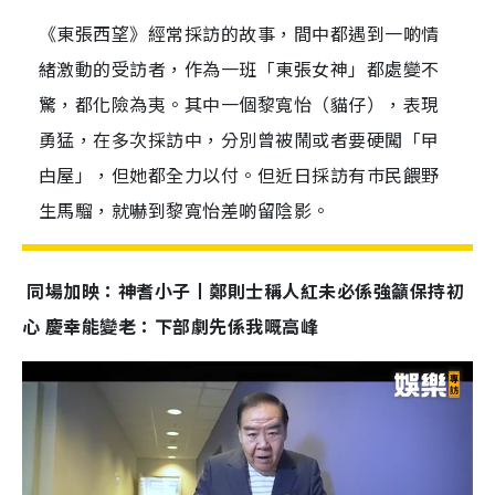
《東張西望》經常採訪的故事，間中都遇到一啲情
緒激動的受訪者，作為一班「東張女神」都處變不
驚，都化險為夷。其中一個黎寬怡（貓仔），表現
勇猛，在多次採訪中，分別曾被鬧或者要硬闖「曱
甴屋」，但她都全力以付。但近日採訪有巿民餵野
生馬騮，就嚇到黎寬怡差啲留陰影。
同場加映：神耆小子丨鄭則士稱人紅未必係強籲保持初
心 慶幸能變老：下部劇先係我嘅高峰