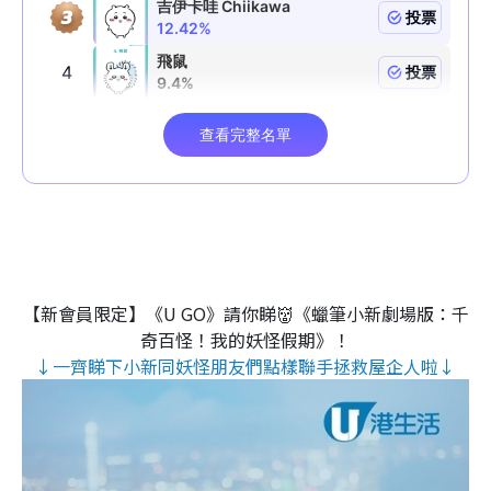
【新會員限定】《U GO》請你睇👹《蠟筆小新劇場版：千
奇百怪！我的妖怪假期》！
↓一齊睇下小新同妖怪朋友們點樣聯手拯救屋企人啦↓