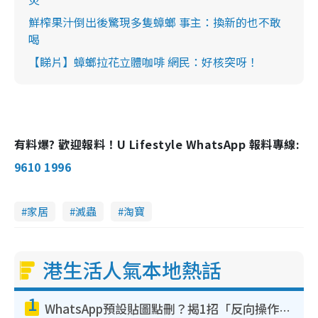
鮮榨果汁倒出後驚現多隻蟑螂 事主：換新的也不敢
喝
【睇片】蟑螂拉花立體咖啡 網民：好核突呀！
有料爆? 歡迎報料！U Lifestyle WhatsApp 報料專線:
9610 1996
家居
滅蟲
淘寶
港生活人氣本地熱話
1
WhatsApp預設貼圖點刪？揭1招「反向操作」還原簡潔介面 附3步實測教學