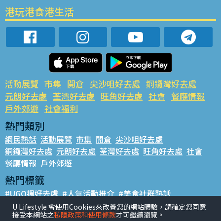
港玩港食港生活
活動展覽
市集
開倉
尖沙咀好去處
銅鑼灣好去處
元朗好去處
荃灣好去處
旺角好去處
社會
餐廳情報
戶外郊遊
社會福利
熱門類別
網民熱話
活動展覽
市集
開倉
尖沙咀好去處
銅鑼灣好去處
元朗好去處
荃灣好去處
旺角好去處
社會
餐廳情報
戶外郊遊
熱門標籤
#UGO搵好去處
#人氣活動推介
#美食社群熱話
#親子玩樂好去處
#ULifestyle應用程式
#限時搶
U Lifestyle 會使用Cookies來改善您的網站體驗，請確定您同意
接受本網站之
私隱政策和使用條款
才可繼續瀏覽。
#UJetso禮物放送
#ULifestyle商戶中心
#著數
#網絡熱話