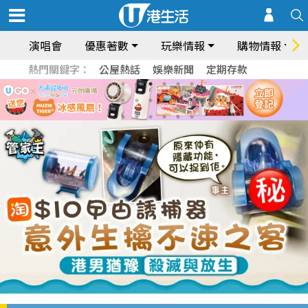
演唱會
優惠著數
玩樂情報
購物情報
熱門關鍵字：
公屋熱話
娛樂新聞
定期存款