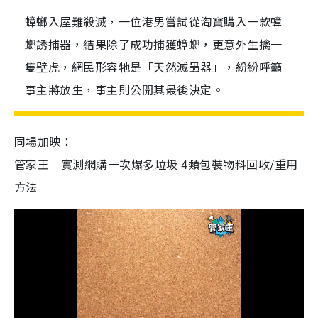
蟑螂入屋難殺滅，一位港男嘗試從淘寶購入一款蟑
螂誘捕器，結果除了成功捕獲蟑螂，更意外生擒一
隻壁虎，網民形容牠是「天然滅蟲器」，紛紛呼籲
事主將放生，事主則公開其最後決定。
同場加映：
管家王｜實測網購一次爆多垃圾 4類包裝物料回收/重用
方法