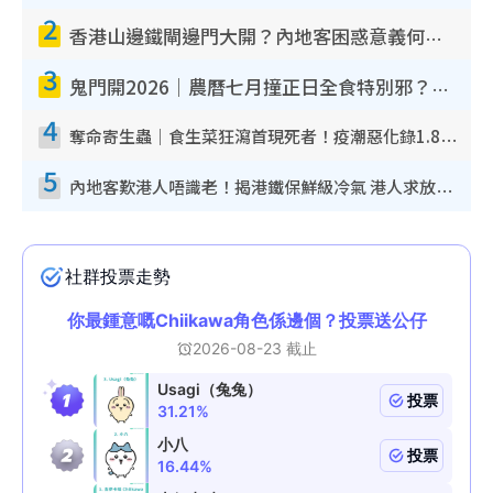
2
香港山邊鐵閘邊門大開？內地客困惑意義何在！網民神回覆：呢種叫法理性防禦
3
鬼門開2026｜農曆七月撞正日全食特別邪？專家警告切忌做一事！揭4大禁忌+2招保平安
4
奪命寄生蟲｜食生菜狂瀉首現死者！疫潮惡化錄1.8萬宗病例 揭洗菜3大謬誤
5
內地客歎港人唔識老！揭港鐵保鮮級冷氣 港人求放過：咪投訴