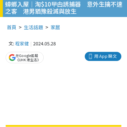
蟑螂入屋｜淘$10曱甴誘捕器 意外生擒不速
之客 港男猶豫殺滅與放生
首頁
生活話題
家居
文:
程家健
2024.05.28
在Google追蹤
用 App 睇文
《UHK 港生活》