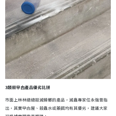
3類殺曱甴產品優劣比拼
市面上林林總總殺滅蟑螂的產品，滅蟲專家任永強曾指
出，其實曱甴屋、殺蟲水或藥餌均有其優劣，建議大家