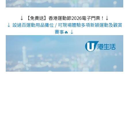
↓ 【免費送】香港運動節2026電子門票！↓
↓ 設過百運動用品攤位 / 可現場體驗多項新穎運動及觀賞
賽事🔥 ↓