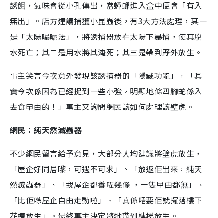
誘餌，氣味會從小孔傳出，當蟑螂進入盒中便會「有入
無出」。店方建議捕獲小昆蟲後，有3大方法處理，其一
是「太陽曝曬法」，將誘捕器放在太陽下暴捕，使其脫
水死亡；其二是用水將其淹死；其三是帶到野外放生。
事主笑言今次意外發現該誘捕器的「隱藏功能」，「其
實今次係因為已經捉到一些小強，明顯地條四腳蛇係入
去食曱甴的！」事主又詢問網民該如何處理該壁虎。
網民：純天然滅蟲器
不少網民留言給予意見，大部分人均建議將壁虎放生，
「屋企好同居嚟，可遇不可求」、「放返佢出來，純天
然滅蟲器」、「我屋企都養咗幾條 ，一隻曱甴都無」、
「比佢喺屋企自由走動啦」、「真係唔要佢就攞落樓下
花槽放生」。最終事主決定將牠帶到樓梯放生。