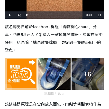
R
-
3:18
L
P
U
F
o
l
n
u
a
a
m
l
e
d
y
u
l
該名港男日前於facebook群組「淘寶開心share」分
e
t
s
d
e
c
m
:
r
享，花費9.9元人民幣購入一款蟑螂誘捕器，並放在家中
1
e
6
e
a
.
n
3
使用，結果除了擒果數隻蟑螂，更捉到一隻體班細小的
6
i
%
壁虎。
n
i
n
+6
g
T
i
點擊圖片放大
m
該誘捕器原理是在盒內放入面包、肉鬆等香甜食物作為
e