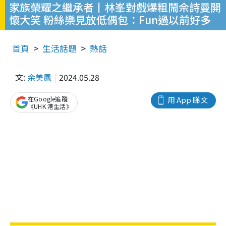
家族榮耀之繼承者丨林峯對戲爆粗鬧佘詩曼開
懷大笑 粉絲樂見放低偶包：Fun過以前好多
首頁
生活話題
熱話
文:
余美鳳
2024.05.28
在Google追蹤
用 App 睇文
《UHK 港生活》