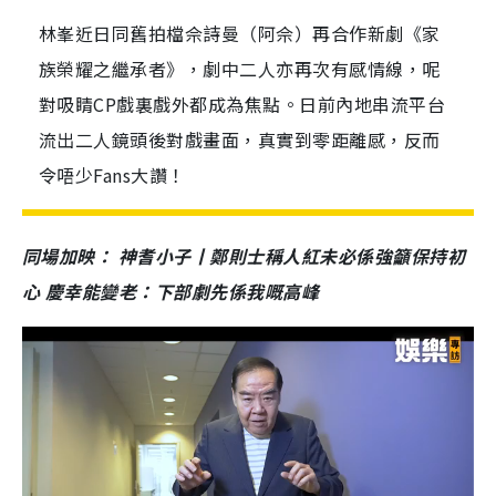
林峯近日同舊拍檔佘詩曼（阿佘）再合作新劇《家
族榮耀之繼承者》，劇中二人亦再次有感情線，呢
對吸睛CP戲裏戲外都成為焦點。日前內地串流平台
流出二人鏡頭後對戲畫面，真實到零距離感，反而
令唔少Fans大讚！
同場加映： 神耆小子丨鄭則士稱人紅未必係強籲保持初
心 慶幸能變老：下部劇先係我嘅高峰