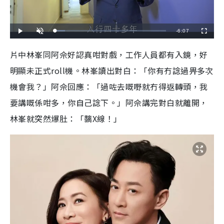
R
-
6:07
L
P
U
F
o
l
n
u
a
a
m
l
e
d
y
u
l
片中林峯同阿佘好認真咁對戲，工作人員都有入鏡，好
e
t
s
d
e
c
m
:
r
明顯未正式roll機。林峯讀出對白：「你有冇諗過畀多次
8
e
.
e
a
8
n
3
機會我？」阿佘回應：「過咗去嘅嘢就冇得返轉頭，我
%
i
要講嘅係咁多，你自己諗下。」阿佘講完對白就離開，
n
林峯就突然爆肚：「黐X線！」
i
n
g
T
i
m
e