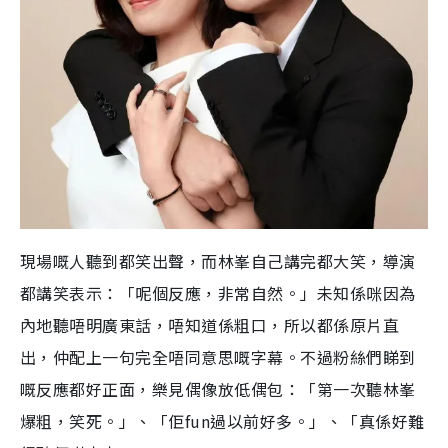
現場嘅人聽到都笑出聲，而林峯自己講完都大笑，導演
都講笑表示：「呢個反應，非常自然。」未知係咪因為
內地聽唔明廣東話，唔知道係粗口，所以都係原片直
出，仲配上一句完全唔同意思嘅字幕。不過粉絲們睇到
嘅反應都好正面，樂見偶像放低偶包：「第一次聽林峯
爆粗，笑死。」、「佢fun過以前好多。」、「真係好難