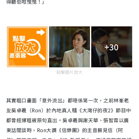
得聽佢咁曳曳！」
+30
點擊圖片放大
其實粗口畫面「意外流出」都唔係第一次，之前林峯老
友吳卓羲（Ron）於內地真人騷《大灣仔的夜2》節目中
都曾經爆粗被原句直出。吳卓羲與謝天華、張智霖以廣
東話閒談時，Ron大讚《信樂團》的主音蘇見信（阿