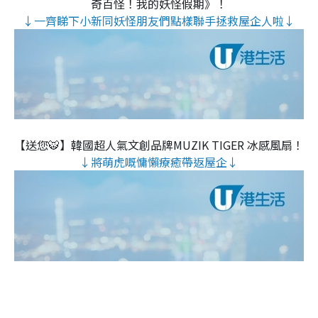
奇百怪！我的妖怪假期》！
↓一齊睇下小新同妖怪朋友們點樣聯手拯救屋企人啦↓
【送您🐯】韓國超人氣文創品牌MUZIK TIGER 冰感風扇！
↓將萌虎嘅慵懶療癒帶返屋企↓