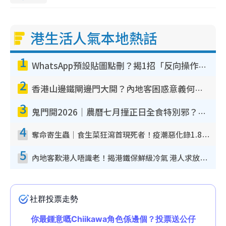
港生活人氣本地熱話
1
WhatsApp預設貼圖點刪？揭1招「反向操作」還原簡潔介面 附3步實測教學
2
香港山邊鐵閘邊門大開？內地客困惑意義何在！網民神回覆：呢種叫法理性防禦
3
鬼門開2026｜農曆七月撞正日全食特別邪？專家警告切忌做一事！揭4大禁忌+2招保平安
4
奪命寄生蟲｜食生菜狂瀉首現死者！疫潮惡化錄1.8萬宗病例 揭洗菜3大謬誤
5
內地客歎港人唔識老！揭港鐵保鮮級冷氣 港人求放過：咪投訴