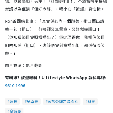
信）歌藝高超，表示：「好x勁呀佢！」不過當時字幕組
就誤以為佢講「佢好冷靜」，唔小心「被爆」真性情。
Ron曾回應此事︰「其實係心內一個讚美，衝口而出講
咗一句（粗口），剪接師又無留意，又好似幾順口！
（你知道節目會照樣播出？）佢哋理得你，我相信節目
組唔知係（粗口），應該唔會刻意播出街，都係得啖笑
啦。」
圖片來源：影片截圖
有料爆? 歡迎報料！U Lifestyle WhatsApp 報料專線:
9610 1996
娛樂
吳卓羲
家族榮耀之繼承者
林峯
佘詩曼