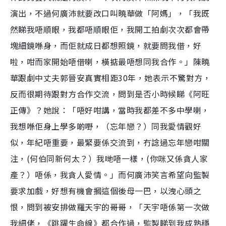
演出，不過何廣沛就要改口叫曉華做「阿媽」，「我既
然睇我唔順眼，我都唔順眼佢，我開工拍劇次次都會帶
塊細鏡喺身，而佢就成日都想照鏡，就要問我借，好
啦，咁而家開始唔借喇，橫掂最唔想同我合作。」陳曉
華跟劇中丈夫郭晉安真實相距30年，她表示不驚對方，
反而很期待跟對方合作交流，問到是否小時候睇《阿旺
正傳》？她說：「唔好咁講，當時我都差不多中學喇，
我想喺佢身上學多啲嘢，（忘年戀？）同我愛情觀好
似，年紀唔重要，最緊要係交流到，冇諗過忘年戀咁關
注，(何伯同新何太？）我哋唔一樣，(你咪又係貪人家
產？）唔係，我貪人愛情。」而何廣沛笑言希望向監製
要求加戲，好想有機會摑這個後母一巴，以洩心頭之
恨，問到被安排做羅天宇的哥哥，「天宇唔係第一次做
我細佬，《跳躍生命線》都合作過，監製睇到我成熟穩