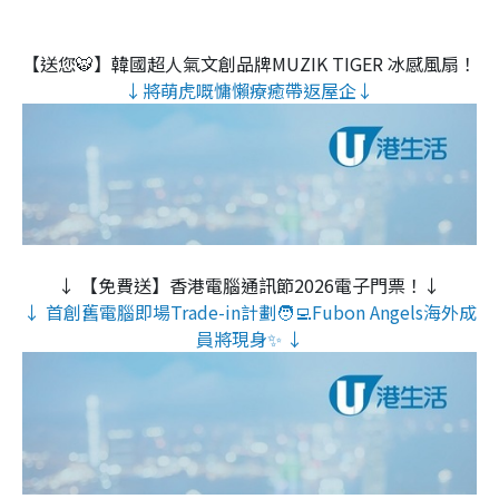
【送您🐯】韓國超人氣文創品牌MUZIK TIGER 冰感風扇！
↓將萌虎嘅慵懶療癒帶返屋企↓
↓ 【免費送】香港電腦通訊節2026電子門票！↓
↓ 首創舊電腦即場Trade-in計劃🧑‍💻Fubon Angels海外成
員將現身✨ ↓