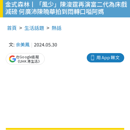
金式森林丨「風少」陳浚霆再演富二代為床戲
減磅 何廣沛陳曉華拍到悶轉口嗌阿媽
首頁
生活話題
熱話
文:
余美鳳
2024.05.30
在Google追蹤
用 App 睇文
《UHK 港生活》