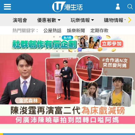
演唱會
優惠著數
玩樂情報
購物情報
熱門關鍵字：
公屋熱話
娛樂新聞
定期存款