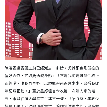
陳浚霆透露開工前已經減去十多磅，尤其跟身形偏瘦的
星妤合作，定必要清減身形，「不過我阿哥可能性格上
正經啲，咁我同星妤可以親熱得來得意少少，合番我哋
年紀嘅互動。」至於星妤坦言今次第一次演人家的老
婆，跟以往演大學畢業生都不一樣，「唔介意，年輕少
婦嘛！做人老婆都係新嘗試，除咗陳浚霆之外，最多對