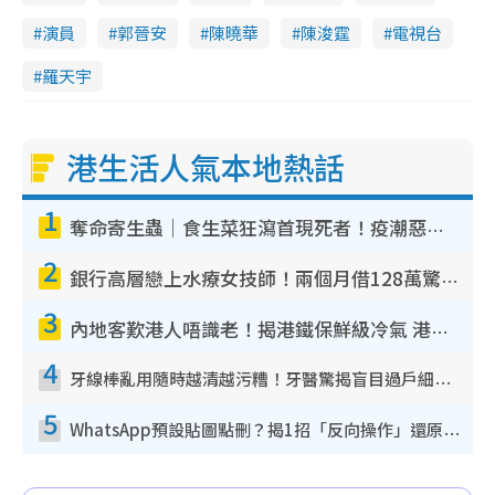
演員
郭晉安
陳曉華
陳浚霆
電視台
羅天宇
港生活人氣本地熱話
1
奪命寄生蟲｜食生菜狂瀉首現死者！疫潮惡化錄1.8萬宗病例 揭洗菜3大謬誤
2
銀行高層戀上水療女技師！兩個月借128萬驚覺「沉船」沉落火海 揭背後疑似邪教操控賣淫
3
內地客歎港人唔識老！揭港鐵保鮮級冷氣 港人求放過：咪投訴
4
牙線棒亂用隨時越清越污糟！牙醫驚揭盲目過戶細菌恐致蛀牙：呢種先係日常真保養
5
WhatsApp預設貼圖點刪？揭1招「反向操作」還原簡潔介面 附3步實測教學