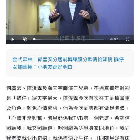
R
-
6:07
L
P
U
F
o
l
n
u
a
a
m
l
e
d
y
u
l
e
t
s
d
e
c
金式森林丨郭晉安分居前轉讓股分歐倩怡知情 擁仔
m
:
r
8
e
女撫養權：小朋友都好明白
.
e
a
8
n
3
%
i
何廣沛、陳浚霆及羅天宇飾演三兄弟，不過真實年齡卻
n
i
是「孻仔」羅天宇最大，陳浚霆今次首次在正劇擔當重
n
要角色，難免心情緊張，他為今次劇集都有做足準備，
g
「心情非常興奮，陳星妤係我TVB第一個老婆，希望佢
T
照顧我，我又照顧佢，呢個戲為咗爭身家同地位，我同
i
我老婆就要出奇招，就係盡快要生仔，（同陳星妤有床