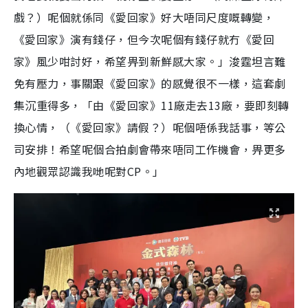
m
戲？）呢個就係同《愛回家》好大唔同尺度嘅轉變，
e
《愛回家》演有錢仔，但今次呢個有錢仔就冇《愛回
家》風少咁討好，希望畀到新鮮感大家。」浚霆坦言難
免有壓力，事關跟《愛回家》的感覺很不一樣，這套劇
集沉重得多，「由《愛回家》11廠走去13廠，要即刻轉
換心情，（《愛回家》請假？）呢個唔係我話事，等公
司安排！希望呢個合拍劇會帶來唔同工作機會，畀更多
內地觀眾認識我哋呢對CP。」