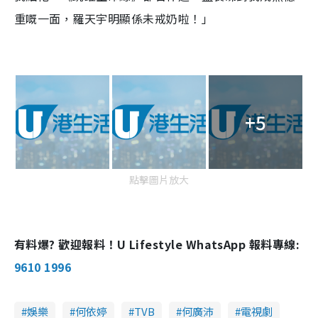
重嘅一面，羅天宇明顯係未戒奶啦！」
+5
點擊圖片放大
有料爆? 歡迎報料！U Lifestyle WhatsApp 報料專線:
9610 1996
娛樂
何依婷
TVB
何廣沛
電視劇