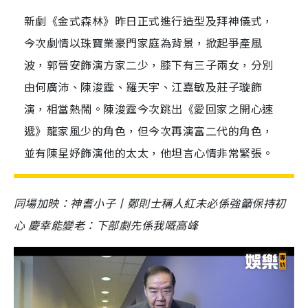
新劇《金式森林》昨日正式進行造型及拜神儀式，
今次劇情以珠寶業豪門家庭為背景，掀起爭產風
波，郭晉安飾演方家二少，膝下有三子兩女，分別
由何廣沛、陳浚霆、羅天宇、江嘉敏及莊子璇飾
演，相當熱鬧。陳浚霆今次跳出《愛回家之開心速
遞》龍家風少的角色，但今次再演富二代的角色，
並有陳星妤飾演他的太太，他坦言心情非常緊張。
同場加映：神耆小子丨鄭則士稱人紅未必係強籲保持初
心 慶幸能變老：下部劇先係我嘅高峰