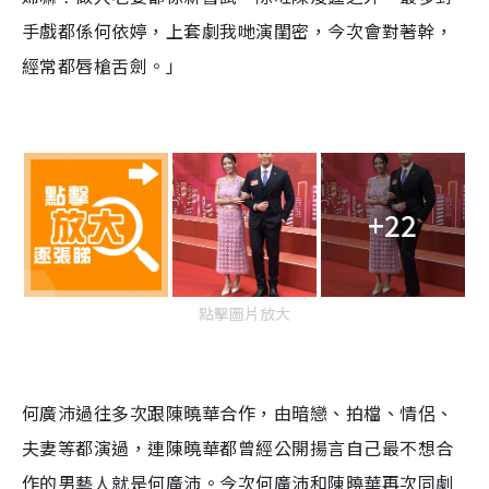
手戲都係何依婷，上套劇我哋演閨密，今次會對著幹，
經常都唇槍舌劍。」
+22
點擊圖片放大
何廣沛過往多次跟陳曉華合作，由暗戀、拍檔、情侶、
夫妻等都演過，連陳曉華都曾經公開揚言自己最不想合
作的男藝人就是何廣沛。今次何廣沛和陳曉華再次同劇