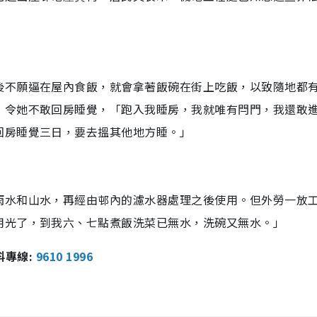
後不願逼在屋內食飯，就會拿著飯碗在街上吃飯，以致隨地都
，令她不敢回房睡覺，「跑入我睡房，我就唯有閂門，我還敢
回房睡覺三日，要去搵其他地方睡。」
雨水和山水，再經由邨內的濾水器處理之後使用。但外勞一放
用光了，到我六、七點煮飯洗菜已無水，洗碗又無水。」
報料專線:
9610 1996