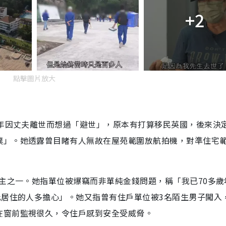
+2
點擊圖片放大
當年因丈夫離世而想過「避世」，原本有打算移民英國，後來決
樸」。她透露曾目睹有人無故在屋苑範圍放航拍機，對準住宅
業主之一。她指單位被爆竊而非單純金錢問題，稱「我已70多歲
此居住的人多擔心」。她又指曾有住戶單位被3名陌生男子闖入
在窗前監視很久，令住戶感到安全受威脅。