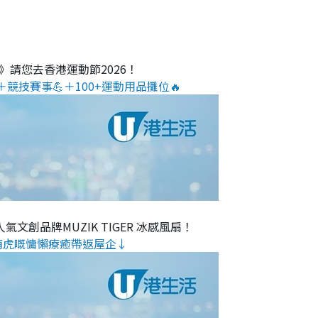
O》請您去香港運動節2026！
＋競技賽事💪＋100+運動用品攤位🔥
氣文創品牌MUZIK TIGER 冰感風扇！
萌虎嘅慵懶療癒帶返屋企↓