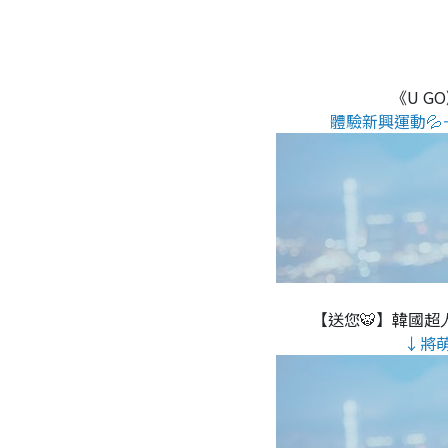
《U G
體驗新興運動💦
【送您🐯】韓國超人
↓將