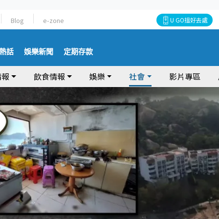
Blog
e-zone
U GO搵好去處
熱話
娛樂新聞
定期存款
情報
飲食情報
娛樂
社會
影片專區