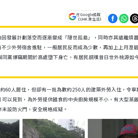
在Google追蹤
《UHK 港生活》
後因發展計劃落空而逐漸變成「隱世孤島」，同時亦其遠離煩
有不少外勞宿舍進駐，一般居民反而成為少數，再加上上月澄
與同黨爆竊期間於高處墮下身亡，有居民感嘆昔日世外桃源如
有約60人居住，但卻有一批為數約250人的建築外勞入住，令寧
片可以見到，為外勞提供饍食的中央廚房規模不小，有大型蒸
亦未設防火門，安全規格成疑。