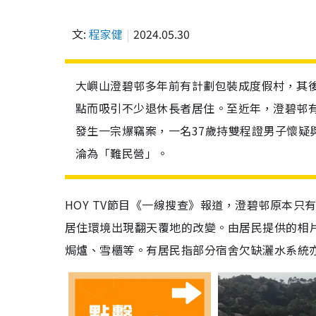
文:
程家健
2024.05.30
大嶼山澄碧邨多年前有計劃包裝成度假村，其
點而吸引不少退休長者居住。至近年，澄碧邨
發生一宗爆竊案，一名37歲持雙程證男子懷疑
淪為「難民營」。
HOY TV節目《一線搜查》報道，澄碧邨原本只
居住環境出現翻天覆地的改變。由居民提供的相
焗爐、雪櫃等。有居民指部分宿舍欠缺灑水系統