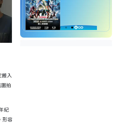
定搬入
範圍拍
年紀
，形容