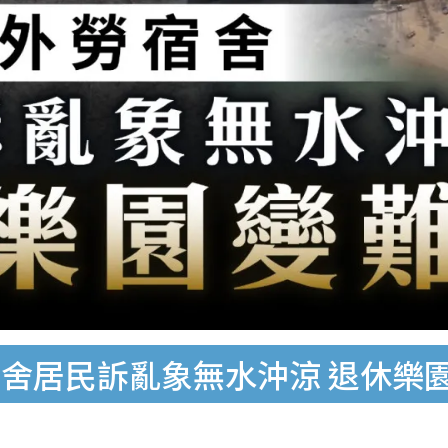
舍居民訴亂象無水沖涼 退休樂