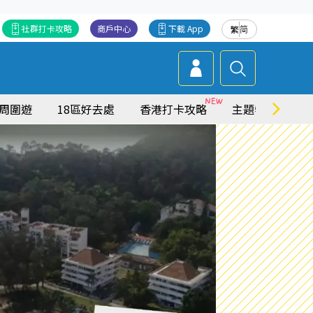
社群打卡攻略
商戶中心
下載 App
繁
简
周圍遊
18區好去處
香港打卡攻略
主題特集