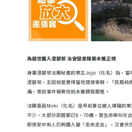
為避世搬入澄碧邨 治安變差報案未獲正視
身兼澄碧邨法團秘書的業主Jojo（化名）指，
澄碧邨，主因就是覺得當地環境寧靜、「民風純
攝，曾就事件報案但就未獲積極跟進。
法團委員Mimi（化名）是早前單位被人爆竊的
不少，大部分鄰居都已6、70歲，發生命案叫在
即使家中有人仍夠膽入屋「走來走去」，又會伏