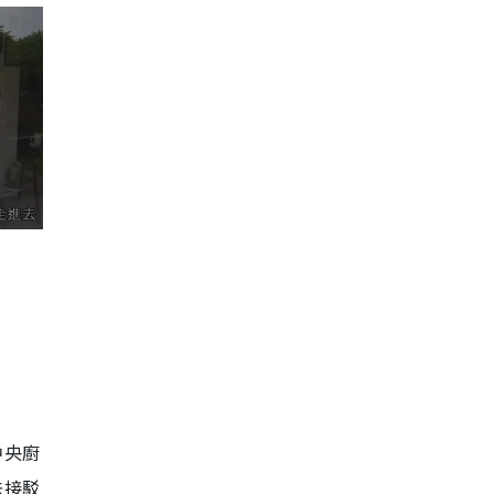
中央廚
法接駁