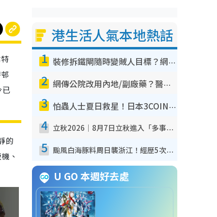
港生活人氣本地熱話
1
囂特
裝修拆鐵閘隨時變賊人目標？網民揭2大關鍵用途：裝新式等於白裝？附新舊鐵閘分別
碧邨
2
網傳公院改用內地/副廠藥？醫生拆解正副廠分別 揭4類人換藥隨時出事
今已
3
怕蟲人士夏日救星！日本3COINS爆紅驅蟲神器$45起 1招「全程免觸碰」輕鬆搞定小強
4
立秋2026｜8月7日立秋進入「多事之秋」 3件事唔做得！專家教6招開運 清枱頭／銀包納氣接好運
靜的
5
颱風白海豚料周日襲浙江！經歷5次「眼牆置換」極罕見 成登陸內地最長途颱風
飯機、
U GO 本週好去處