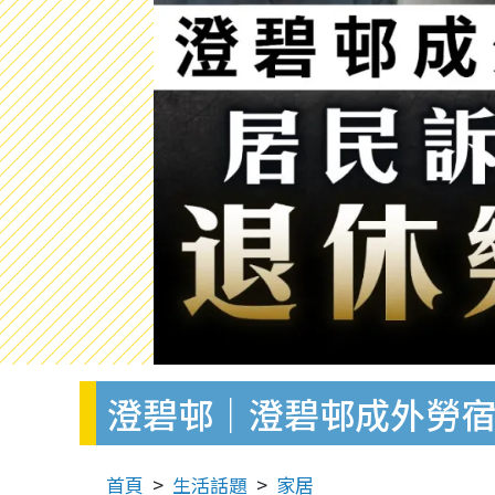
澄碧邨｜澄碧邨成外勞宿
首頁
生活話題
家居