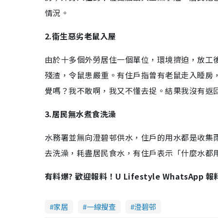
情況。
2.衞生惡劣老鼠入屋
由於十多個外勞居住一個單位，環境擠迫，放工
殘渣，令鼠患嚴重。有住戶指曾有老鼠走入睡房
覺嗎？我不敢啊，我又不懂去捉。結果我沒有返
3.居民無水煮食洗澡
水務署並無向澄碧邨供水，住戶的用水都是收集
去洗澡，耗盡居民食水，有住戶表示「什麼水都
有料爆? 歡迎報料！U Lifestyle WhatsApp 
家居
一線搜查
澄碧邨