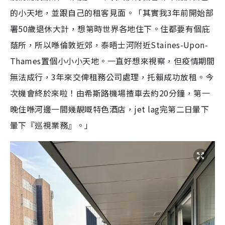
的小天地，並跟自己的租客見面。「其實我3年前開始部
署50歲退休大計，想第時世界各地住下。住都要有個庇
蔭所，所以喺倫敦近郊，泰晤士河附近Staines-Upon-
Thames置個小小小天地。一直好想來視察，但疫情期間
無法成行，3年來交俾租務公司處理，托賴成功放租。今
次機會終於來啦！由希斯路機場揸車去約20分鐘，第一
晚住喺河邊一間幾靚嘅特色酒店，jet lag完第二日暈下
暈下『巡視業務』。」