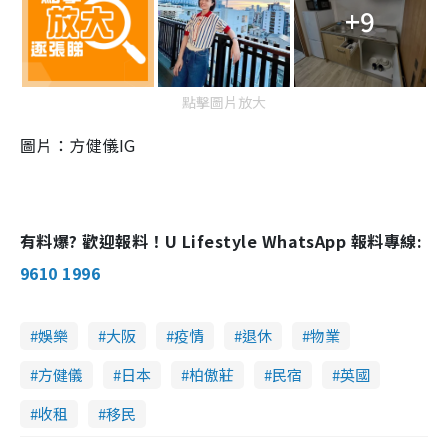
+9
點擊圖片放大
圖片：方健儀IG
有料爆? 歡迎報料！U Lifestyle WhatsApp 報料專線:
9610 1996
娛樂
大阪
疫情
退休
物業
方健儀
日本
柏傲莊
民宿
英國
收租
移民