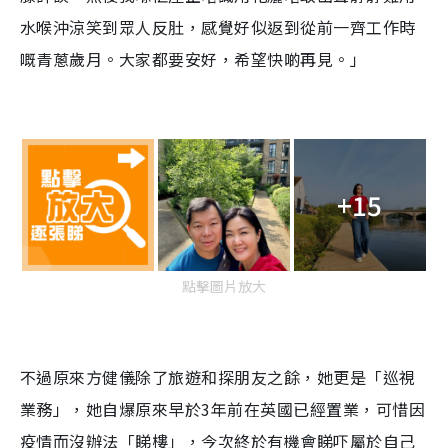
水喉沖涼笑到眾人反肚，感覺好似返到從前一齊工作時
嘅青蔥歲月。大家都要安好，希望快啲再見。」
+15
點擊圖片放大
不過原來方健儀除了旅遊和探朋友之餘，她更是「巡視
業務」，她自爆原來早於3年前在英國已經置業，可惜因
疫情而沒辦法「睇樓」，今次終於有機會睇吓屬於自己