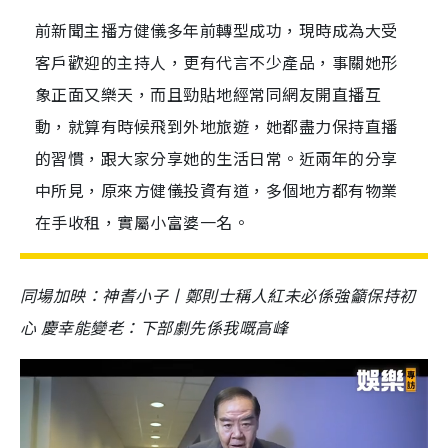
前新聞主播方健儀多年前轉型成功，現時成為大受
客戶歡迎的主持人，更有代言不少產品，事關她形
象正面又樂天，而且勁貼地經常同網友開直播互
動，就算有時候飛到外地旅遊，她都盡力保持直播
的習慣，跟大家分享她的生活日常。近兩年的分享
中所見，原來方健儀投資有道，多個地方都有物業
在手收租，實屬小富婆一名。
同場加映：神耆小子丨鄭則士稱人紅未必係強籲保持初
心 慶幸能變老：下部劇先係我嘅高峰