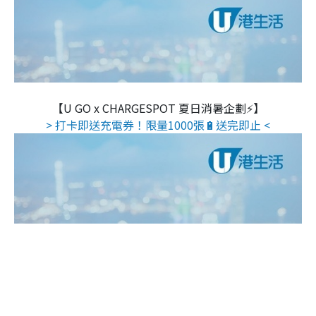
【U GO x CHARGESPOT 夏日消暑企劃⚡】
> 打卡即送充電券！限量1000張🔋送完即止 <