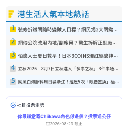
港生活人氣本地熱話
1
裝修拆鐵閘隨時變賊人目標？網民揭2大關鍵用途：裝新式等於白裝？附新舊鐵閘分別
2
網傳公院改用內地/副廠藥？醫生拆解正副廠分別 揭4類人換藥隨時出事
3
怕蟲人士夏日救星！日本3COINS爆紅驅蟲神器$45起 1招「全程免觸碰」輕鬆搞定小強
4
立秋2026｜8月7日立秋進入「多事之秋」 3件事唔做得！專家教6招開運 清枱頭／銀包納氣接好運
5
颱風白海豚料周日襲浙江！經歷5次「眼牆置換」極罕見 成登陸內地最長途颱風