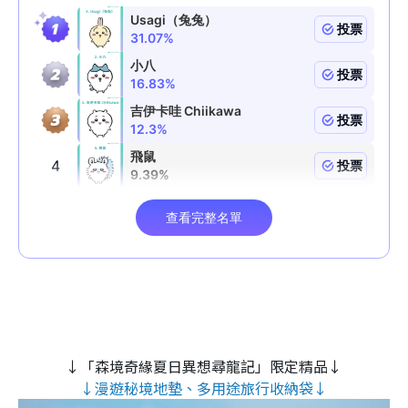
↓「森境奇緣夏日異想尋龍記」限定精品↓
↓漫遊秘境地墊、多用途旅行收納袋↓