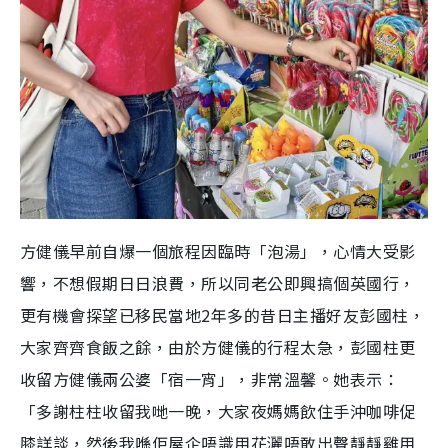
m
e
方健儀早前自爆一個旅程因臨時「泡湯」，心情大受影
響，不想假期日日浪費，所以同老公即興搞個英國行，
更有機會探望已移民當地2年多的昔日主播好友彭國柱，
大家齊齊食飯之餘，由於方健儀的行程太急，彭國柱更
收留方健儀兩公婆「宿一宵」，非常溫馨。她表示：
「多謝柱柱收留我哋一晚，大家夜媽媽飲住手沖咖啡促
膝詳談，然後我喺佢屋企唔識用花灑唔敢出聲靜靜雞用