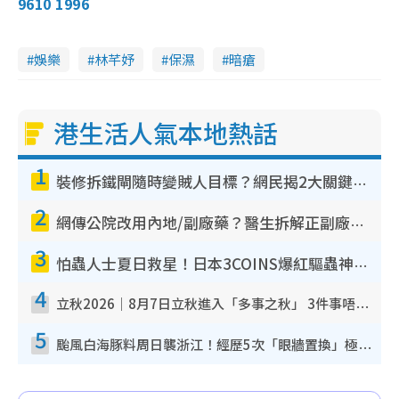
9610 1996
娛樂
林芊妤
保濕
暗瘡
港生活人氣本地熱話
1
裝修拆鐵閘隨時變賊人目標？網民揭2大關鍵用途：裝新式等於白裝？附新舊鐵閘分別
2
網傳公院改用內地/副廠藥？醫生拆解正副廠分別 揭4類人換藥隨時出事
3
怕蟲人士夏日救星！日本3COINS爆紅驅蟲神器$45起 1招「全程免觸碰」輕鬆搞定小強
4
立秋2026｜8月7日立秋進入「多事之秋」 3件事唔做得！專家教6招開運 清枱頭／銀包納氣接好運
5
颱風白海豚料周日襲浙江！經歷5次「眼牆置換」極罕見 成登陸內地最長途颱風