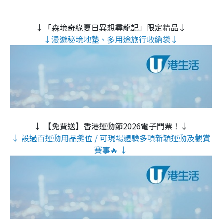
↓「森境奇緣夏日異想尋龍記」限定精品↓
↓漫遊秘境地墊、多用途旅行收納袋↓
↓ 【免費送】香港運動節2026電子門票！↓
↓ 設過百運動用品攤位 / 可現場體驗多項新穎運動及觀賞
賽事🔥 ↓