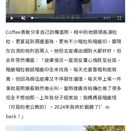
R
-
6:07
L
P
U
F
o
l
n
u
a
a
m
l
e
d
y
u
l
Coffee勇敢分享自己的爛面照，相中的她額頭長滿粒
e
t
s
d
e
c
m
:
r
粒，更蔓延到兩邊面珠，更有不少暗粒和暗瘡印，跟現
8
e
.
e
a
8
n
3
在白滑的她判若兩人。她坦言皮膚由細到大都好好，但
%
i
去年突然爛面：「皮膚情況一直很反覆心情跌至谷底，
n
暗瘡暗粒敏感暗瘡印全來找我，每天也要靠帽和遮瑕
i
膏，但因為焗住皮膚又不停惡性循環，每天早上第一件
n
事就是照鏡看臉然後尖叫，當時連廣告拍攝也推了很多
g
完全不想拍照…上年我兒子經常說：我媽媽是暗瘡怪
T
（可惡的老公教的），2024年我終於戰勝了I’m
i
back！」
m
e