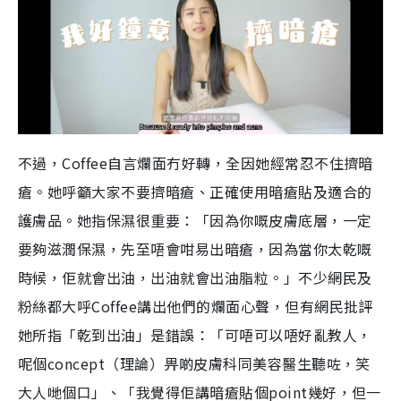
不過，Coffee自言爛面冇好轉，全因她經常忍不住擠暗
瘡。她呼籲大家不要擠暗瘡、正確使用暗瘡貼及適合的
護膚品。她指保濕很重要：「因為你嘅皮膚底層，一定
要夠滋潤保濕，先至唔會咁易出暗瘡，因為當你太乾嘅
時候，佢就會出油，出油就會出油脂粒。」不少網民及
粉絲都大呼Coffee講出他們的爛面心聲，但有網民批評
她所指「乾到出油」是錯誤：「可唔可以唔好亂教人，
呢個concept（理論）畀啲皮膚科同美容醫生聽咗，笑
大人哋個口」、「我覺得佢講暗瘡貼個point幾好，但一