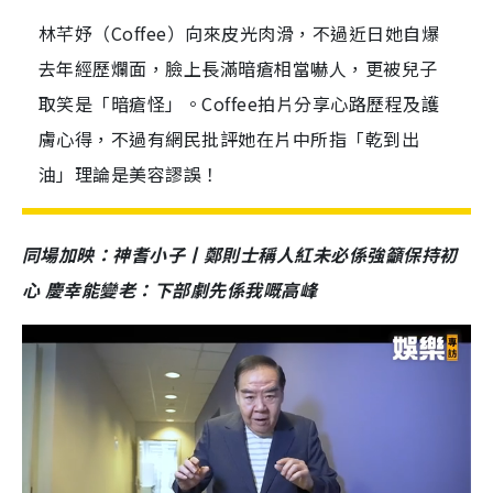
林芊妤（Coffee）向來皮光肉滑，不過近日她自爆
去年經歷爛面，臉上長滿暗瘡相當嚇人，更被兒子
取笑是「暗瘡怪」。Coffee拍片分享心路歷程及護
膚心得，不過有網民批評她在片中所指「乾到出
油」理論是美容謬誤！
同場加映：神耆小子丨鄭則士稱人紅未必係強籲保持初
心 慶幸能變老：下部劇先係我嘅高峰