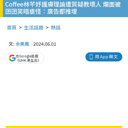
Coffee林芊妤護膚理論遭質疑教壞人 爛面被
囝囝笑暗瘡怪：廣告都推埋
首頁
生活話題
熱話
文:
余美鳳
2024.06.01
在Google追蹤
用 App 睇文
《UHK 港生活》