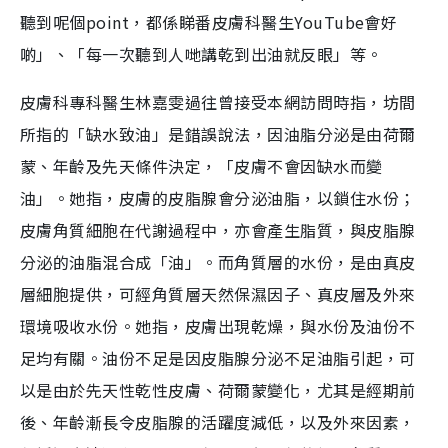
聽到呢個point，都係睇番皮膚科醫生YouTube會好
啲」、「每一次聽到人哋講乾到出油就反眼」等。
皮膚科專科醫生林嘉雯過往曾接受本網訪問時指，坊間
所指的「缺水致油」是錯誤說法，因油脂分泌是由荷爾
蒙、年齡及先天條件決定，「皮膚不會因缺水而變
油」。她指，皮膚的皮脂腺會分泌油脂，以鎖住水份；
皮膚角質細胞在代謝過程中，亦會產生脂質，與皮脂腺
分泌的油脂混合成「油」。而角質層的水份，是由真皮
層細胞提供，可經角質層天然保濕因子、真皮層及外來
環境吸收水份。她指，皮膚出現乾燥，與水份及油份不
足均有關。油份不足是因皮脂腺分泌不足油脂引起，可
以是由於先天性乾性皮膚、荷爾蒙變化，尤其是經期前
後、年齡漸長令皮脂腺的活躍度減低，以及外來因素，