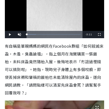
R
-
3:11
L
P
U
F
o
l
n
u
a
a
m
l
e
d
y
u
l
有自稱是單親媽媽的網民在Facebook群組「如何殺滅床
e
t
s
d
e
c
m
:
r
蝨，木蚤，臭蟲論壇」，指上個月在淘寶購買一張飯
1
e
6
e
a
.
n
9
枱，未料床蝨竟然隨枱入屋，後悔地表示「冇諗過慳錢
6
i
%
可以搞到咁」。她指，現時兒子身體上有多個咬痕，即
n
使丟掉床褥和肇禍的飯枱也未能清除屋內的床蝨，遂向
i
網民請教，「請問點樣可以清潔先床蝨會死？請幫幫手
n
回覆我呀？」
g
T
i