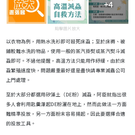
+4
點擊圖片放大
以衣物為例，用熱水洗衫即可殺死床蝨；至於床褥、被
鋪較難水洗的物品，使用一般的蒸汽掛熨或蒸汽熨斗滅
蝨即可。不過他提醒，高溫方法只能用作紓緩，由於床
蝨繁殖速度快，問題嚴重最好還是盡快請專業滅蟲公司
上門處理。
至於大部分都選用矽藻土（DE粉）滅蝨，阿臣就指出很
多人會利用匙羹潷起DE粉灑在地上，然而此做法一方面
難精準投放，另一方面粉末容易揚起，因此要選擇合適
的投放工具。