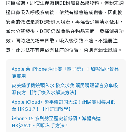
阿臣強調，即使生產廠稱DE粉屬食品級物料，但粉末透
過口鼻吸入呼吸系統後，依然有機會造成傷害，因此較
安全的做法是將DE粉倒入噴壺，再混合少量清水使用，
當水分蒸發後，DE粉仍然會黏在物品表面，發揮滅蟲功
效，同時避免粉末四散，吸入後引致不適。不過要注
意，此方法不宜用於有插座的位置，否則有漏電風險。
Apple 舊 iPhone 活化變「電子磅」！加呢個小餐具
更實用
麥美娟手機鏡頭入水 發文求救 網民踴躍留言分享吸
濕良方 【附手機入水解決方法】
Apple iCloud+ 超平價訂閱大法！網民實測每月低
至 HK＄1.7！【附訂閱教學】
iPhone 15 系列劈至歷史新低價！減幅高達
HK$2620‧即睇入手方法！