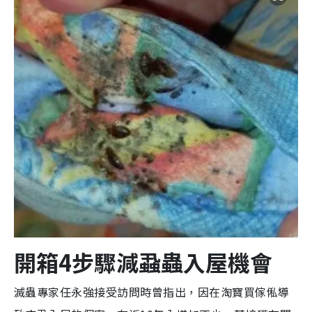
m
e
開箱
4步驟減蝨蟲入屋機會
滅蟲專家任永強接受訪問時曾指出，因在淘寶買傢俬導