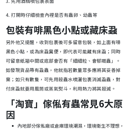
3. 先用酒精噴包裹表面
4. 打開時仔細檢查內裡是否有蟲卵、幼蟲等
包裝有啡黑色小點或藏床蝨
另外他又提醒，收到包裹後可多留意包裝，如上面有啡
黑色小點，或為床蝨糞便，即代表可能藏有床蝨；同時
可留意紙箱中間或底部會否有「細細粒、會郁嘅蟲」。
如發現貨品帶有蝨蟲，他就指若數量眾多應將其妥善掉
棄；如只有數隻，可先用殺蟲水噴灑包裹消滅蝨蟲，對
付床蝨就要用風筒或蒸氣熨斗，利用熱力將其殺滅。
「淘寶」傢俬有蟲常見6大原
因
內地部分傢俬廠或倉庫環境潮濕，環境衛生不理想，