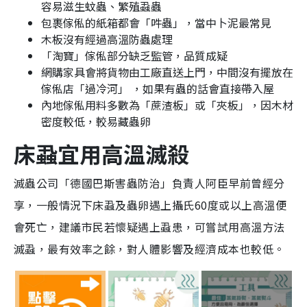
容易滋生蚊蟲、繁殖蝨蟲
包裹傢俬的紙箱都會「吽蟲」，當中卜泥最常見
木板沒有經過高溫防蟲處理
「淘寶」傢俬部分缺乏監管，品質成疑
網購家具會將貨物由工廠直送上門，中間沒有擺放在
傢俬店「過冷河」 ，如果有蟲的話會直接帶入屋
內地傢俬用料多數為「蔗渣板」或「夾板」，因木材
密度較低，較易藏蟲卵
床蝨宜用高溫滅殺
滅蟲公司「德國巴斯害蟲防治」負責人阿臣早前曾經分
享，一般情況下床蝨及蟲卵遇上攝氏60度或以上高溫便
會死亡，建議市民若懷疑遇上蝨患，可嘗試用高溫方法
滅蝨，最有效率之餘，對人體影響及經濟成本也較低。