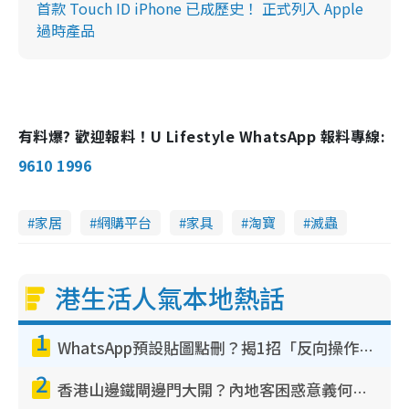
首款 Touch ID iPhone 已成歷史！ 正式列入 Apple
過時產品
有料爆? 歡迎報料！U Lifestyle WhatsApp 報料專線:
9610 1996
家居
網購平台
家具
淘寶
滅蟲
港生活人氣本地熱話
1
WhatsApp預設貼圖點刪？揭1招「反向操作」還原簡潔介面 附3步實測教學
2
香港山邊鐵閘邊門大開？內地客困惑意義何在！網民神回覆：呢種叫法理性防禦