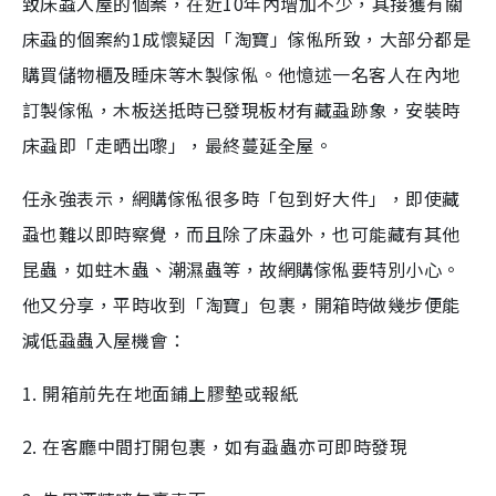
致床蝨入屋的個案，在近10年內增加不少，其接獲有關
床蝨的個案約1成懷疑因「淘寶」傢俬所致，大部分都是
購買儲物櫃及睡床等木製傢俬。他憶述一名客人在內地
訂製傢俬，木板送抵時已發現板材有藏蝨跡象，安裝時
床蝨即「走晒出嚟」，最終蔓延全屋。
任永強表示，網購傢俬很多時「包到好大件」，即使藏
蝨也難以即時察覺，而且除了床蝨外，也可能藏有其他
昆蟲，如蛀木蟲、潮濕蟲等，故網購傢俬要特別小心。
他又分享，平時收到「淘寶」包裹，開箱時做幾步便能
減低蝨蟲入屋機會：
1. 開箱前先在地面鋪上膠墊或報紙
2. 在客廳中間打開包裹，如有蝨蟲亦可即時發現