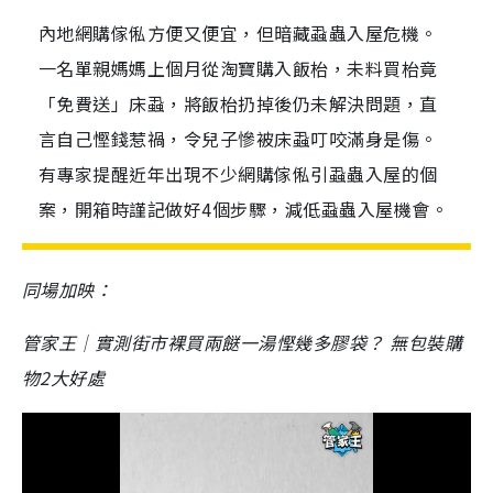
內地網購傢俬方便又便宜，但暗藏蝨蟲入屋危機。
一名單親媽媽上個月從淘寶購入飯枱，未料買枱竟
「免費送」床蝨，將飯枱扔掉後仍未解決問題，直
言自己慳錢惹禍，令兒子慘被床蝨叮咬滿身是傷。
有專家提醒近年出現不少網購傢俬引蝨蟲入屋的個
案，開箱時謹記做好4個步驟，減低蝨蟲入屋機會。
同場加映：
管家王｜實測街市裸買兩餸一湯慳幾多膠袋？ 無包裝購
物2大好處