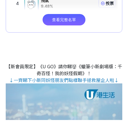
【新會員限定】《U GO》請你睇👹《蠟筆小新劇場版：千
奇百怪！我的妖怪假期》！
↓一齊睇下小新同妖怪朋友們點樣聯手拯救屋企人啦↓