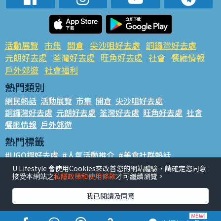
活動展覽
市集
開倉
尖沙咀好去處
銅鑼灣好去處
元朗好去處
荃灣好去處
旺角好去處
社會
餐廳情報
戶外郊遊
社會福利
熱門類別
網民熱話
活動展覽
市集
開倉
尖沙咀好去處
銅鑼灣好去處
元朗好去處
荃灣好去處
旺角好去處
社會
餐廳情報
戶外郊遊
熱門標籤
#UGO搵好去處
#人氣活動推介
#美食社群熱話
#親子玩樂好去處
#ULifestyle應用程式
#限時搶
U Lifestyle 會使用Cookies來改善您的網站體驗，請確定您同意
接受本網站之
私隱政策和使用條款
才可繼續瀏覽。
#UJetso禮物放送
#ULifestyle商戶中心
#著數
#網絡熱話
我已閱讀及同意
香港經濟日報版權所有©2026