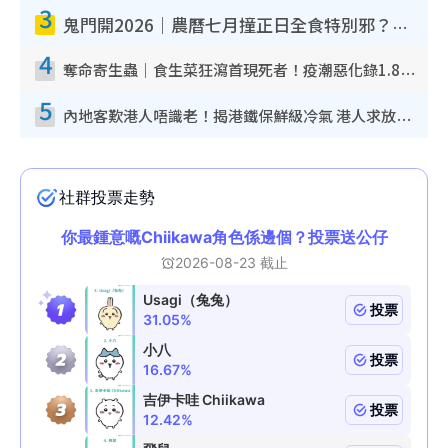
3
鬼門開2026｜農曆七月撞正日全食特別邪？專家警告切忌做一事！揭4大禁忌+2招保平安
4
奪命寄生蟲｜食生菜狂瀉首現死者！疫潮惡化錄1.8萬宗病例 揭洗菜3大謬誤
5
內地客歎港人唔識老！揭港鐵保鮮級冷氣 港人求放過：咪投訴