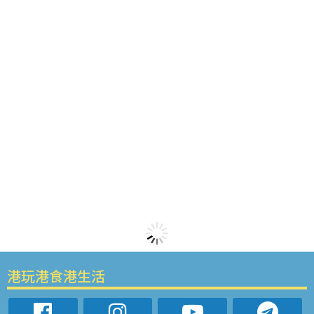
港玩港食港生活