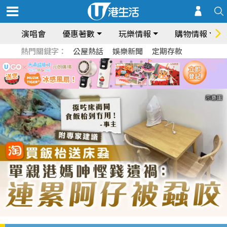
演唱會
優惠著數
玩樂情報
購物情報
熱門關鍵字：
公屋熱話
娛樂新聞
定期存款