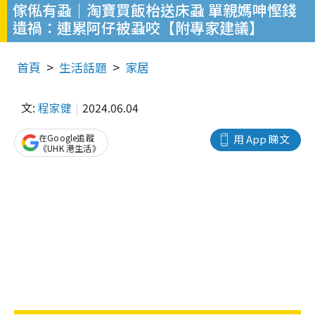
傢俬有蝨｜淘寶買飯枱送床蝨 單親媽呻慳錢
遺禍：連累阿仔被蝨咬【附專家建議】
首頁
生活話題
家居
文:
程家健
2024.06.04
在Google追蹤
用 App 睇文
《UHK 港生活》