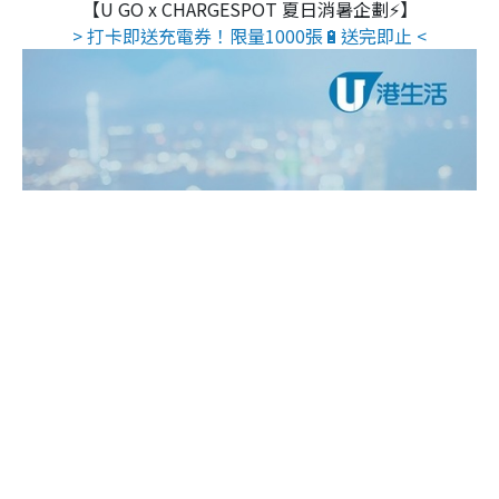
【U GO x CHARGESPOT 夏日消暑企劃⚡】
> 打卡即送充電券！限量1000張🔋送完即止 <