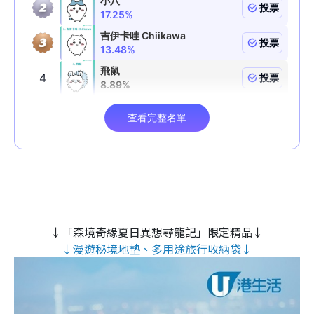
↓「森境奇緣夏日異想尋龍記」限定精品↓
↓漫遊秘境地墊、多用途旅行收納袋↓