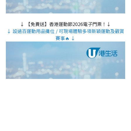
↓ 【免費送】香港運動節2026電子門票！↓
↓ 設過百運動用品攤位 / 可現場體驗多項新穎運動及觀賞
賽事🔥 ↓