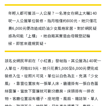
年輕人都可獲派一人公屋？一名港女在網上大曬140
呎一人公屋單位裝修，指月租僅約800元，她只僅花
費6,000元便改造成奶油少女風格家居。對於網民疑
惑為何能「上樓」，她自揭其實是由母親登記輪
候，即惹來違規質疑。
該名女網民早前在「小紅書」發帖指，其公屋為140呎一
人單位，月租819元，她只花費5,000至6,000元便完成
裝修入住。從照片可見，單位以白色為主，充滿「少女
風」，靠窗位置放有一張單人床，牆邊掛有一張白色蕾
絲窗簾，當放下窗簾就可劃分廳房，床頭掛有一排衣
物。客廳位置設有櫃子、座地燈、風扇、雜誌架、單人