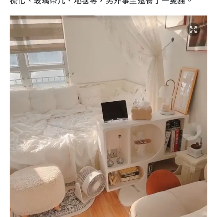
梳化、玻璃茶几、地毯等，另外事主還養了一隻貓。