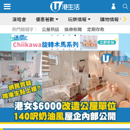
演唱會
優惠著數
玩樂情報
購物情報
熱門關鍵字：
公屋熱話
娛樂新聞
定期存款