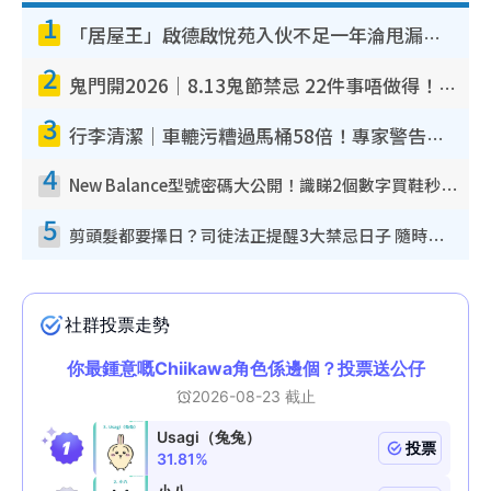
1
「居屋王」啟德啟悅苑入伙不足一年淪甩漏之王！插頭噴火花致大停電 多戶業主全屋家電報銷
2
鬼門開2026｜8.13鬼節禁忌 22件事唔做得！燒肉、刺身要少食？半夜勿吹口哨/打呢個電話
3
行李清潔｜車轆污糟過馬桶58倍！專家警告忌用酒精抹 教1招免污手除菌
4
New Balance型號密碼大公開！識睇2個數字買鞋秒知功能免中伏 附5大熱門鞋款
5
剪頭髮都要擇日？司徒法正提醒3大禁忌日子 隨時剪走財運！呢日剪髮恐「剪壽命」？