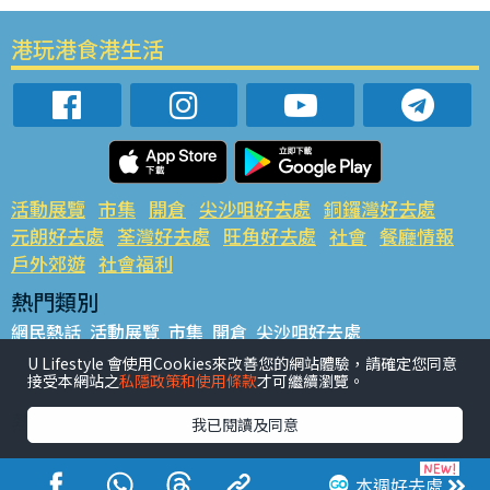
港玩港食港生活
活動展覽
市集
開倉
尖沙咀好去處
銅鑼灣好去處
元朗好去處
荃灣好去處
旺角好去處
社會
餐廳情報
戶外郊遊
社會福利
熱門類別
網民熱話
活動展覽
市集
開倉
尖沙咀好去處
銅鑼灣好去處
元朗好去處
荃灣好去處
旺角好去處
社會
U Lifestyle 會使用Cookies來改善您的網站體驗，請確定您同意
接受本網站之
私隱政策和使用條款
才可繼續瀏覽。
餐廳情報
戶外郊遊
熱門標籤
我已閱讀及同意
#UGO搵好去處
#人氣活動推介
#美食社群熱話
#親子玩樂好去處
#ULifestyle應用程式
#限時搶
本週好去處