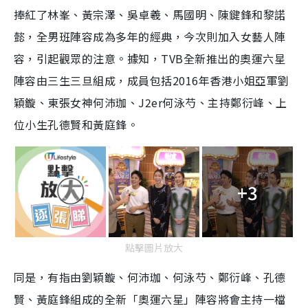
捧紅了林峯、黃宗澤、吳卓羲、馬國明、陳鍵鋒和黎諾
懿，全男班陣容成為多年的經典，今次則加入女藝人陣
容，引起觀眾的注意。據知，TVB全新推出的奧運六星
陣容由三生三旦組成，成員包括2016年香港小姐亞軍劉
穎鏇、東張女神何沛珈、J2er何泳芍、主持鄭衍峰、上
位小生孔德賢和黃庭鋒。
+3
點擊圖片放大
同是，有指由劉穎鏇、何沛珈、何泳芍、鄭衍峰、孔德
賢、黃庭鋒組成的全新「奧運六星」陣容將會主持一檔