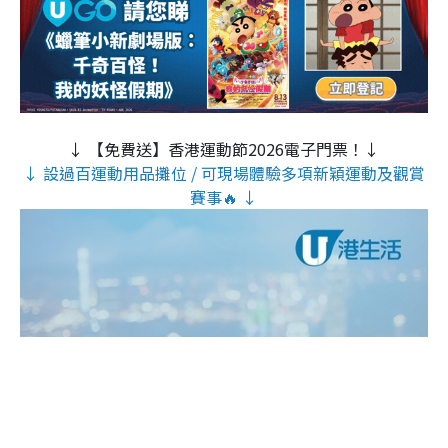
↓ 【免費送】香港運動節2026電子門票！↓
↓ 設過百運動用品攤位 / 可現場體驗多項新穎運動及觀賞
賽事🔥 ↓