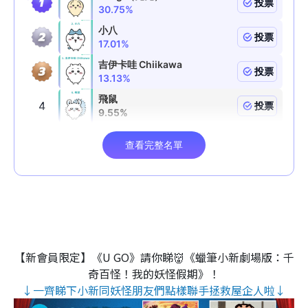
【新會員限定】《U GO》請你睇👹《蠟筆小新劇場版：千
奇百怪！我的妖怪假期》！
↓一齊睇下小新同妖怪朋友們點樣聯手拯救屋企人啦↓