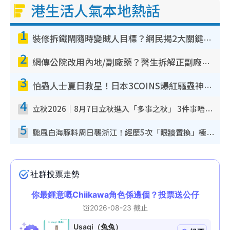
港生活人氣本地熱話
1
裝修拆鐵閘隨時變賊人目標？網民揭2大關鍵用途：裝新式等於白裝？附新舊鐵閘分別
2
網傳公院改用內地/副廠藥？醫生拆解正副廠分別 揭4類人換藥隨時出事
3
怕蟲人士夏日救星！日本3COINS爆紅驅蟲神器$45起 1招「全程免觸碰」輕鬆搞定小強
4
立秋2026｜8月7日立秋進入「多事之秋」 3件事唔做得！專家教6招開運 清枱頭／銀包納氣接好運
5
颱風白海豚料周日襲浙江！經歷5次「眼牆置換」極罕見 成登陸內地最長途颱風