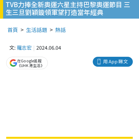
TVB力捧全新奧運六星主持巴黎奧運節目 三
生三旦劉穎鏇領軍望打造當年經典
首頁
生活話題
熱話
文:
羅志宏
2024.06.04
在Google追蹤
用 App 睇文
《UHK 港生活》