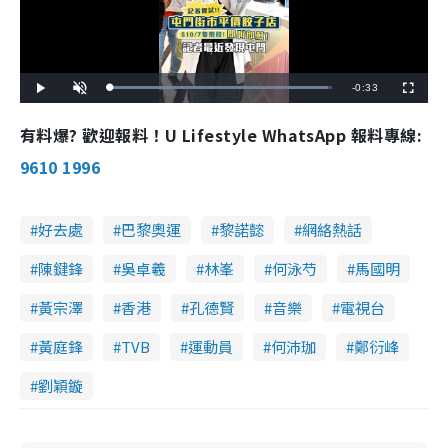
R
-
0:33
L
P
U
F
o
l
n
u
a
a
m
l
e
d
y
u
l
有料爆? 歡迎報料！U Lifestyle WhatsApp 報料專線:
e
t
s
d
e
c
m
:
r
9610 1996
9
e
8
e
a
.
n
1
8
i
%
好去處
巴黎奧運
黎諾懿
網絡熱話
n
陳鍵鋒
吳卓羲
林峯
何泳芍
馬國明
i
n
黃宗澤
香港
孔德賢
音樂
電視台
g
黃庭鋒
TVB
運動員
何沛珈
鄭衍峰
T
劉穎鏇
i
m
e