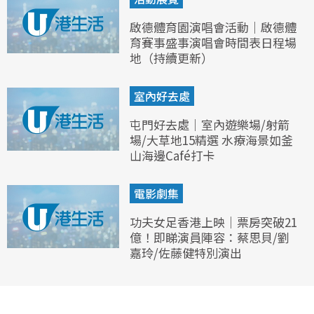
啟德體育園演唱會活動｜啟德體
育賽事盛事演唱會時間表日程場
地（持續更新）
室內好去處
屯門好去處｜室內遊樂場/射箭
場/大草地15精選 水療海景如釜
山海邊Café打卡
電影劇集
功夫女足香港上映｜票房突破21
億！即睇演員陣容：蔡思貝/劉
嘉玲/佐藤健特別演出