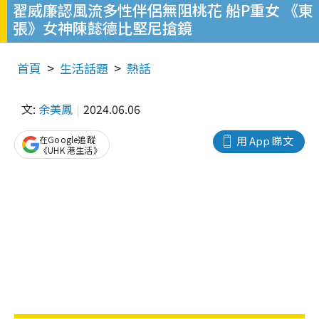
翟威廉認風流多性伴侶無阻桃花 船P重女 《東
張》女神陳懿德比堅尼搶鏡
首頁
生活話題
熱話
文:
余美鳳
2024.06.06
在Google追蹤
用 App 睇文
《UHK 港生活》