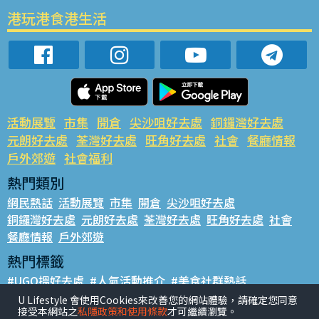
港玩港食港生活
活動展覽
市集
開倉
尖沙咀好去處
銅鑼灣好去處
元朗好去處
荃灣好去處
旺角好去處
社會
餐廳情報
戶外郊遊
社會福利
熱門類別
網民熱話
活動展覽
市集
開倉
尖沙咀好去處
銅鑼灣好去處
元朗好去處
荃灣好去處
旺角好去處
社會
餐廳情報
戶外郊遊
熱門標籤
#UGO搵好去處
#人氣活動推介
#美食社群熱話
#親子玩樂好去處
#ULifestyle應用程式
#限時搶
U Lifestyle 會使用Cookies來改善您的網站體驗，請確定您同意
接受本網站之
私隱政策和使用條款
才可繼續瀏覽。
#UJetso禮物放送
#ULifestyle商戶中心
#著數
#網絡熱話