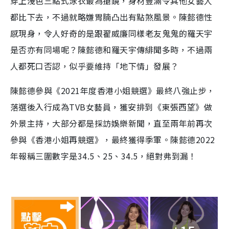
穿上淺色三點式泳衣最為搶鏡，身材豐滿令其他女藝人
都比下去，不過就略嫌胃腩凸出有點煞風景。陳懿德性
感現身，令人好奇的是跟翟威廉同樣老友鬼鬼的羅天宇
是否亦有同場呢？陳懿德和羅天宇傳緋聞多時，不過兩
人都死口否認，似乎要維持「地下情」發展？
陳懿德參與《2021年度香港小姐競選》最終八強止步，
落選後入行成為TVB女藝員，獲安排到《東張西望》做
外景主持，大部分都是採訪娛樂新聞，直至兩年前再次
參與《香港小姐再競選》，最終獲得季軍。陳懿德2022
年報稱三圍數字是34.5、25、34.5，絕對弗到漏！