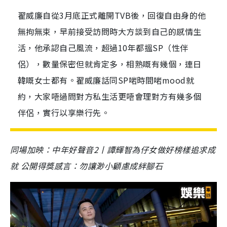
翟威廉自從3月底正式離開TVB後，回復自由身的他
無拘無束，早前接受訪問時大方談到自己的感情生
活，他承認自己風流，超過10年都搵SP（性伴
侶），數量保密但就肯定多，相熟嘅有幾個，連日
韓嘅女士都有。翟威廉話同SP啱時間啱mood就
約，大家唔過問對方私生活更唔會理對方有幾多個
伴侶，實行以享樂行先。
同場加映：中年好聲音2丨譚輝智為仔女做好榜樣追求成
就 公開得獎感言：勿讓渺小顧慮成絆腳石