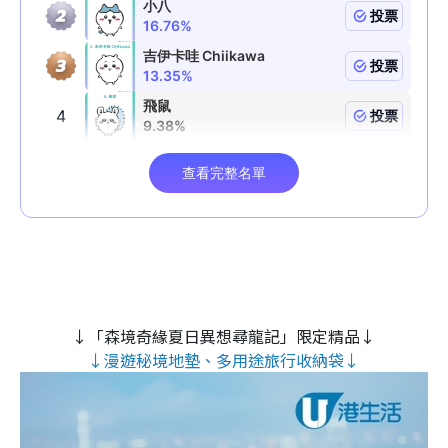
↓「森境奇緣夏日異想尋龍記」限定精品↓
↓漫遊秘境地墊、多用途旅行收納袋↓