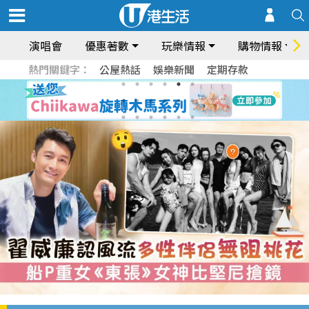
演唱會
優惠著數
玩樂情報
購物情報
熱門關鍵字：
公屋熱話
娛樂新聞
定期存款