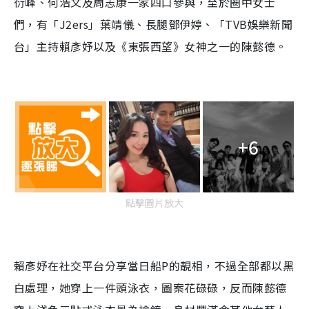
衍峰、何浩文及周志康一家四口參與，至於圈中女士
們，有「J2ers」葉靖儀、長腿鄧伊婷、「TVB娛樂新聞
台」主持賴彥妤以及《東張西望》女神之一的陳懿德。
+6
點擊圖片放大
賴彥妤在社交平台分享當日船P的靚相，不過全部都以黑
白處理，她穿上一件頭泳衣，圖案花碌碌，反而陳懿德