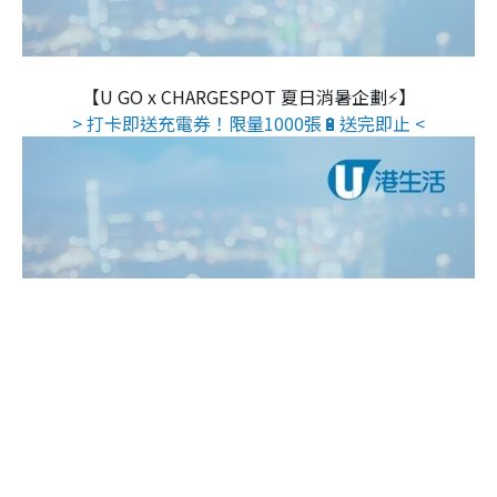
【U GO x CHARGESPOT 夏日消暑企劃⚡】
> 打卡即送充電券！限量1000張🔋送完即止 <