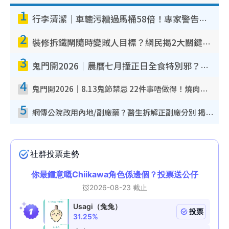
1
行李清潔｜車轆污糟過馬桶58倍！專家警告忌用酒精抹 教1招免污手除菌
2
裝修拆鐵閘隨時變賊人目標？網民揭2大關鍵用途：裝新式等於白裝？附新舊鐵閘分別
3
鬼門開2026｜農曆七月撞正日全食特別邪？專家警告切忌做一事！揭4大禁忌+2招保平安
4
鬼門開2026｜8.13鬼節禁忌 22件事唔做得！燒肉、刺身要少食？半夜勿吹口哨/打呢個電話
5
網傳公院改用內地/副廠藥？醫生拆解正副廠分別 揭4類人換藥隨時出事