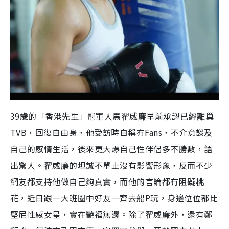
39歲的「香港先生」冠軍人馬翟威廉早前承認已經離巢
TVB，回復自由身，他受訪時自稱冇Fans，不介意談及
自己的感情生活，後來更大爆自己性伴侶多不勝數，語
出驚人。翟威廉的坦誠不單止沒有影響形象，反而不少
網友都支持他做自己夠真實，而他的言論都冇阻礙桃
花，近日跟一大班圈中好友一齊去船P玩，身邊位位都比
堅尼性感女星，實在艷福無邊。除了翟威廉外，還有鄭