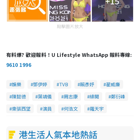
+15
點擊圖片放大
有料爆? 歡迎報料！U Lifestyle WhatsApp 報料專線:
9610 1996
娛樂
鄧伊婷
TVB
賴彥妤
翟威廉
陳懿德
葉靖儀
周志康
緋聞
鄭衍峰
東張西望
演員
何浩文
羅天宇
港生活人氣本地熱話