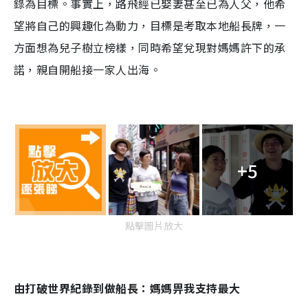
錄為目標。事實上，路飛經已娶妻甚至已為人父，他希
望將自己的興趣化為動力，目標是考取本地船長牌，一
方面想為兒子樹立榜樣，同時希望兌現對媽媽許下的承
諾，親自開船接一家人出海。
+5
點擊圖片放大
由打破世界紀錄到做船長：媽媽畀我支持最大