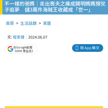
不一樣的爸媽｜走出喪夫之痛成開明媽媽撐兒
子追夢 儲3萬件海賊王收藏成「世一」
首頁
生活話題
家居
文:
程家健
2024.06.07
在Google追蹤
用 App 睇文
《UHK 港生活》