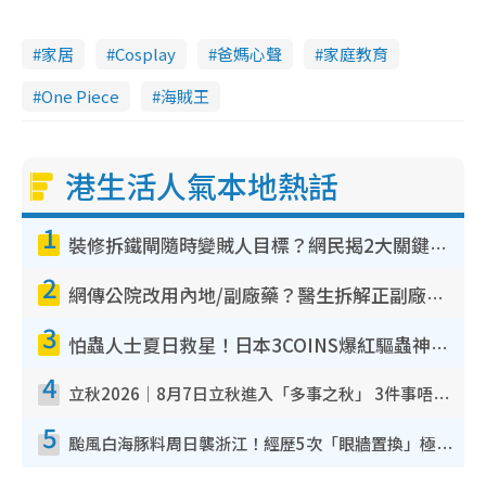
家居
Cosplay
爸媽心聲
家庭教育
One Piece
海賊王
港生活人氣本地熱話
1
裝修拆鐵閘隨時變賊人目標？網民揭2大關鍵用途：裝新式等於白裝？附新舊鐵閘分別
2
網傳公院改用內地/副廠藥？醫生拆解正副廠分別 揭4類人換藥隨時出事
3
怕蟲人士夏日救星！日本3COINS爆紅驅蟲神器$45起 1招「全程免觸碰」輕鬆搞定小強
4
立秋2026｜8月7日立秋進入「多事之秋」 3件事唔做得！專家教6招開運 清枱頭／銀包納氣接好運
5
颱風白海豚料周日襲浙江！經歷5次「眼牆置換」極罕見 成登陸內地最長途颱風