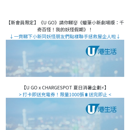
【新會員限定】《U GO》請你睇👹《蠟筆小新劇場版：千
奇百怪！我的妖怪假期》！
↓一齊睇下小新同妖怪朋友們點樣聯手拯救屋企人啦↓
【U GO x CHARGESPOT 夏日消暑企劃⚡】
> 打卡即送充電券！限量1000張🔋送完即止 <