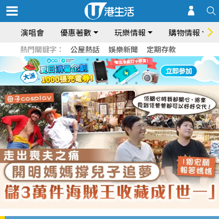
演唱會
優惠著數
玩樂情報
購物情報
熱門關鍵字：
公屋熱話
娛樂新聞
定期存款