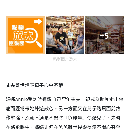
+5
點擊圖片放大
丈夫離世埋下母子心中芥蒂
媽媽Annie受訪時透露自己早年喪夫，親戚為助其走出傷
痛而經常帶她外遊散心，另一方面又在兒子路飛面前故
作堅強，原意不過是不想將「負能量」傳給兒子。未料
在路飛眼中，媽媽非但在爸爸離世後顯得漠不關心甚至