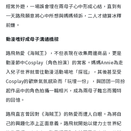
經常外遊，一場誤會埋在兩母子心中形成心結，直到有
一天路飛願意將心中所想與媽媽傾訴，二人才總算冰釋
前嫌。
動漫嗜好成母子溝通橋樑
路飛熱愛《海賊王》，不但表現在收集周邊商品，更是
動漫節中Cosplay（角色扮演）的常客。媽媽Annie為走
入兒子世界就曾往動漫活動場地「探班」，其後甚至受
Cosplay的歡樂氣氛感染而「玩埋一份」，與囝囝一同扮
起作品中的角色拍攝一輯相片，成為兩母子難忘而獨特
的回憶。
路飛直言曾因對《海賊王》的熱愛而遭人白眼。為將自
己的興趣化添上正面意義，路飛就開始以健力士世界紀