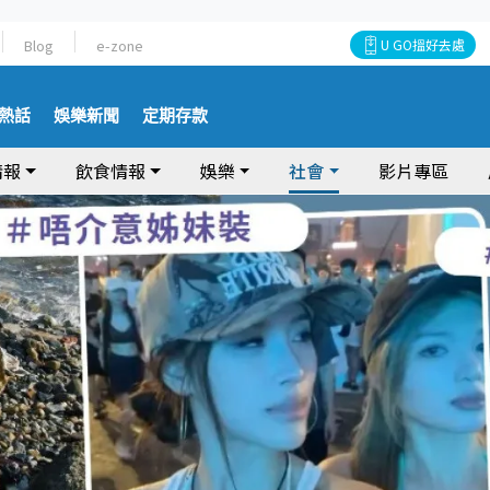
Blog
e-zone
U GO搵好去處
熱話
娛樂新聞
定期存款
情報
飲食情報
娛樂
社會
影片專區