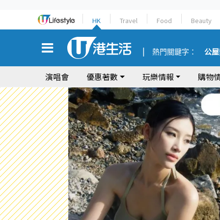
HK
Travel
Food
Beauty
熱門關鍵字：
公屋
演唱會
優惠著數
玩樂情報
購物