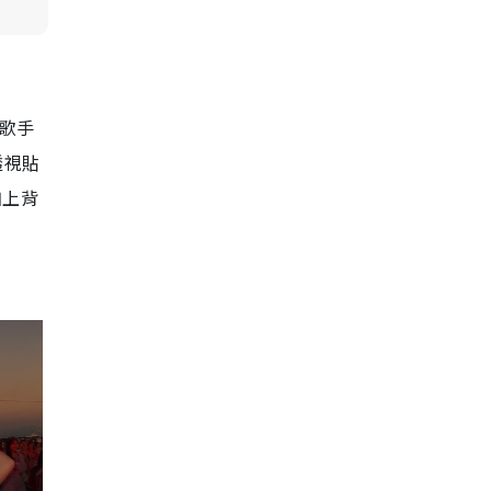
人歌手
透視貼
加上背