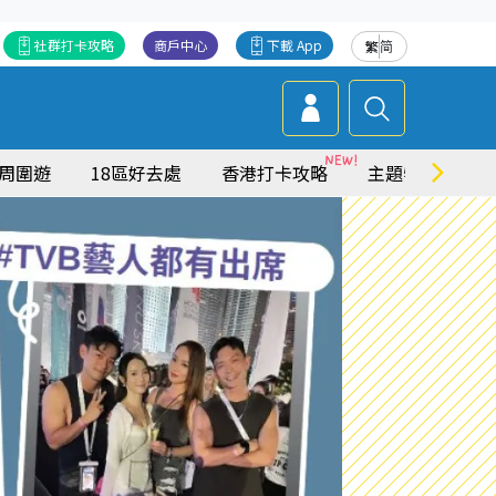
社群打卡攻略
商戶中心
下載 App
繁
简
周圍遊
18區好去處
香港打卡攻略
主題特集