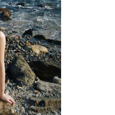
i
m
e