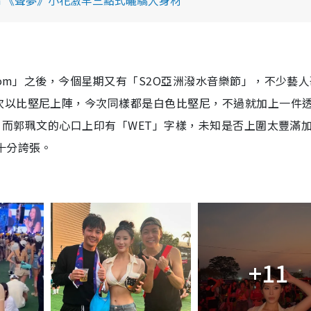
oom」之後，今個星期又有「S2O亞洲潑水音樂節」，不少藝
次以比堅尼上陣，今次同樣都是白色比堅尼，不過就加上一件
人。而郭珮文的心口上印有「WET」字樣，未知是否上圍太豐滿
十分誇張。
+11