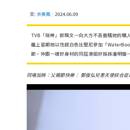
文:
余美鳳
2024.06.09
TVB「咪神」郭珮文一向大方不吝嗇騷她的驕
繼上星期她以性感白色比堅尼參加「WaterB
節，仲跟一樣好身材的同屆港姐好姊妹潘明璇
同場加映：父親節快樂｜ 鄭俊弘兒患天使綜合症