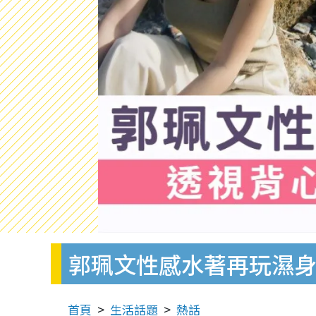
郭珮文性感水著再玩濕身
首頁
生活話題
熱話