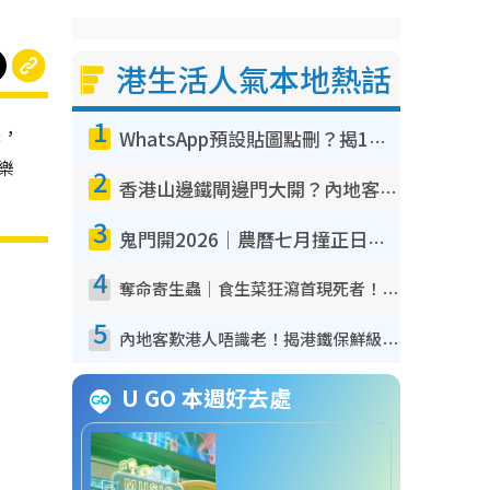
港生活人氣本地熱話
1
裝，
WhatsApp預設貼圖點刪？揭1招「反向操作」還原簡潔介面 附3步實測教學
樂
2
香港山邊鐵閘邊門大開？內地客困惑意義何在！網民神回覆：呢種叫法理性防禦
3
鬼門開2026｜農曆七月撞正日全食特別邪？專家警告切忌做一事！揭4大禁忌+2招保平安
4
奪命寄生蟲｜食生菜狂瀉首現死者！疫潮惡化錄1.8萬宗病例 揭洗菜3大謬誤
5
內地客歎港人唔識老！揭港鐵保鮮級冷氣 港人求放過：咪投訴
U GO 本週好去處