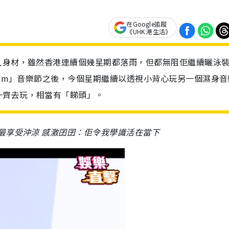
在Google追蹤
《UHK 港生活》
人身材，雖然香港連續個幾星期都落雨，但都無阻佢繼續曬泳
oom」音樂節之後，今個星期繼續以透視小背心玩另一個濕身音
一齊去玩，相當有「睇頭」。
最享受沖涼 感激囝囝：佢令我學識活在當下