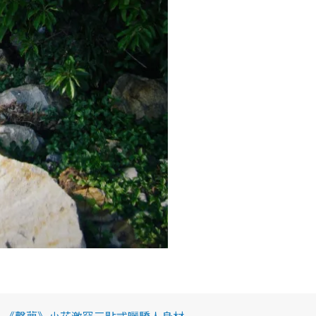
Rain 《聲夢》小花激罕三點式曬驕人身材