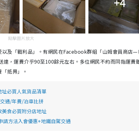
+4
點擊圖片放大
及「戰利品」。有網民在Facebook群組「山姆會員商店—
送達，運費介乎90至100餘元左右。多位網民不約而同指運費
費「抵畀」。
地址必買人氣貨品清單
/交通/年費/泊車比拼
款美食必買附分店地址
會員申請方法入會優惠+地鐵自駕交通