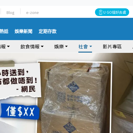
Blog
e-zone
U GO搵好去處
熱話
娛樂新聞
定期存款
情報
飲食情報
娛樂
社會
影片專區