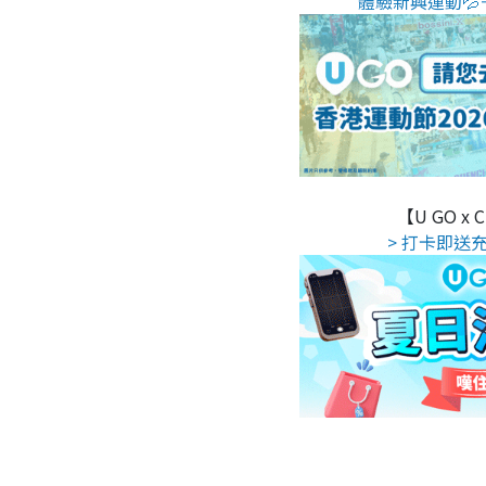
體驗新興運動💦
【U GO x
> 打卡即送充