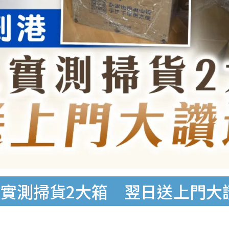
實測掃貨2大箱 翌日送上門大