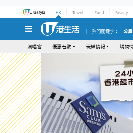
HK
Travel
Food
Beauty
熱門關鍵字：
公屋
演唱會
優惠著數
玩樂情報
購物