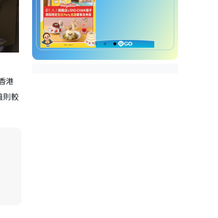
香港
雖則較