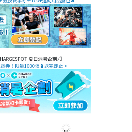
＋競技賽事💪＋100+運動用品攤位🔥
 CHARGESPOT 夏日消暑企劃⚡】
電券！限量1000張🔋送完即止 <