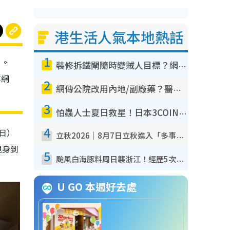
港生活人氣本地熱話
1
」。
裝修拆鐵閘隨時變賊人目標？網民揭2大關鍵用途：裝新式等於白裝？附新舊鐵閘分別
享網
2
網傳公院改用內地/副廠藥？醫生拆解正副廠分別 揭4類人換藥隨時出事
3
怕蟲人士夏日救星！日本3COINS爆紅驅蟲神器$45起 1招「全程免觸碰」輕鬆搞定小強
4
日）
立秋2026｜8月7日立秋進入「多事之秋」 3件事唔做得！專家教6招開運 清枱頭／銀包納氣接好運
親身到
5
颱風白海豚料周日襲浙江！經歷5次「眼牆置換」極罕見 成登陸內地最長途颱風
U GO 本週好去處