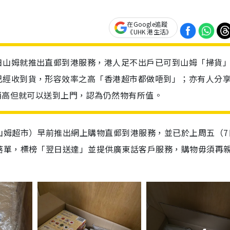
在Google追蹤
《UHK 港生活》
日山姆就推出直郵到港服務，港人足不出戶已可到山姆「掃貨
已經收到貨，形容效率之高「香港超市都做唔到」；亦有人分
格稍高但就可以送到上門，認為仍然物有所值。
山姆超市）早前推出網上購物直郵到港服務，並已於上周五（7
落單，標榜「翌日送達」並提供廣東話客戶服務，購物毋須再