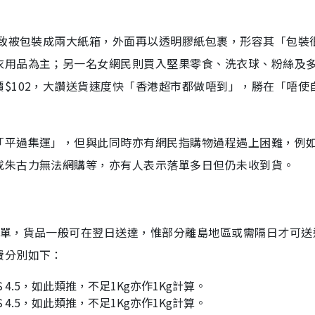
大致被包裝成兩大紙箱，外面再以透明膠紙包裹，形容其「包裝
衣用品為主；另一名女網民則買入堅果零食、洗衣球、粉絲及
$102，大讚送貨速度快「香港超市都做唔到」，勝在「唔使
「平過集運」，但與此同時亦有網民指購物過程遇上困難，例
或朱古力無法網購等，亦有人表示落單多日但仍未收到貨。
落單，貨品一般可在翌日送達，惟部分離島地區或需隔日才可送
費分別如下：
＄4.5，如此類推，不足1Kg亦作1Kg計算。
＄4.5，如此類推，不足1Kg亦作1Kg計算。