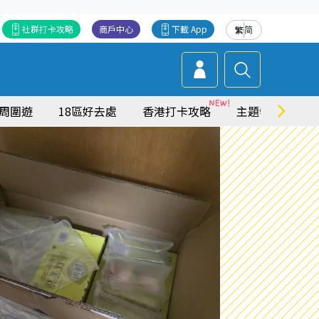
社群打卡攻略
商戶中心
下載 App
繁
简
周圍遊
18區好去處
香港打卡攻略
主題特集