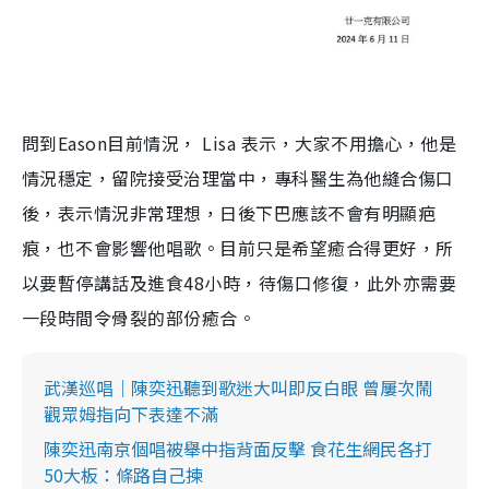
問到Eason目前情況， Lisa 表示，大家不用擔心，他是
情況穩定，留院接受治理當中，專科醫生為他縫合傷口
後，表示情況非常理想，日後下巴應該不會有明顯疤
痕，也不會影響他唱歌。目前只是希望癒合得更好，所
以要暫停講話及進食48小時，待傷口修復，此外亦需要
一段時間令骨裂的部份癒合。
武漢巡唱｜陳奕迅聽到歌迷大叫即反白眼 曾屢次鬧
觀眾姆指向下表達不滿
陳奕迅南京個唱被舉中指背面反擊 食花生網民各打
50大板：條路自己揀