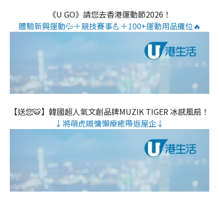
《U GO》請您去香港運動節2026！
體驗新興運動💦＋競技賽事💪＋100+運動用品攤位🔥
【送您🐯】韓國超人氣文創品牌MUZIK TIGER 冰感風扇！
↓將萌虎嘅慵懶療癒帶返屋企↓