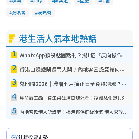
娛樂
網球
陳奕迅
重慶
中暑
演唱會
演唱會
港生活人氣本地熱話
1
WhatsApp預設貼圖點刪？揭1招「反向操作」還原簡潔介面 附3步實測教學
2
香港山邊鐵閘邊門大開？內地客困惑意義何在！網民神回覆：呢種叫法理性防禦
3
鬼門開2026｜農曆七月撞正日全食特別邪？專家警告切忌做一事！揭4大禁忌+2招保平安
4
奪命寄生蟲｜食生菜狂瀉首現死者！疫潮惡化錄1.8萬宗病例 揭洗菜3大謬誤
5
內地客歎港人唔識老！揭港鐵保鮮級冷氣 港人求放過：咪投訴