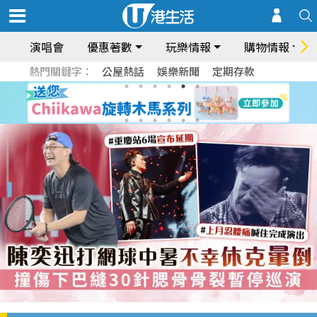
演唱會
優惠著數
玩樂情報
購物情報
熱門關鍵字：
公屋熱話
娛樂新聞
定期存款