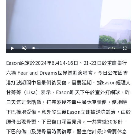
R
-
6:47
L
P
U
F
o
l
n
u
a
a
m
l
e
d
y
u
l
Eason原定於2024年6月14-16日、21-23日於重慶舉行
e
t
s
d
e
c
m
:
r
六場 Fear and Dreams世界巡迴演唱會，今日公布因香
7
e
.
e
a
9
n
6
港打波期間中暑暈倒後受傷，需要延期。據Eason經理人
%
i
甘菁菁（Lisa）表示，Eason昨天下午於室外打網球，昨
n
日天氣非常晧熱，打完波後不幸中暑休克暈倒，倒地時
i
下巴撞地受傷。意外發生後Eason立即被送院診治，由於
n
腮骨出現骨裂、下巴傷口深至見骨，一共需縫30多針。
g
下巴的傷口及腮骨需時間復原，醫生估計最少需要休息
T