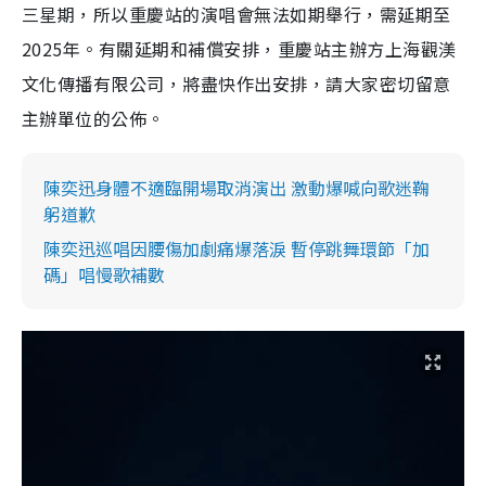
三星期，所以重慶站的演唱會無法如期舉行，需延期至
i
2025年。有關延期和補償安排，重慶站主辦方上海觀渼
m
e
文化傳播有限公司，將盡快作出安排，請大家密切留意
主辦單位的公佈。
陳奕迅身體不適臨開場取消演出 激動爆喊向歌迷鞠
躬道歉
陳奕迅巡唱因腰傷加劇痛爆落淚 暫停跳舞環節「加
碼」唱慢歌補數