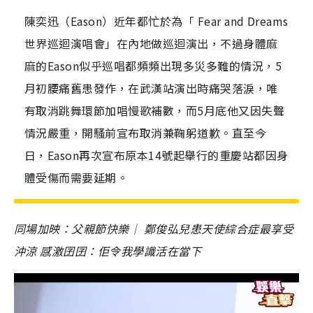
陳奕迅（Eason）近年都忙於為「 Fear and Dreams
世界巡迴演唱會」在內地做巡迴演出，不過身體麻
麻的Eason似乎巡唱都頻頻出現多災多難的情況，5
月初腰痛舊患發作，在武漢站演出時痛哭落淚，唯
有取消跳舞環節加唱慢歌補數，而5月底他又因失聲
情況嚴重，開騷前宣布取消兼鞠躬道歉。直至今
日，Eason再次宣布原本14號起舉行的重慶站都因身
體受傷而需要延期。
同場加映：父親節快樂｜ 鄭俊弘兒患天使綜合症最享受
沖涼 感激囝囝：佢令我學識活在當下