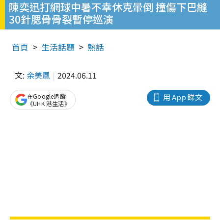
陳奕迅打網球中暑不幸休克暈倒 撞傷下巴縫
30針腮骨骨裂暫停巡演
首頁
生活話題
熱話
文:
余美鳳
2024.06.11
在Google追蹤
用 App 睇文
《UHK 港生活》