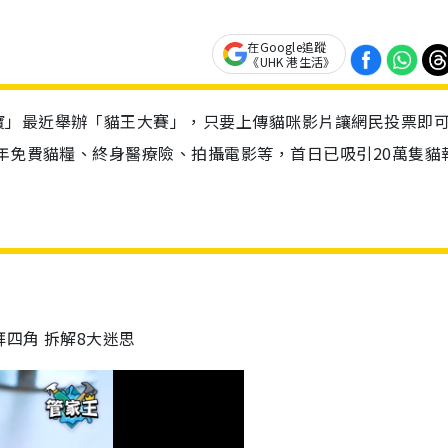
在Google追蹤
《UHK 港生活》
寶」最近舉辦「貓王大賽」，只要上傳貓咪影片讓網民投票即
1年免費貓糧、終身醫療險、拍攝電影等，首日已吸引20萬隻貓
四角 拆解8大迷思