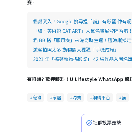
賽。
貓貓突入！Google 搜尋揾「貓」有彩蛋 仲有呢 
「貓．美術館 CAT ART」人氣名畫展登陸香
貓 BB 搭「順風機」來港奇跡生還！遭漁護接
遊客拍照太多 動物園大猩猩「手機成癮」
2021 年「搞笑動物攝影獎」 42 張作品入圍名
有料爆? 歡迎報料！U Lifestyle WhatsApp 
寵物
家居
淘寶
網購平台
貓