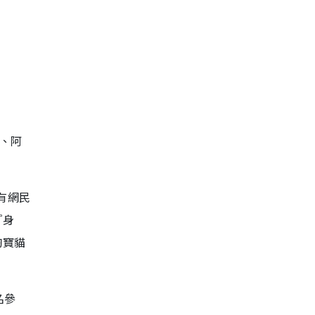
、阿
有網民
『身
淘寶貓
名參