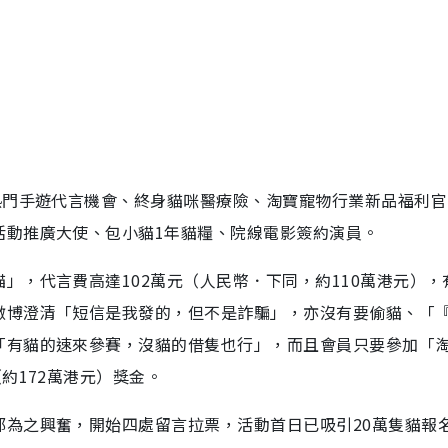
熱門手遊代言機會、終身貓咪醫療險、淘寶寵物行業新品福利官
活動推廣大使、包小貓1年貓糧、院線電影簽約演員。
」，代言費高達102萬元（人民幣．下同，約110萬港元），
微博澄清「短信是我發的，但不是詐騙」，亦沒有要偷貓、「
「有貓的速來參賽，沒貓的借隻也行」，而且會員只要參加「
約172萬港元）獎金。
都為之興奮，開始四處留言拉票，活動首日已吸引20萬隻貓報