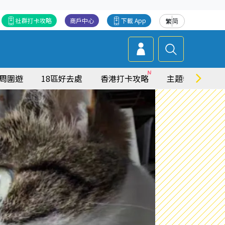
社群打卡攻略
商戶中心
下載 App
繁
简
周圍遊
18區好去處
香港打卡攻略
主題特集