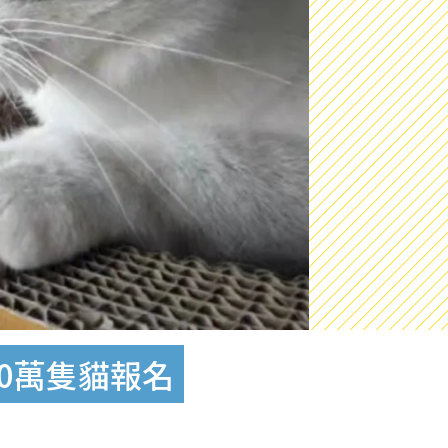
20萬隻貓報名