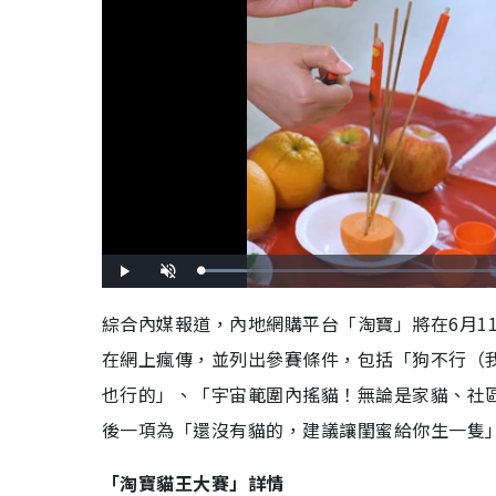
L
P
U
o
l
n
a
a
m
d
y
u
綜合內媒報道，內地網購平台「淘寶」將在6月1
e
t
d
e
:
在網上瘋傳，並列出參賽條件，包括「狗不行（
9
.
8
5
也行的」、「宇宙範圍內搖貓！無論是家貓、社
%
後一項為「還沒有貓的，建議讓閨蜜給你生一隻
「淘寶貓王大賽」詳情