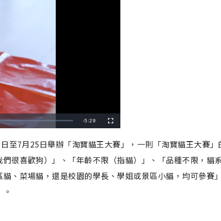
R
-
5:29
F
u
l
e
l
1日至7月25日舉辦「淘寶貓王大賽」，一則「淘寶貓王大賽」
s
c
m
r
我們很喜歡狗）」、「年齡不限（指貓）」、「品種不限，貓
e
e
a
n
區貓、菜場貓，還是校園的學長、學姐或景區小貓，均可參賽
i
」。
n
i