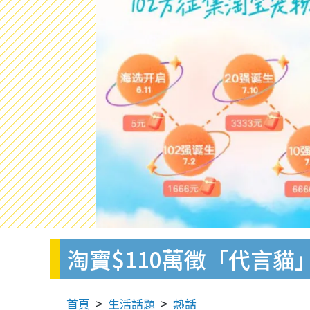
淘寶$110萬徵「代言貓
首頁
生活話題
熱話