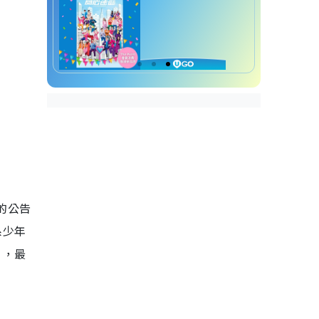
的公告
系少年
」，最