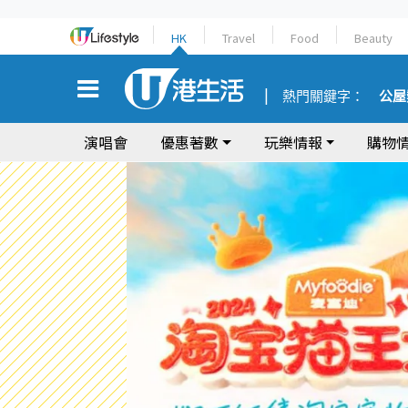
HK
Travel
Food
Beauty
熱門關鍵字：
公屋
演唱會
優惠著數
玩樂情報
購物