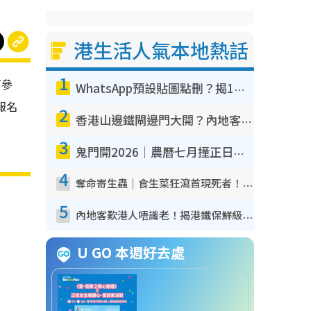
港生活人氣本地熱話
1
可參
WhatsApp預設貼圖點刪？揭1招「反向操作」還原簡潔介面 附3步實測教學
報名
2
香港山邊鐵閘邊門大開？內地客困惑意義何在！網民神回覆：呢種叫法理性防禦
3
鬼門開2026｜農曆七月撞正日全食特別邪？專家警告切忌做一事！揭4大禁忌+2招保平安
4
奪命寄生蟲｜食生菜狂瀉首現死者！疫潮惡化錄1.8萬宗病例 揭洗菜3大謬誤
5
內地客歎港人唔識老！揭港鐵保鮮級冷氣 港人求放過：咪投訴
U GO 本週好去處