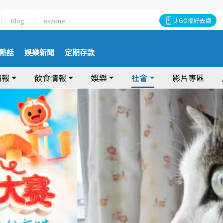
Blog
e-zone
U GO搵好去處
熱話
娛樂新聞
定期存款
情報
飲食情報
娛樂
社會
影片專區