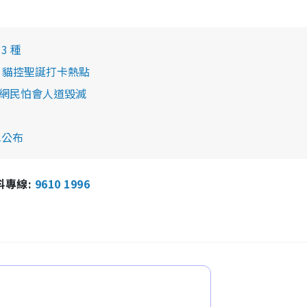
3 種
港！貓控聖誕打卡熱點
走網民怕會人道毀滅
單公布
報料專線:
9610 1996