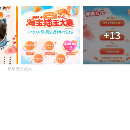
n
g
T
i
+13
m
e
點擊圖片放大