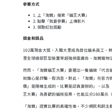
參賽方式
1. 上「淘寶」搜索「貓王大賽」
2. 點擊「我要參賽」上傳影片
3. 領取紅包獎勵
獎金和獎品
102萬現金大獎、入職大里成為首位貓系員工、
里全球總部巨型裝置等超強排面廣告、淘寶寵物
然而，「淘寶貓王大賽」要選出一隻貓做「代言貓
就擔心是詐騙、假消息。對此，「淘寶」在官方
價』是隨機生成的，比賽是認真要辦的」，以及
王大賽」為喜歡的貓咪投票，也能瓜分160萬元（
「淘寶」證實比賽的真確性後，不少網民和飼主