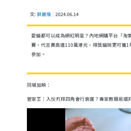
文:
蘇麗儀
2024.06.14
愛貓都可以成為網紅明星？內地網購平台「淘
賽，代言費高達110萬港元，得獎貓咪更可獲
參加。
同場加映：
管家王｜入伙冇拜四角會行衰運？專家教簡易版拜