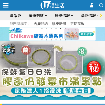
演唱會
優惠著數
玩樂情報
購物情報
熱門關鍵字：
公屋熱話
娛樂新聞
定期存款