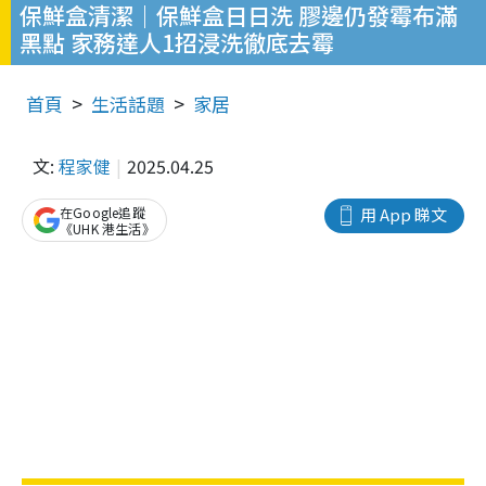
保鮮盒清潔｜保鮮盒日日洗 膠邊仍發霉布滿
黑點 家務達人1招浸洗徹底去霉
首頁
生活話題
家居
文:
程家健
2025.04.25
在Google追蹤
用 App 睇文
《UHK 港生活》