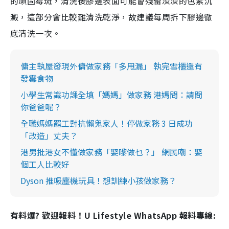
的頑固霉斑，清洗後膠邊表面可能會殘留淡淡的色素沉
澱，這部分會比較難清洗乾淨，故建議每周拆下膠邊徹
底清洗一次。
傭主執屋發現外傭做家務「多甩漏」 執完雪櫃還有
發霉食物
小學生常識功課全填「媽媽」做家務 港媽問：請問
你爸爸呢？
全職媽媽罷工對抗懶鬼家人！停做家務 3 日成功
「改造」丈夫？
港男批港女不懂做家務「娶嚟做乜？」 網民嘲：娶
個工人比較好
Dyson 推吸塵機玩具！想訓練小孩做家務？
有料爆? 歡迎報料！U Lifestyle WhatsApp 報料專線: