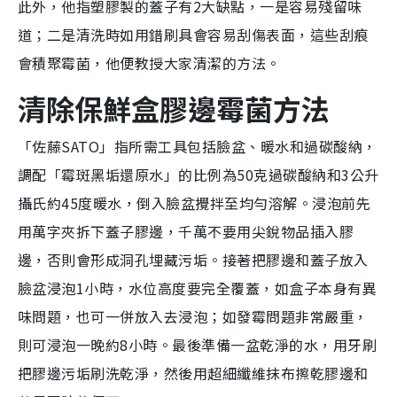
此外，他指塑膠製的蓋子有2大缺點，一是容易殘留味
道；二是清洗時如用錯刷具會容易刮傷表面，這些刮痕
會積聚霉菌，他便教授大家清潔的方法。
清除保鮮盒膠邊霉菌方法
「佐藤SATO」指所需工具包括臉盆、暖水和過碳酸納，
調配「霉斑黑垢還原水」的比例為50克過碳酸納和3公升
攝氏約45度暖水，倒入臉盆攪拌至均勻溶解。浸泡前先
用萬字夾拆下蓋子膠邊，千萬不要用尖銳物品插入膠
邊，否則會形成洞孔埋藏污垢。接著把膠邊和蓋子放入
臉盆浸泡1小時，水位高度要完全覆蓋，如盒子本身有異
味問題，也可一併放入去浸泡；如發霉問題非常嚴重，
則可浸泡一晚約8小時。最後準備一盆乾淨的水，用牙刷
把膠邊污垢刷洗乾淨，然後用超細纖維抹布擦乾膠邊和