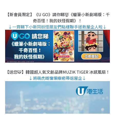
【新會員限定】《U GO》請你睇👹《蠟筆小新劇場版：千
奇百怪！我的妖怪假期》！
↓一齊睇下小新同妖怪朋友們點樣聯手拯救屋企人啦↓
【送您🐯】韓國超人氣文創品牌MUZIK TIGER 冰感風扇！
↓將萌虎嘅慵懶療癒帶返屋企↓