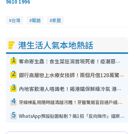
9610 1996
台灣
霉菌
家居
港生活人氣本地熱話
1
奪命寄生蟲｜食生菜狂瀉首現死者！疫潮惡化錄1.8萬宗病例 揭洗菜3大謬誤
2
銀行高層戀上水療女技師！兩個月借128萬驚覺「沉船」沉落火海 揭背後疑似邪教操控賣淫
3
內地客歎港人唔識老！揭港鐵保鮮級冷氣 港人求放過：咪投訴
4
牙線棒亂用隨時越清越污糟！牙醫驚揭盲目過戶細菌恐致蛀牙：呢種先係日常真保養
5
WhatsApp預設貼圖點刪？揭1招「反向操作」還原簡潔介面 附3步實測教學