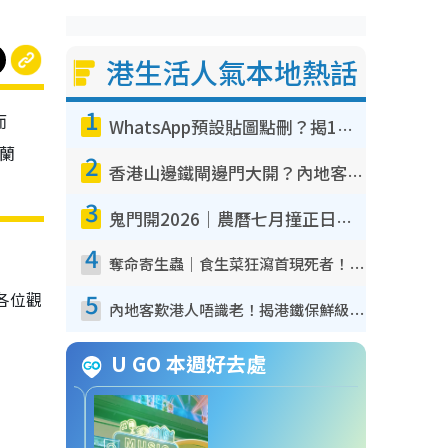
港生活人氣本地熱話
1
而
WhatsApp預設貼圖點刪？揭1招「反向操作」還原簡潔介面 附3步實測教學
格蘭
2
香港山邊鐵閘邊門大開？內地客困惑意義何在！網民神回覆：呢種叫法理性防禦
3
鬼門開2026｜農曆七月撞正日全食特別邪？專家警告切忌做一事！揭4大禁忌+2招保平安
4
奪命寄生蟲｜食生菜狂瀉首現死者！疫潮惡化錄1.8萬宗病例 揭洗菜3大謬誤
5
各位觀
內地客歎港人唔識老！揭港鐵保鮮級冷氣 港人求放過：咪投訴
U GO 本週好去處