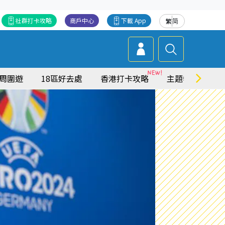
社群打卡攻略
商戶中心
下載 App
繁
简
周圍遊
18區好去處
香港打卡攻略
主題特集