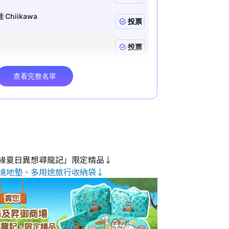
緣夏日異想尋龍記」限定精品↓
境地墊、多用途旅行收納袋↓