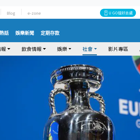
Blog
e-zone
U GO搵好去處
熱話
娛樂新聞
定期存款
情報
飲食情報
娛樂
社會
影片專區