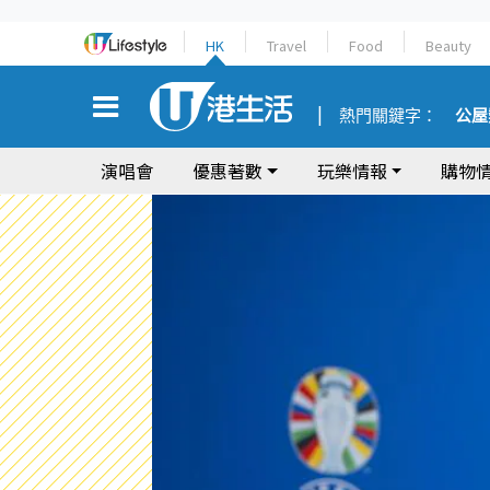
HK
Travel
Food
Beauty
熱門關鍵字：
公屋
演唱會
優惠著數
玩樂情報
購物