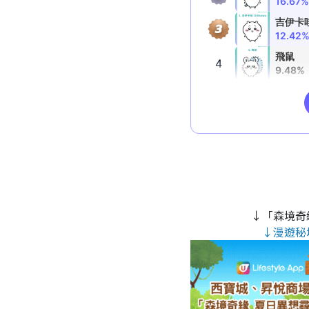
↓「森境奇
↓漫遊秘