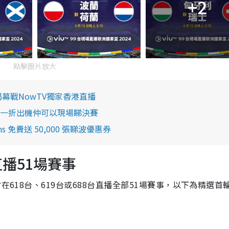
+2
點擊圖片放大
幕戰NowTV獨家香港直播
家推出！一折出機仲可以現場睇決賽
ens 免費送 50,000 張睇波優惠券
直播51場賽事
在618台、619台或688台直播全部51場賽事，以下為精選首