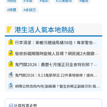
結婚
冰島
電影
文娛藝術
離婚
媒體
卓韻芝
港生活人氣本地熱話
1
行李清潔｜車轆污糟過馬桶58倍！專家警告忌用酒精抹 教1招免污手除菌
2
裝修拆鐵閘隨時變賊人目標？網民揭2大關鍵用途：裝新式等於白裝？附新舊鐵閘分別
3
鬼門開2026｜農曆七月撞正日全食特別邪？專家警告切忌做一事！揭4大禁忌+2招保平安
4
鬼門開2026｜8.13鬼節禁忌 22件事唔做得！燒肉、刺身要少食？半夜勿吹口哨/打呢個電話
5
網傳公院改用內地/副廠藥？醫生拆解正副廠分別 揭4類人換藥隨時出事