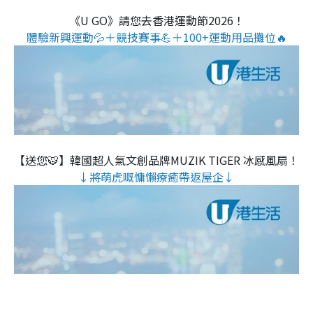
《U GO》請您去香港運動節2026！
體驗新興運動💦＋競技賽事💪＋100+運動用品攤位🔥
【送您🐯】韓國超人氣文創品牌MUZIK TIGER 冰感風扇！
↓將萌虎嘅慵懶療癒帶返屋企↓