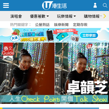
演唱會
優惠著數
玩樂情報
購物情報
熱門關鍵字：
公屋熱話
娛樂新聞
定期存款