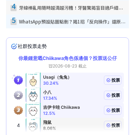
4
牙線棒亂用隨時越清越污糟！牙醫驚揭盲目過戶細菌恐致蛀牙：呢種先係日常真保養
5
WhatsApp預設貼圖點刪？揭1招「反向操作」還原簡潔介面 附3步實測教學