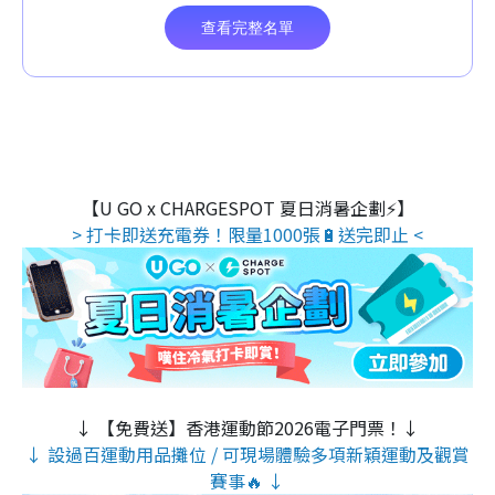
【U GO x CHARGESPOT 夏日消暑企劃⚡】
> 打卡即送充電券！限量1000張🔋送完即止 <
↓ 【免費送】香港運動節2026電子門票！↓
↓ 設過百運動用品攤位 / 可現場體驗多項新穎運動及觀賞
賽事🔥 ↓