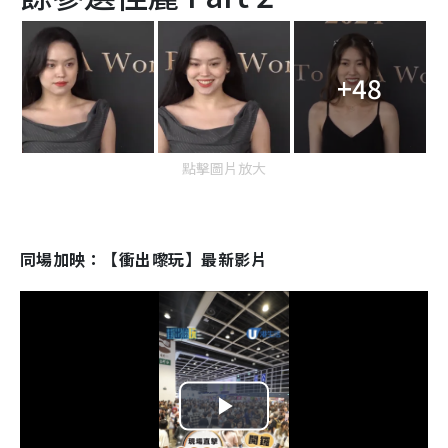
+48
點擊圖片放大
同場加映：【衝出嚟玩】最新影片
P