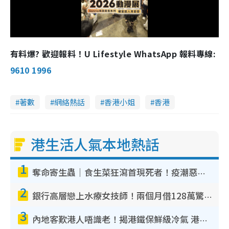
l
a
有料爆? 歡迎報料！U Lifestyle WhatsApp 報料專線:
y
9610 1996
V
著數
網絡熱話
香港小姐
香港
i
d
港生活人氣本地熱話
e
1
o
奪命寄生蟲｜食生菜狂瀉首現死者！疫潮惡化錄1.8萬宗病例 揭洗菜3大謬誤
2
銀行高層戀上水療女技師！兩個月借128萬驚覺「沉船」沉落火海 揭背後疑似邪教操控賣淫
3
內地客歎港人唔識老！揭港鐵保鮮級冷氣 港人求放過：咪投訴