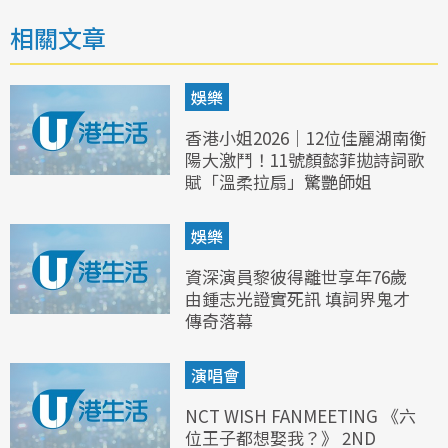
相關文章
娛樂
香港小姐2026｜12位佳麗湖南衡
陽大激鬥！11號顏懿菲拋詩詞歌
賦「溫柔拉扇」驚艷師姐
娛樂
資深演員黎彼得離世享年76歲
由鍾志光證實死訊 填詞界鬼才
傳奇落幕
演唱會
NCT WISH FANMEETING 《六
位王子都想娶我？》 2ND