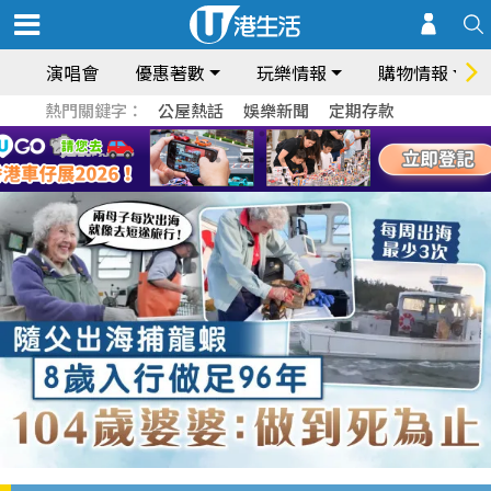
演唱會
優惠著數
玩樂情報
購物情報
熱門關鍵字：
公屋熱話
娛樂新聞
定期存款