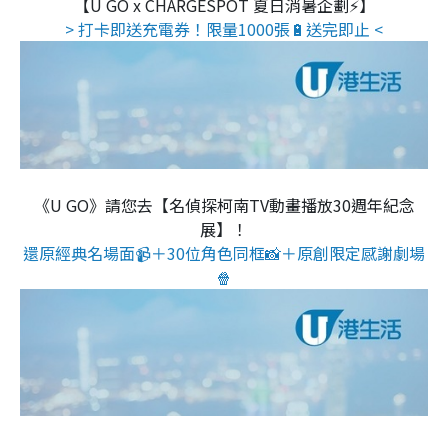
【U GO x CHARGESPOT 夏日消暑企劃⚡】
> 打卡即送充電券！限量1000張🔋送完即止 <
《U GO》請您去【名偵探柯南TV動畫播放30週年紀念
展】！
還原經典名場面📹＋30位角色同框📸＋原創限定感謝劇場
🍿