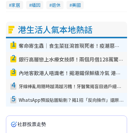
家居
緬因
退休
美國
港生活人氣本地熱話
1
奪命寄生蟲｜食生菜狂瀉首現死者！疫潮惡化錄1.8萬宗病例 揭洗菜3大謬誤
2
銀行高層戀上水療女技師！兩個月借128萬驚覺「沉船」沉落火海 揭背後疑似邪教操控賣淫
3
內地客歎港人唔識老！揭港鐵保鮮級冷氣 港人求放過：咪投訴
4
牙線棒亂用隨時越清越污糟！牙醫驚揭盲目過戶細菌恐致蛀牙：呢種先係日常真保養
5
WhatsApp預設貼圖點刪？揭1招「反向操作」還原簡潔介面 附3步實測教學