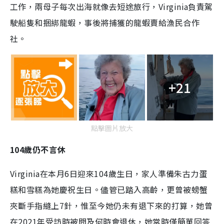
工作，兩母子每次出海就像去短途旅行，Virginia負責駕
e
駛船隻和捆綁龍蝦，事後將捕獲的龍蝦賣給漁民合作
社。
+21
點擊圖片放大
104歲仍不言休
Virginia在本月6日迎來104歲生日，家人準備朱古力蛋
糕和雪糕為她慶祝生日。儘管已踏入高齡，更曾被螃蟹
夾斷手指縫上7針，惟至今她仍未有退下來的打算，她曾
在2021年受訪時被問及何時會退休，她當時僅簡單回答