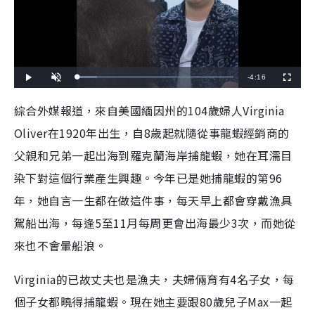
R
-
4:16
L
P
U
F
o
l
n
u
a
a
m
l
e
d
y
u
l
綜合外媒報道，來自美國緬因州的104歲婦人Virginia
e
t
s
d
e
c
m
:
r
Oliver在1920年出生，自8歲起就隨從事龍蝦經銷商的
1
e
2
e
a
.
n
6
父親和兄弟一起出海到羅克蘭海岸捕龍蝦，她在耳濡目
6
i
%
染下對這個行業產生興趣。今年已是她捕龍蝦的第96
n
年，她自言一生都在做這件事，每天早上都會穿戴漁具
i
駕船出海，每逢5至11月每周更會出海最少3次，而她從
n
來也不會暈船浪。
g
T
Virginia的已故丈夫也是漁夫，夫婦倆育有4名子女，每
i
個子女都曉得捕龍蝦。現在她主要跟80歲兒子Max一起
m