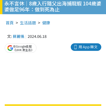
永不言休｜8歲入行隨父出海捕龍蝦 104歲婆
婆做足96年：做到死為止
首頁
生活話題
健康
文:
蘇麗儀
2024.06.18
在Google追蹤
用 App 睇文
《UHK 港生活》