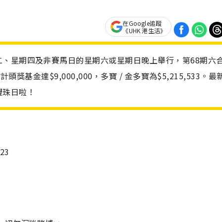
在Google追蹤
《UHK 港生活》
、星期四及非賽馬日的星期六或星期日晚上舉行，第68期六
獎基金達$9,000,000，多寶 / 金多寶為$5,215,533。最
攪珠日啦！
23