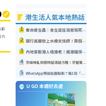
港生活人氣本地熱話
1
合彩
奪命寄生蟲｜食生菜狂瀉首現死者！疫潮惡化錄1.8萬宗病例 揭洗菜3大謬誤
新六
2
銀行高層戀上水療女技師！兩個月借128萬驚覺「沉船」沉落火海 揭背後疑似邪教操控賣淫
3
內地客歎港人唔識老！揭港鐵保鮮級冷氣 港人求放過：咪投訴
4
牙線棒亂用隨時越清越污糟！牙醫驚揭盲目過戶細菌恐致蛀牙：呢種先係日常真保養
5
WhatsApp預設貼圖點刪？揭1招「反向操作」還原簡潔介面 附3步實測教學
U GO 本週好去處