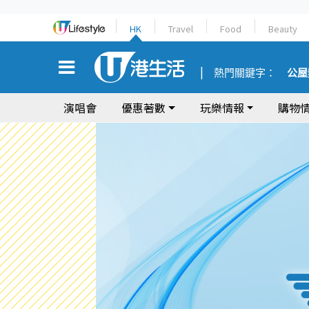
HK
Travel
Food
Beauty
熱門關鍵字：
公屋
演唱會
優惠著數
玩樂情報
購物