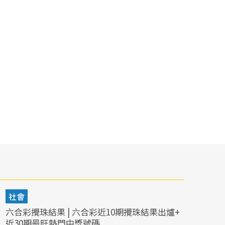
社會
六合彩攪珠結果 | 六合彩近10期攪珠結果出爐+
近30期最旺熱門中獎號碼