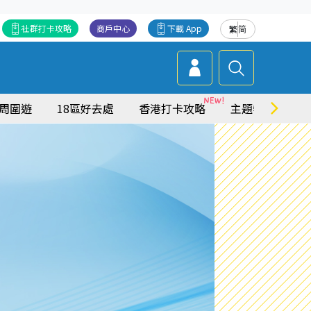
社群打卡攻略
商戶中心
下載 App
繁
简
周圍遊
18區好去處
香港打卡攻略
主題特集