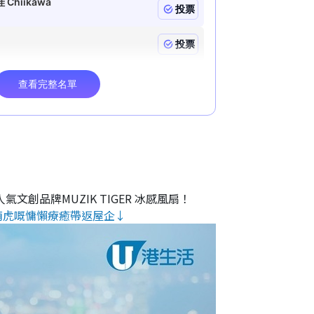
氣文創品牌MUZIK TIGER 冰感風扇！
萌虎嘅慵懶療癒帶返屋企↓