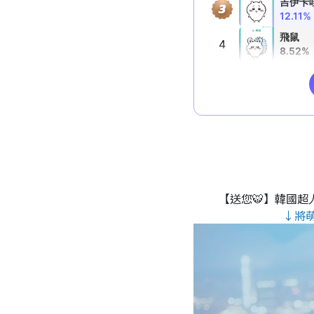
【送您🐯】韓國超人
↓將