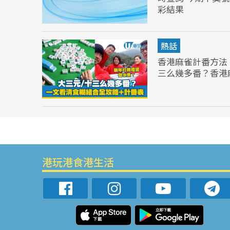
彩結果
熱話
香港麻雀計番方法
三么幾多番？香港
港玩港食港生活