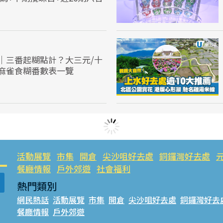
｜三番起糊點計？大三元/十
麻雀食糊番數表一覽
活動展覽
市集
開倉
尖沙咀好去處
銅鑼灣好去處
餐廳情報
戶外郊遊
社會福利
熱門類別
網民熱話
活動展覽
市集
開倉
尖沙咀好去處
銅鑼灣好去
餐廳情報
戶外郊遊