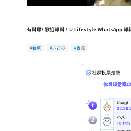
a
l
w
有料爆? 歡迎報料！U Lifestyle WhatsApp 
i
n
著數
六合彩
香港
d
o
w
.