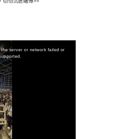
，切勿沉迷賭博>>
the server or network failed or
supported.