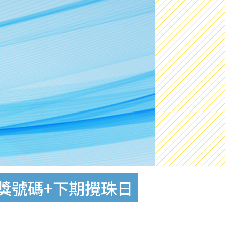
獎號碼+下期攪珠日