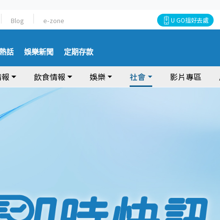
Blog
e-zone
U GO搵好去處
熱話
娛樂新聞
定期存款
情報
飲食情報
娛樂
社會
影片專區