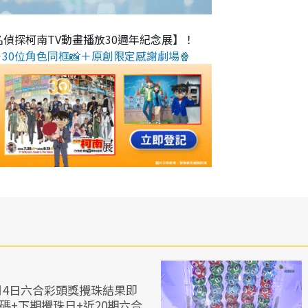
名偵探柯南TV動畫播放30週年紀念展】！
30位角色同框📸＋原創限定感謝劇場🍿
月4日六合彩頭獎攪珠結果即
碼+下期攪珠日+近20期六合