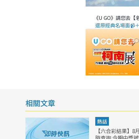
《U GO》請您去【
還原經典名場面📹＋
相關文章
熱話
【六合彩結果】8
時查詢 今期中獎號