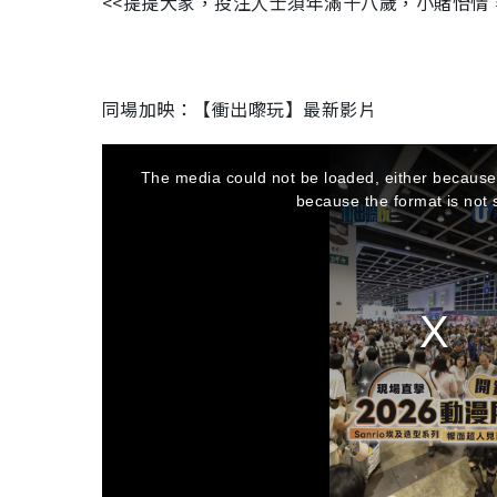
<<提提大家，投注人士須年滿十八歲，小賭怡情
同場加映：【衝出嚟玩】最新影片
T
The media could not be loaded, either because 
h
because the format is not 
i
s
i
s
a
m
o
d