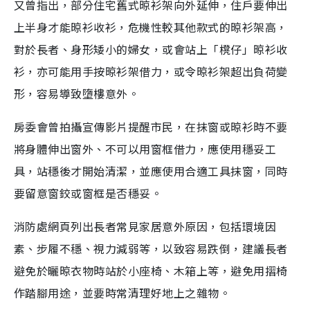
又曾指出，部分住宅舊式晾衫架向外延伸，住戶要伸出
上半身才能晾衫收衫，危機性較其他款式的晾衫架高，
對於長者、身形矮小的婦女，或會站上「櫈仔」晾衫收
衫，亦可能用手按晾衫架借力，或令晾衫架超出負荷變
形，容易導致墮樓意外。
房委會曾拍攝宣傳影片提醒市民，在抹窗或晾衫時不要
將身體伸出窗外、不可以用窗框借力，應使用穩妥工
具，站穩後才開始清潔，並應使用合適工具抹窗，同時
要留意窗鉸或窗框是否穩妥。
消防處網頁列出長者常見家居意外原因，包括環境因
素、步履不穩、視力減弱等，以致容易跌倒，建議長者
避免於曬晾衣物時站於小座椅、木箱上等，避免用摺椅
作踏腳用途，並要時常清理好地上之雜物。