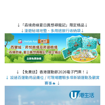
↓「森境奇緣夏日異想尋龍記」限定精品↓
↓漫遊秘境地墊、多用途旅行收納袋↓
↓ 【免費送】香港運動節2026電子門票！↓
↓ 設過百運動用品攤位 / 可現場體驗多項新穎運動及觀賞
賽事🔥 ↓