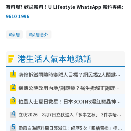
有料爆? 歡迎報料！U Lifestyle WhatsApp 報料專線:
9610 1996
家居
家居意外
港生活人氣本地熱話
1
裝修拆鐵閘隨時變賊人目標？網民揭2大關鍵用途：裝新式等於白裝？附新舊鐵閘分別
2
網傳公院改用內地/副廠藥？醫生拆解正副廠分別 揭4類人換藥隨時出事
3
怕蟲人士夏日救星！日本3COINS爆紅驅蟲神器$45起 1招「全程免觸碰」輕鬆搞定小強
4
立秋2026｜8月7日立秋進入「多事之秋」 3件事唔做得！專家教6招開運 清枱頭／銀包納氣接好運
5
颱風白海豚料周日襲浙江！經歷5次「眼牆置換」極罕見 成登陸內地最長途颱風