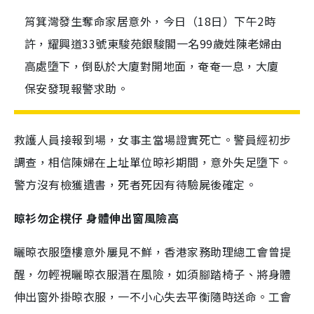
筲箕灣發生奪命家居意外，今日（18日）下午2時
許，耀興道33號東駿苑銀駿閣一名99歲姓陳老婦由
高處墮下，倒臥於大廈對開地面，奄奄一息，大廈
保安發現報警求助。
救護人員接報到場，女事主當場證實死亡。警員經初步
調查，相信陳婦在上址單位晾衫期間，意外失足墮下。
警方沒有檢獲遺書，死者死因有待驗屍後確定。
晾衫勿企櫈仔 身體伸出窗風險高
曬晾衣服墮樓意外屢見不鮮，香港家務助理總工會曾提
醒，勿輕視曬晾衣服潛在風險，如須腳踏椅子、將身體
伸出窗外掛晾衣服，一不小心失去平衡隨時送命。工會