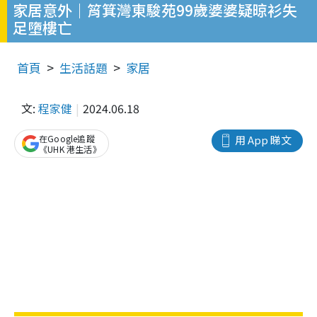
家居意外｜筲箕灣東駿苑99歲婆婆疑晾衫失
足墮樓亡
首頁
生活話題
家居
文:
程家健
2024.06.18
在Google追蹤
用 App 睇文
《UHK 港生活》