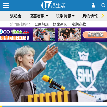
演唱會
優惠著數
玩樂情報
購物情報
熱門關鍵字：
公屋熱話
娛樂新聞
定期存款