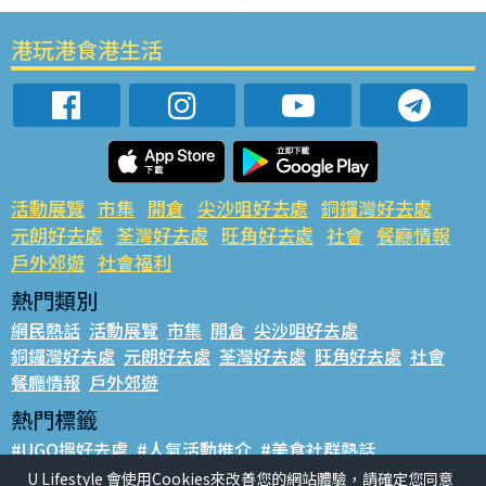
港玩港食港生活
活動展覽
市集
開倉
尖沙咀好去處
銅鑼灣好去處
元朗好去處
荃灣好去處
旺角好去處
社會
餐廳情報
戶外郊遊
社會福利
熱門類別
網民熱話
活動展覽
市集
開倉
尖沙咀好去處
銅鑼灣好去處
元朗好去處
荃灣好去處
旺角好去處
社會
餐廳情報
戶外郊遊
熱門標籤
#UGO搵好去處
#人氣活動推介
#美食社群熱話
#親子玩樂好去處
#ULifestyle應用程式
#限時搶
U Lifestyle 會使用Cookies來改善您的網站體驗，請確定您同意