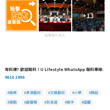
+13
點擊圖片放大
有料爆? 歡迎報料！U Lifestyle WhatsApp 報料專線:
9610 1996
娛樂
表演藝術
文娛藝術
小學
舞蹈
運動
霹靂舞
狄易達
歌手
國慶