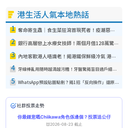
港生活人氣本地熱話
1
奪命寄生蟲｜食生菜狂瀉首現死者！疫潮惡化錄1.8萬宗病例 揭洗菜3大謬誤
2
銀行高層戀上水療女技師！兩個月借128萬驚覺「沉船」沉落火海 揭背後疑似邪教操控賣淫
3
內地客歎港人唔識老！揭港鐵保鮮級冷氣 港人求放過：咪投訴
4
牙線棒亂用隨時越清越污糟！牙醫驚揭盲目過戶細菌恐致蛀牙：呢種先係日常真保養
5
WhatsApp預設貼圖點刪？揭1招「反向操作」還原簡潔介面 附3步實測教學