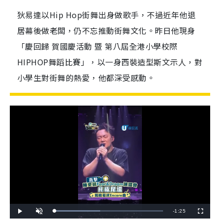
狄易達以Hip Hop街舞出身做歌手，不過近年他退
居幕後做老闆，仍不忘推動街舞文化。昨日他現身
「慶回歸 賀國慶活動 暨 第八屆全港小學校際
HIPHOP舞蹈比賽」，以一身西裝造型斯文示人，對
小學生對街舞的熱愛，他都深受感動。
R
-
1:25
L
P
U
F
o
l
n
u