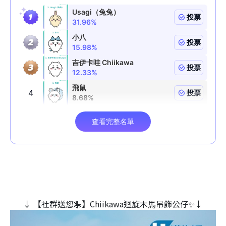
↓ 【社群送您🎠】Chiikawa迴旋木⾺吊飾公仔✨↓