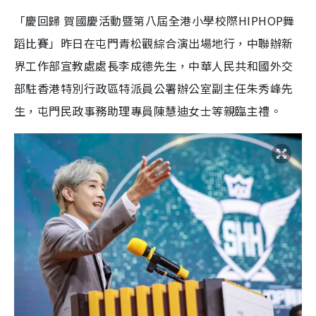
a
a
m
l
e
d
y
u
l
「慶回歸 賀國慶活動暨第八屆全港小學校際HIPHOP舞
e
t
s
d
e
c
m
:
r
蹈比賽」昨日在屯門青松觀綜合演出場地行，中聯辦新
4
e
2
e
a
.
n
3
界工作部宣教處處長李成德先生，中華人民共和國外交
5
i
%
部駐香港特別行政區特派員公署辦公室副主任朱秀峰先
n
生，屯門民政事務助理專員陳慧迪女士等親臨主禮。
i
n
g
T
i
m
e