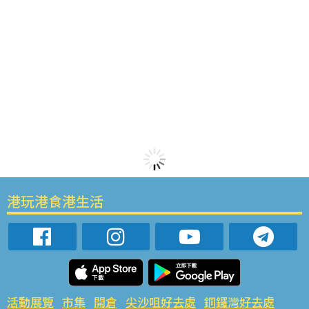
港玩港食港生活
活動展覽
市集
開倉
尖沙咀好去處
銅鑼灣好去處