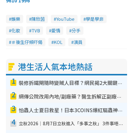
9610 1996
娛樂
陳欣茵
YouTube
學是學非
化妝
TVB
愛情
分手
＃後生仔傾吓偈
KOL
演員
港生活人氣本地熱話
1
裝修拆鐵閘隨時變賊人目標？網民揭2大關鍵用途：裝新式等於白裝？附新舊鐵閘分別
2
網傳公院改用內地/副廠藥？醫生拆解正副廠分別 揭4類人換藥隨時出事
3
怕蟲人士夏日救星！日本3COINS爆紅驅蟲神器$45起 1招「全程免觸碰」輕鬆搞定小強
4
立秋2026｜8月7日立秋進入「多事之秋」 3件事唔做得！專家教6招開運 清枱頭／銀包納氣接好運