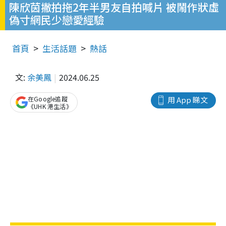
陳欣茵撇拍拖2年半男友自拍喊片 被鬧作狀虛
偽寸網民少戀愛經驗
首頁
生活話題
熱話
文:
余美鳳
2024.06.25
在Google追蹤
用 App 睇文
《UHK 港生活》