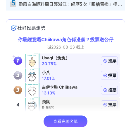
5
颱風白海豚料周日襲浙江！經歷5次「眼牆置換」極罕見 成登陸內地最長途颱風