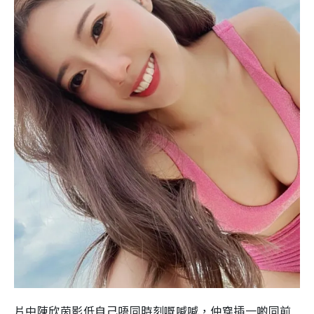
片中陳欣茵影低自己唔同時刻嘅喊喊，仲穿插一啲同前