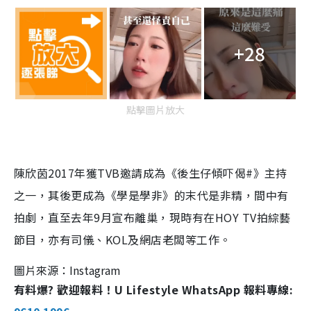
+28
點擊圖片放大
陳欣茵2017年獲TVB邀請成為《後生仔傾吓偈#》主持
之一，其後更成為《學是學非》的末代是非精，間中有
拍劇，直至去年9月宣布離巢，現時有在HOY TV拍綜藝
節目，亦有司儀、KOL及網店老闆等工作。
圖片來源：Instagram
有料爆? 歡迎報料！U Lifestyle WhatsApp 報料專線: