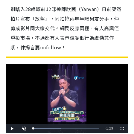
剛踏入28歲嘅前J2咪神陳欣茵（Yanyan）日前突然
拍片宣布「放盤」，同拍拖兩年半嘅男友分手，仲
剪成影片同大家交代。網民反應兩極，有人高興佢
重投市場，不過都有人表示佢呢個行為虛偽兼作
狀，仲揚言要unfollow！
R
-
1:25
L
P
U
F
o
l
n
u