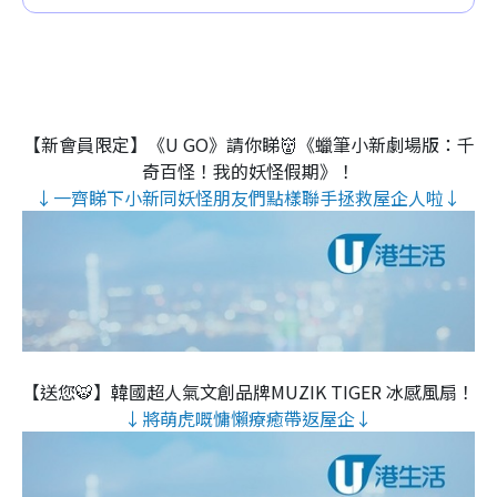
【新會員限定】《U GO》請你睇👹《蠟筆小新劇場版：千
奇百怪！我的妖怪假期》！
↓一齊睇下小新同妖怪朋友們點樣聯手拯救屋企人啦↓
【送您🐯】韓國超人氣文創品牌MUZIK TIGER 冰感風扇！
↓將萌虎嘅慵懶療癒帶返屋企↓