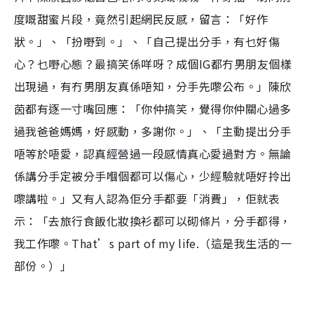
度嘅甜蜜片段，竟然引起網民反感，留言：「好作
狀。」、「扮嘢到。」、「自己提出分手，有乜好傷
心？乜嘢心態？最搞笑係咩呀？成個IG都冇男朋友個樣
出現過，有冇男朋友真係唔知，分手先嚟公布。」陳欣
茵都有逐一寸嘴回應：「你仲搞笑，覺得你仲關心過多
過我爸爸媽媽，好感動，多謝你。」、「主動提出分手
唔等於唔愛，認真經營過一段感情真心愛過對方。無論
係講分手定被分手嗰個都可以傷心，少經驗就唔好拎出
嚟講啦。」又有人認為佢分手都要「消費」，佢就表
示：「去旅行食飯化妝換衫都可以砌條片，分手都得，
我工作嚟。That’s part of my life.（這是我生活的一
部份。）」