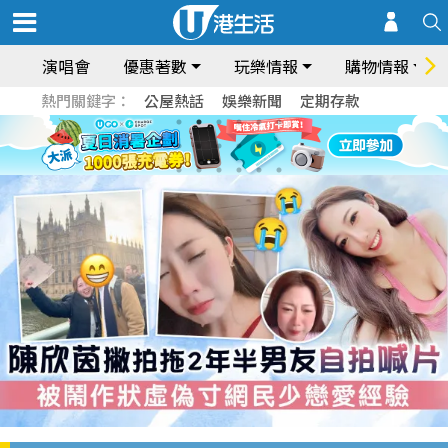
演唱會
優惠著數
玩樂情報
購物情報
熱門關鍵字：
公屋熱話
娛樂新聞
定期存款