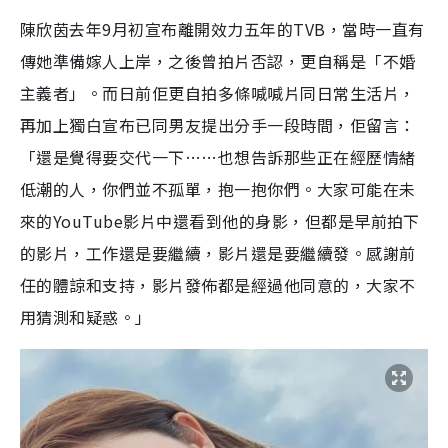
a
a
m
l
e
d
y
u
l
陳欣茵去年9月初宣布離開效力五年的TVB，當時一直有
e
t
s
d
e
c
m
:
r
傳她準備嫁人上岸，之後曾拍片否認，更自稱是「不婚
4
e
2
e
a
.
n
3
主義者」。而日前佢更自拍多條喊喊片同日常生活片，
5
i
%
再加上獨白宣布已同男友提出分手一段時間，佢留言：
n
「還是覺得要交代一下……也想告訴那些正在經歷情緒
i
低潮的人，你們並不孤單，抱一抱你們。大家可能在未
n
來的YouTube影片中還看到他的身影，但都是早前拍下
g
的影片，工作還是要繼續，影片還是要繼續發。感謝前
T
任的體諒和支持，影片發佈都是經過他同意的，大家不
i
用猜測和疑惑。」
m
e