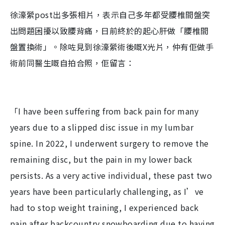
a
a
m
l
e
d
y
u
l
徐濠縈post出多張相片，表示自己多年都受腰椎間盤突
e
t
s
d
e
c
m
:
r
出問題困擾以致腰背痛，日前終於的起心肝做「腰椎間
4
e
2
e
a
.
n
3
盤置換術」。除咗見到徐濠縈術後嘅X光片，仲有佢做手
5
i
%
術前同醫生嘅自拍合照，佢留言：
n
i
n
「I have been suffering from back pain for many
g
years due to a slipped disc issue in my lumbar
T
spine. In 2022, I underwent surgery to remove the
i
remaining disc, but the pain in my lower back
m
e
persists. As a very active individual, these past two
years have been particularly challenging, as I’ve
had to stop weight training, I experienced back
pain after backcountry snowboarding due to having