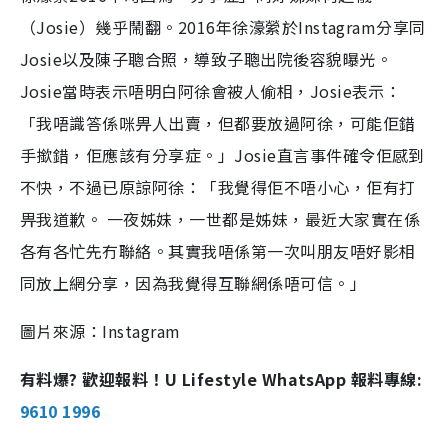
（Josie）幾乎鬧翻。2016年徐濠縈於Instagram分享同
Josie以及陳子聰合照，導致子聰出院後容貌曝光。
Josie當時表示唔明白阿徐會被人偷相，Josie表示：
「我唔識答係咪畀人出賣，但都要放過阿徐，可能佢錯
手撳錯，佢應該有分享症。」Josie直言事件確令佢感到
不快，不過已原諒阿徐：「我覺得佢不唔小心，佢有打
畀我道歉。 一夜姊妹，一世都是姊妹，最近大家實在係
各有各忙先冇聯絡。其實我唔係第一次叫朋友唔好影相
同放上網分享，因為我覺得互聯網係唔可信。」
圖片來源：Instagram
有料爆? 歡迎報料！U Lifestyle WhatsApp 報料專線:
9610 1996