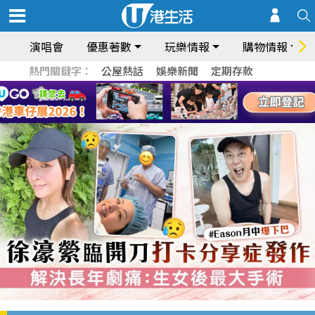
演唱會
優惠著數
玩樂情報
購物情報
熱門關鍵字：
公屋熱話
娛樂新聞
定期存款