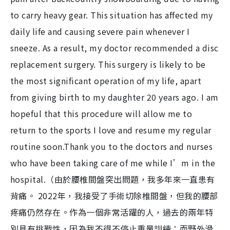
to carry heavy gear. This situation has affected my
daily life and causing severe pain whenever I
sneeze. As a result, my doctor recommended a disc
replacement surgery. This surgery is likely to be
the most significant operation of my life, apart
from giving birth to my daughter 20 years ago. I am
hopeful that this procedure will allow me to
return to the sports I love and resume my regular
routine soon.Thank you to the doctors and nurses
who have been taking care of me while I’m in the
hospital.（由於腰椎間盤突出問題，我多年來一直患有
背痛。 2022年，我接受了手術切除椎間盤，但我的腰部
疼痛仍然存在。作為一個非常活躍的人，過去的兩年特
別具有挑戰性，因為我不得不停止重量訓練；而野外滑