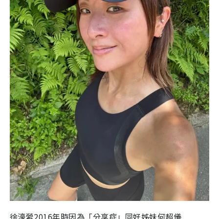
徐濠縈2016年時因為「分享症」同好姊妹何超儀