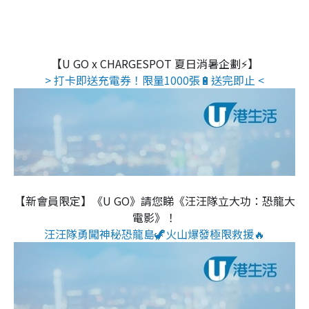
【U GO x CHARGESPOT 夏日消暑企劃⚡】
> 打卡即送充電券！限量1000張🔋送完即止 <
【新會員限定】《U GO》請您睇《汪汪隊立大功：恐龍大
電影》！
汪汪隊勇闖神秘恐龍島🦖火山爆發極限救援🔥