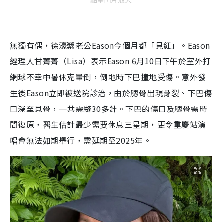
無獨有偶，徐濠縈老公Eason今個月都「見紅」。Eason
經理人甘菁菁（Lisa）表示Eason 6月10日下午於室外打
網球不幸中暑休克暈倒，倒地時下巴撞地受傷。意外發
生後Eason立即被送院診治，由於腮骨出現骨裂、下巴傷
口深至見骨，一共需縫30多針。下巴的傷口及腮骨需時
間復原，醫生估計最少需要休息三星期，更令重慶站演
唱會無法如期舉行，需延期至2025年。