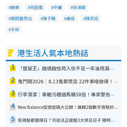
娛樂
何超儀
中暑
徐濠縈
椎間盤突出
陳子聰
痛症
陳奕迅
手術
港生活人氣本地熱話
1
「居屋王」啟德啟悅苑入伙不足一年淪甩漏之王！插頭噴火花致大停電 多戶業主全屋家電報銷
2
鬼門開2026｜8.13鬼節禁忌 22件事唔做得！燒肉、刺身要少食？半夜勿吹口哨/打呢個電話
3
行李清潔｜車轆污糟過馬桶58倍！專家警告忌用酒精抹 教1招免污手除菌
4
New Balance型號密碼大公開！識睇2個數字買鞋秒知功能免中伏 附5大熱門鞋款
5
剪頭髮都要擇日？司徒法正提醒3大禁忌日子 隨時剪走財運！呢日剪髮恐「剪壽命」？