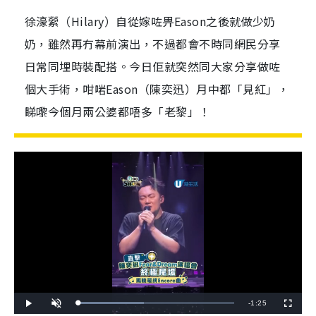
徐濠縈（Hilary）自從嫁咗畀Eason之後就做少奶
奶，雖然再冇幕前演出，不過都會不時同網民分享
日常同埋時裝配搭。今日佢就突然同大家分享做咗
個大手術，咁啱Eason（陳奕迅）月中都「見紅」，
睇嚟今個月兩公婆都唔多「老黎」！
R
-
1:25
L
P
U
F
o
l
n
u