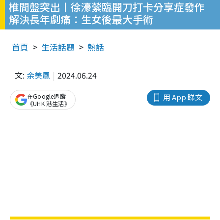
椎間盤突出丨徐濠縈臨開刀打卡分享症發作
解決長年劇痛：生女後最大手術
首頁
生活話題
熱話
文:
余美鳳
2024.06.24
在Google追蹤
用 App 睇文
《UHK 港生活》