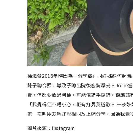
徐濠縈2016年時因為「分享症」同好姊妹何超儀（Jo
陳子聰合照，導致子聰出院後容貌曝光。Josie
賣，但都要放過阿徐，可能佢錯手撳錯，佢應該有
「我覺得佢不唔小心，佢有打畀我道歉。 一夜
第一次叫朋友唔好影相同放上網分享，因為我覺
圖片來源：Instagram