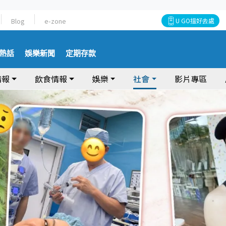
Blog
e-zone
U GO搵好去處
熱話
娛樂新聞
定期存款
情報
飲食情報
娛樂
社會
影片專區