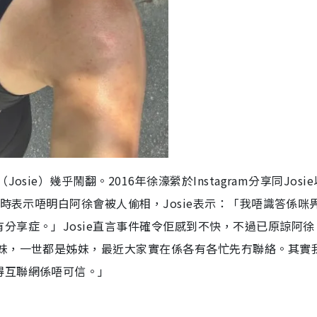
sie）幾乎鬧翻。2016年徐濠縈於Instagram分享同Josi
當時表示唔明白阿徐會被人偷相，Josie表示：「我唔識答係咪
分享症。」Josie直言事件確令佢感到不快，不過已原諒阿徐
姊妹，一世都是姊妹，最近大家實在係各有各忙先冇聯絡。其實
得互聯網係唔可信。」