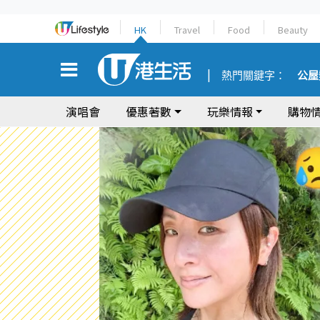
HK
Travel
Food
Beauty
熱門關鍵字：
公屋
演唱會
優惠著數
玩樂情報
購物