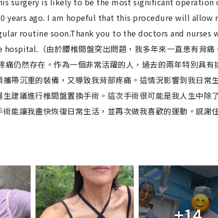
 surgery is likely to be the most significant operation
e
20 years ago. I am hopeful that this procedure will allow
egular routine soon.Thank you to the doctors and nurses 
 I’m in the hospital.（由於腰椎間盤突出問題，我多年來一直患有背痛
部疼痛仍然存在。作為一個非常活躍的人，過去的兩年特別具有
須攜帶沉重的裝備，又導致我背部疼痛。這情況影響到我日常
醫生建議進行椎間盤置換手術。這次手術很可能是我人生中除了
手術能讓我盡快恢復日常生活，並再次做我喜歡的運動。感謝
+14