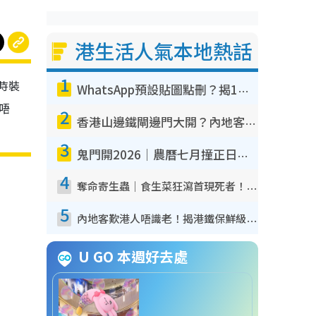
港生活人氣本地熱話
1
時裝
WhatsApp預設貼圖點刪？揭1招「反向操作」還原簡潔介面 附3步實測教學
唔
2
香港山邊鐵閘邊門大開？內地客困惑意義何在！網民神回覆：呢種叫法理性防禦
3
鬼門開2026｜農曆七月撞正日全食特別邪？專家警告切忌做一事！揭4大禁忌+2招保平安
4
奪命寄生蟲｜食生菜狂瀉首現死者！疫潮惡化錄1.8萬宗病例 揭洗菜3大謬誤
5
內地客歎港人唔識老！揭港鐵保鮮級冷氣 港人求放過：咪投訴
U GO 本週好去處