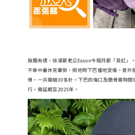
無獨有偶，徐濠縈老公Eason今個月都「見紅」。Ea
不幸中暑休克暈倒，倒地時下巴撞地受傷。意外發
骨，一共需縫30多針。下巴的傷口及腮骨需時
行，需延期至2025年。