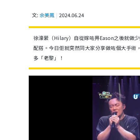
文:
余美鳳
2024.06.24
徐濠縈（Hilary）自從嫁咗畀Eason之
配搭。今日佢就突然同大家分享做咗個大手術，
多「老黎」！