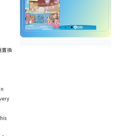
盤置換
In
very
t
his