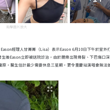
點擊圖片放大
son經理人甘菁菁（Lisa）表示Eason 6月10日下午於室外
生後Eason立即被送院診治，由於腮骨出現骨裂、下巴傷口
間復原，醫生估計最少需要休息三星期，更令重慶站演唱會無法