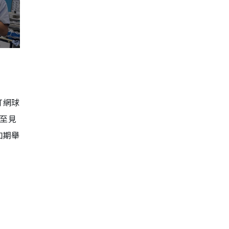
打網球
深至見
如期舉