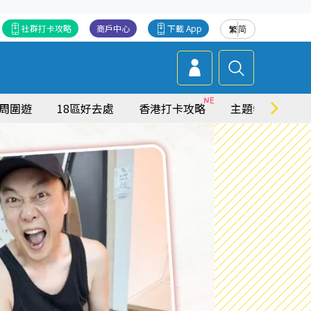
社群打卡攻略
商戶中心
下載 App
繁
简
周圍遊
18區好去處
香港打卡攻略
主題特集