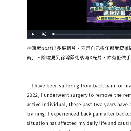
L
P
U
o
l
n
a
a
m
d
y
u
徐濠縈post出多張相片，表示自己多年都受腰
e
t
d
e
:
術」。除咗見到徐濠縈術後嘅X光片，仲有佢做
4
2
.
3
5
%
「I have been suffering from back pain for ma
2022, I underwent surgery to remove the rema
active individual, these past two years have 
training, I experienced back pain after back
situation has affected my daily life and caus