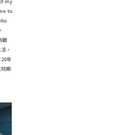
 of my
 me to
who
。
挑戰
生活，
20年
住院期