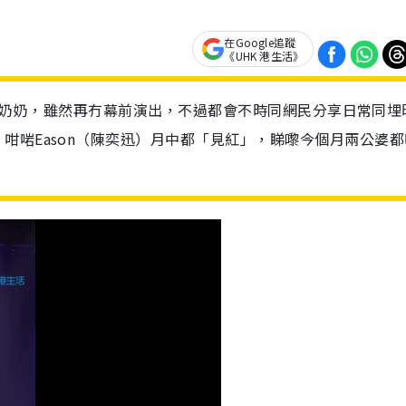
在Google追蹤
《UHK 港生活》
後就做少奶奶，雖然再冇幕前演出，不過都會不時同網民分享日常同埋
咁啱Eason（陳奕迅）月中都「見紅」，睇嚟今個月兩公婆都