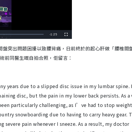
R
-
1:25
F
u
l
e
l
椎間盤突出問題困擾以致腰背痛，日前終於的起心肝做「腰椎間
s
c
m
r
手術前同醫生嘅自拍合照，佢留言：
e
e
a
n
i
n
ny years due to a slipped disc issue in my lumbar spine. 
i
ining disc, but the pain in my lower back persists. As a 
n
been particularly challenging, as I’ve had to stop weigh
g
country snowboarding due to having to carry heavy gear. T
T
ing severe pain whenever I sneeze. As a result, my doctor
i
m