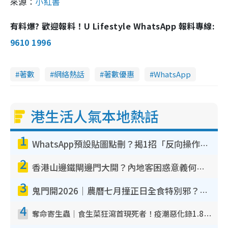
來源：
小紅書
有料爆? 歡迎報料！U Lifestyle WhatsApp 報料專線:
9610 1996
著數
網絡熱話
著數優惠
WhatsApp
港生活人氣本地熱話
1
WhatsApp預設貼圖點刪？揭1招「反向操作」還原簡潔介面 附3步實測教學
2
香港山邊鐵閘邊門大開？內地客困惑意義何在！網民神回覆：呢種叫法理性防禦
3
鬼門開2026｜農曆七月撞正日全食特別邪？專家警告切忌做一事！揭4大禁忌+2招保平安
4
奪命寄生蟲｜食生菜狂瀉首現死者！疫潮惡化錄1.8萬宗病例 揭洗菜3大謬誤