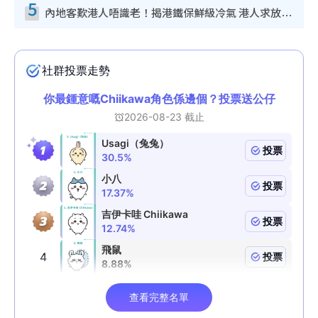
5
內地客歎港人唔識老！揭港鐵保鮮級冷氣 港人求放過：咪投訴