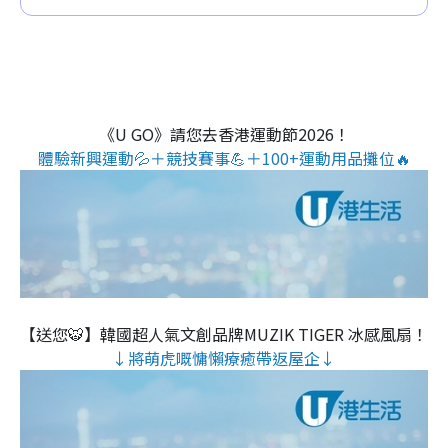
《U GO》請您去香港運動節2026！
體驗新興運動💦＋競技賽事💪＋100+運動用品攤位🔥
【送您🐯】韓國超人氣文創品牌MUZIK TIGER 冰感風扇！
↓將萌虎嘅慵懶療癒帶返屋企↓