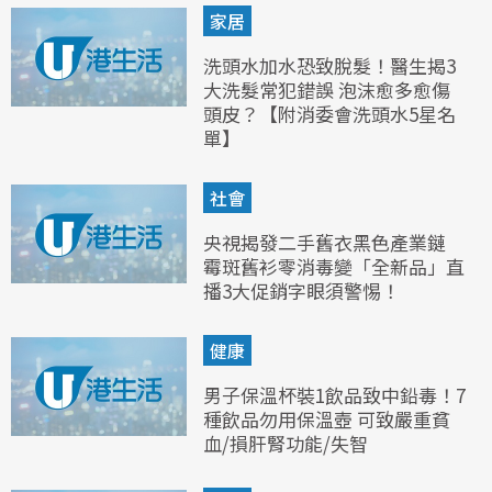
家居
洗頭水加水恐致脫髮！醫生揭3
大洗髮常犯錯誤 泡沫愈多愈傷
頭皮？【附消委會洗頭水5星名
單】
社會
央視揭發二手舊衣黑色產業鏈
霉斑舊衫零消毒變「全新品」直
播3大促銷字眼須警惕！
健康
男子保溫杯裝1飲品致中鉛毒！7
種飲品勿用保溫壺 可致嚴重貧
血/損肝腎功能/失智