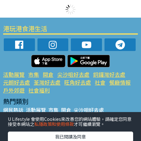
港玩港食港生活
活動展覽
市集
開倉
尖沙咀好去處
銅鑼灣好去處
元朗好去處
荃灣好去處
旺角好去處
社會
餐廳情報
戶外郊遊
社會福利
熱門類別
網民熱話
活動展覽
市集
開倉
尖沙咀好去處
銅鑼灣好去處
元朗好去處
荃灣好去處
旺角好去處
社會
U Lifestyle 會使用Cookies來改善您的網站體驗，請確定您同意
接受本網站之
私隱政策和使用條款
才可繼續瀏覽。
餐廳情報
戶外郊遊
熱門標籤
我已閱讀及同意