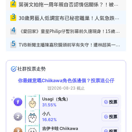
2
葉蒨文拍拖一周年親自否認情侶關係？！被質疑感情造假竟稱GM「普通同事」
3
30歲男藝人低調宣布已秘密離巢！人氣急跌變失蹤人口︰「這幾年過得並不容易」
4
《愛回家》童星Philip仔暫別幕前久違現身！15歲近況暴風長高蛻變帥氣少男
5
TVB新聞主播陳嘉欣鏡頭前罕有失守！遭林超英一句說話突襲嚇親當場大笑