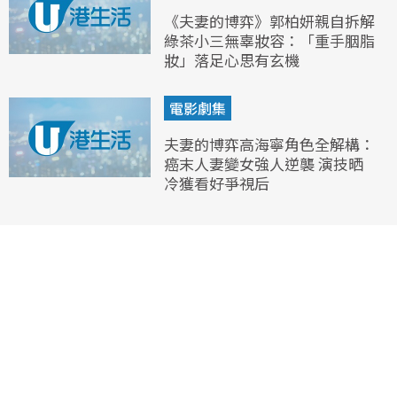
《夫妻的博弈》郭柏妍親自拆解
綠茶小三無辜妝容：「重手胭脂
妝」落足心思有玄機
電影劇集
夫妻的博弈高海寧角色全解構：
癌末人妻變女強人逆襲 演技晒
冷獲看好爭視后