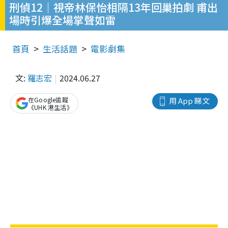
刑偵12｜視帝林保怡相隔13年回巢拍劇 甫出
場時引爆全場掌聲如雷
首頁
生活話題
電影劇集
文:
羅志宏
2024.06.27
在Google追蹤
用 App 睇文
《UHK 港生活》