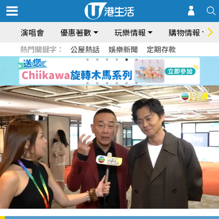
演唱會
優惠著數
玩樂情報
購物情報
熱門關鍵字：
公屋熱話
娛樂新聞
定期存款