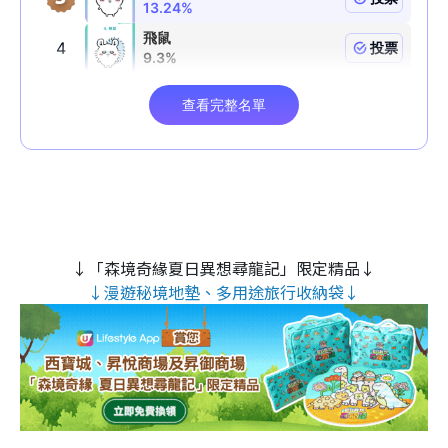
↓「森境奇緣夏日異想尋龍記」限定精品↓
↓漫遊秘境地墊、多用途旅行收納袋↓