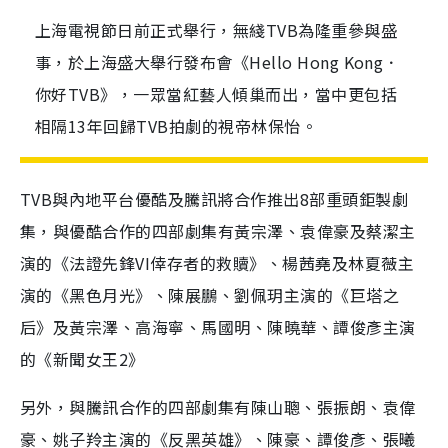
上海電視節日前正式舉行，無綫TVB為隆重參與盛
事，於上海盛大舉行發布會《Hello Hong Kong．
你好TVB》，一眾當紅藝人傾巢而出，當中更包括
相隔13年回歸TVB拍劇的視帝林保怡。
TVB與內地平台優酷及騰訊將合作推出8部重頭鉅製劇
集，與優酷合作的四部劇集有黃宗澤、袁偉豪及蔡潔主
演的《法證先鋒VI倖存者的救贖》、楊茜堯及林夏薇主
演的《黑色月光》、陳展鵬、劉佩玥主演的《巨塔之
后》及黃宗澤、高海寧、馬國明、陳曉華、譚俊彥主演
的《新聞女王2》
另外，與騰訊合作的四部劇集有陳山聰、張振朗、袁偉
豪、姚子羚主演的《反黑英雄》、陳豪、譚俊彥、張曦