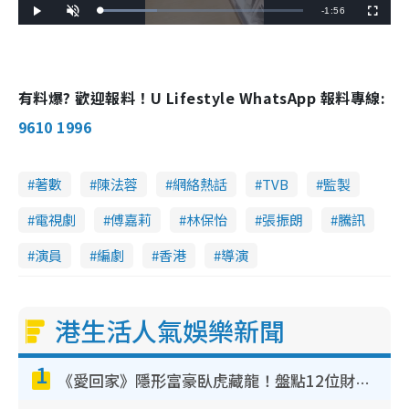
R
-
1:56
L
P
U
F
o
l
n
u
a
a
m
l
e
d
y
u
l
e
t
s
d
e
c
m
:
r
2
e
7
e
有料爆? 歡迎報料！U Lifestyle WhatsApp 報料專線:
a
.
n
9
3
i
9610 1996
%
n
i
著數
陳法蓉
網絡熱話
TVB
監製
n
電視劇
傅嘉莉
林保怡
張振朗
騰訊
g
演員
編劇
香港
導演
T
i
m
港生活人氣娛樂新聞
e
1
《愛回家》隱形富豪臥虎藏龍！盤點12位財氣逼人的有錢藝人：呢位靚女3億身家唔憂做