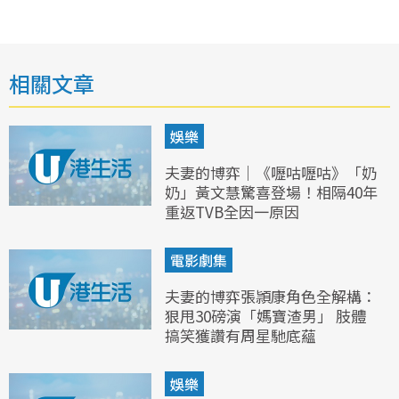
相關文章
娛樂
夫妻的博弈｜《嚦咕嚦咕》「奶
奶」黃文慧驚喜登場！相隔40年
重返TVB全因一原因
電影劇集
夫妻的博弈張頴康角色全解構：
狠甩30磅演「媽寶渣男」 肢體
搞笑獲讚有周星馳底蘊
娛樂