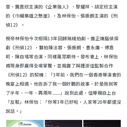
雯、龔嘉欣主演的《企業強人》、黎耀祥、胡定欣主演
的《巾幗梟雄之懸崖》，及林保怡、張振朗主演的《刑
偵12》。
視帝林保怡今次相隔13年回歸無綫拍劇，擔正燒腦偵探
劇《刑偵12》，夥拍陳法蓉、張振朗、曹永廉、傅嘉
莉、陳自瑤等合演，同樣萬眾期待。發布會上，林保怡
甫現身即贏得全場掌聲，並揭露了與鍾澍佳監製合作
《刑偵12》的契機：「3年前，我們在一個香港導演會的
晚宴上相遇，他告訴了我一個好聽的故事，於是我就等
了半年、一年、再兩年......」說到此處，佳導親自上台
「反駁」林保怡：「你等3年已好啦，人家等20年都還沒
說話。」