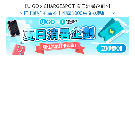
【U GO x CHARGESPOT 夏日消暑企劃⚡】
> 打卡即送充電券！限量1000張🔋送完即止 <