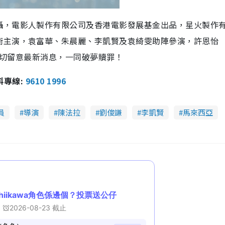
攝，電影人製作有限公司及香港電影發展基金出品，星火製作
銜主演，袁富華、朱晨麗、李凱賢及袁綺雯助陣參演，許恩怡
們密切留意最新消息，一同破夢贖罪！
報料專線:
9610 1996
員
導演
陳法拉
劉俊謙
李凱賢
馬來西亞