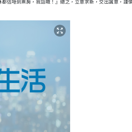
穌都估唔到票房，我話嘅！』總之，立意求新，交出誠意，謹