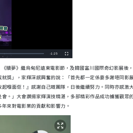
R
-
1:25
F
u
l
e
l
行，《贖夢》繼烏甸尼遠東電影節，及韓國富川國際奇幻影展後
s
c
m
r
成就獎」，家輝深感興奮的說：「首先都一定係要多謝唔同影
e
e
a
n
收起嗰面佢！』感謝自己嘅團隊，日後繼續努力。同時亦感激
i
赴會。」大會讚揚家輝演技精湛，多部精彩作品成功擄獲觀眾
n
多年來對電影業的貢獻和影響力。
i
n
g