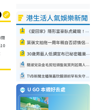
港生活人氣娛樂新聞
1
《愛回家》隱形富豪臥虎藏龍！盤點12位財氣逼人的有錢藝人：呢位靚女3億身家唔憂做
的閉
2
葉蒨文拍拖一周年親自否認情侶關係？！被質疑感情造假竟稱GM「普通同事」
10
3
意
30歲男藝人低調宣布已秘密離巢！人氣急跌變失蹤人口︰「這幾年過得並不容易」
4
簡淑兒染金毛剪短頭髮氣質判若兩人！嚇壞老公麥大力都認唔出：「你做咩事？」
5
TVB新聞主播陳嘉欣鏡頭前罕有失守！遭林超英一句說話突襲嚇親當場大笑
U GO 本週好去處