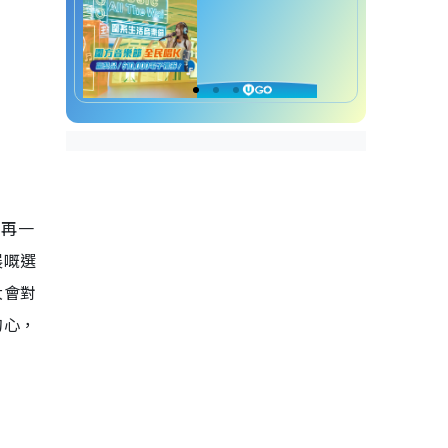
，再一
展嘅選
大會對
的心，