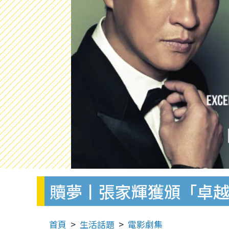
贖夢丨張家輝獲頒「卓越
首頁
生活話題
電影劇集