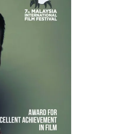
T
i
m
e