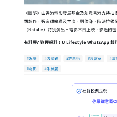
《贖夢》由香港電影發展基金及創意香港支持拍
司製作，張家輝執導及主演，劉俊謙、陳法拉領
（Natalie）特別演出。電影不日上映，影迷
有料爆? 歡迎報料！U Lifestyle WhatsApp 
娛樂
張家輝
許恩怡
袁富華
演
電影
朱晨麗