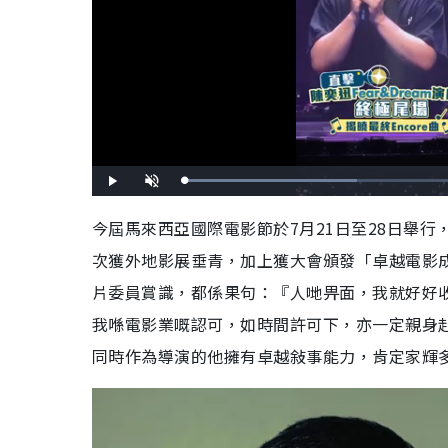
L
P
U
o
l
n
a
a
m
d
y
u
今屆馬來西亞國際電影節於7月21日至28日舉
e
t
d
e
:
次獲外地影展垂青，加上獲大會頒發「卓越電影
4
2
.
3
片委員賞識，都係果句：『人哋畀面，我就好好
5
%
我喺電影業嘅認可，如時間許可下，亦一定親身
同時作為導演的他擁有卓越敍事能力，肯定家輝