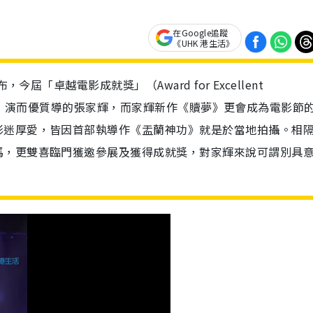
在Google追蹤
《UHK 港生活》
屆「卓越電影成就獎」（Award for Excellent
兩屆金像影帝，演而優質導的張家輝，而家輝新作《贖夢》更會成為電影節
迷厚愛，皆因首部執導作《盂蘭神功》就是於當地拍攝。相隔
馬，更雙喜臨門獲邀參展及獲得成就獎，對家輝來說可謂別具