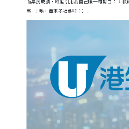
而票房成績，喺度引用我自己嘅一句對白：『耶
事…! 唉，自求多福係啦：）」