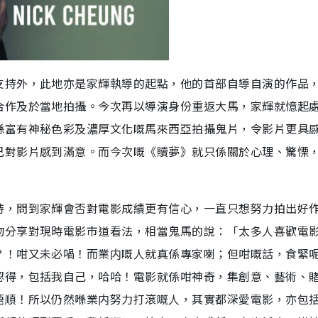
持外，此地亦是家輝執導的起點，他的首部自導自演的作品，2
合作及於當地拍攝。今次再以導演身份重返大馬，家輝就憶起
喺富有神秘色彩及濃厚文化嘅馬來西亞拍攝鬼片，令影片更具
己對影片感到滿意。而今次嘅《贖夢》就只係關於心理、驚慄
」
持，問到家輝會否對電影成績更有信心，一直只想努力拍出好
吻分享對現時電影市道看法，相當鬼馬的說：「太多人喜歡電
？！咁又未必喎！而業内嘅人就真係專家喇；但咁嘅話，食緊
認得，包括我自己，哈哈！電影就係咁神奇，集創意、藝術、
唔順！所以仍然喺業内努力打滾嘅人，其實都深愛電影，亦包