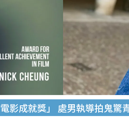
電影成就獎」 處男執導拍鬼驚