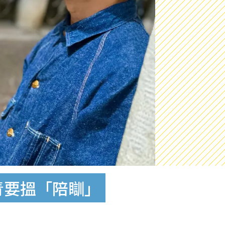
青要搵「陪瞓」