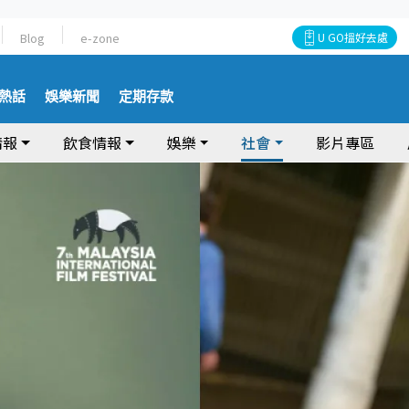
Blog
e-zone
U GO搵好去處
熱話
娛樂新聞
定期存款
情報
飲食情報
娛樂
社會
影片專區