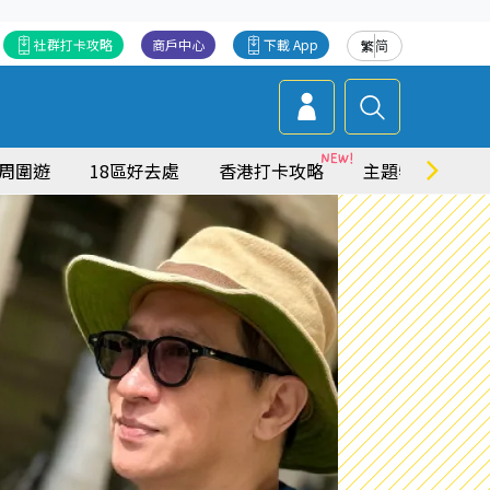
社群打卡攻略
商戶中心
下載 App
繁
简
周圍遊
18區好去處
香港打卡攻略
主題特集