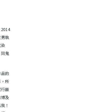
014
處男執
感染
，同鬼
作品的
影，所
呢行飯
賭博及
括我！