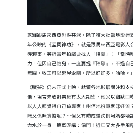
家輝跟馬來西亞淵源甚深，除了獲大批當地影迷支
年公映的《盂蘭神功》，就是跟馬來西亞電影人
導趣事，笑指當年拍戲要找人「陪瞓」：「當時
力。但因自己怕鬼，一度要搵『陪瞓』，不過自
無關，收工可以返屋企瞓，所以好好多，哈哈。
《贖夢》仍未正式上映，就獲各地影展關注和支
他，坦言未敢對票房有太大期望，他又以幽默口
以人人都覺得自己係專家！咁佢地扮專家咪好流
嘅又係咪實掂呢？…但又有啲成績跌倒阿媽都唔
命水於一身，簡單嚟講：偏門！近年又大多手風