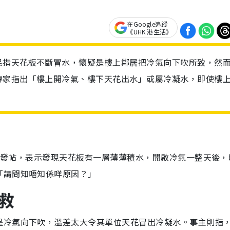
在Google追蹤
《UHK 港生活》
民指天花板不斷冒水，懷疑是樓上鄰居把冷氣向下吹所致，然
專家指出「樓上開冷氣、樓下天花出水」或屬冷凝水，即使樓
」中發帖，表示發現天花板有一層薄薄積水，開啟冷氣一整天後，
「請問知唔知係咩原因？」
救
是冷氣向下吹，溫差太大令其單位天花冒出冷凝水。事主則指