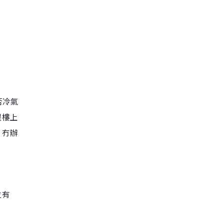
否冷氣
醒樓上
，冇辦
位有