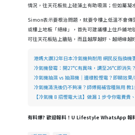
情況，往天花板批上硅藻土有助吸濕；但如屬凝
Simon表示要根治問題，就要令樓上低溫不會
或樓上地板「絕緣」，首先可建議樓上住戶鋪地
可往天花板貼上牆貼，而且越厚越好、越絕緣越
港媽大讚32年日本冷氣機夠耐用 網民反指換
冷氣機發霉：開27°C有異味，調至26°C即消
冷氣機抽濕 vs 抽濕機｜邊樣較慳電？即睇效果
冷氣機清洗後仍不夠凍？師傅揭補雪種無用 教1
【冷氣機 8 招慳電大法】做漏 1 步令你電費貴
有料爆? 歡迎報料！U Lifestyle WhatsApp 