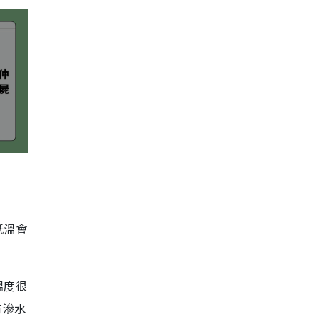
低溫會
溫度很
有滲水