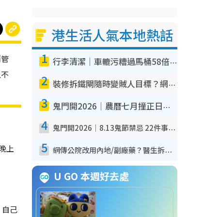
港生活人氣本地熱話
1
而管
行李清潔｜車轆污糟過馬桶58倍！專家警告忌用酒精抹 教1招免污手除菌
上不
2
裝修拆鐵閘隨時變賊人目標？網民揭2大關鍵用途：裝新式等於白裝？附新舊鐵閘分別
3
鬼門開2026｜農曆七月撞正日全食特別邪？專家警告切忌做一事！揭4大禁忌+2招保平安
4
鬼門開2026｜8.13鬼節禁忌 22件事唔做得！燒肉、刺身要少食？半夜勿吹口哨/打呢個電話
5
晚上
網傳公院改用內地/副廠藥？醫生拆解正副廠分別 揭4類人換藥隨時出事
U GO 本週好去處
，自己