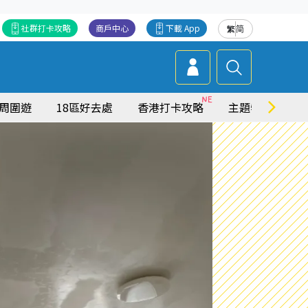
社群打卡攻略
商戶中心
下載 App
繁
简
周圍遊
18區好去處
香港打卡攻略
主題特集