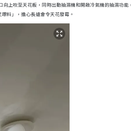
風口向上吹至天花板，同時出動抽濕機和開啟冷氣機的抽濕功能
又嚟料」，擔心長遠會令天花發霉。