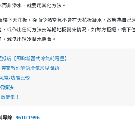
水而非滲水，就要用其他方法。
傳至樓下天花板，從而令熱空氣不會在天花板凝水，故應為自己
毯，或作出任何方法去減輕地板變凍情況，如對方拒絕，樓下
好，減低出現冷凝水機會。
機更抵玩【即睇新舊式冷氣耗電量】
失？專家教你解決冷氣常見問題
/耗電/功能比較
招解決
、效能低！
報料專線:
9610 1996