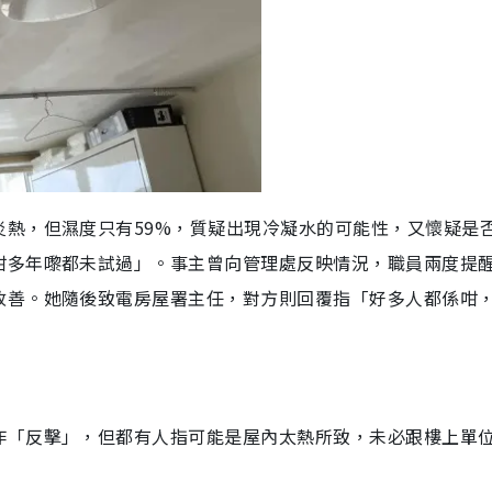
炎熱，但濕度只有59%，質疑出現冷凝水的可能性，又懷疑是
咁多年嚟都未試過」。事主曾向管理處反映情況，職員兩度提
改善。她隨後致電房屋署主任，對方則回覆指「好多人都係咁
作「反擊」，但都有人指可能是屋內太熱所致，未必跟樓上單