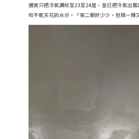
通常只把冷氣調校至23至24度，並已把冷氣出
吹不乾天花的水分，「第二朝好少少，但隔一陣