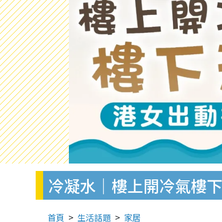
冷凝水｜樓上開冷氣樓下
首頁
生活話題
家居