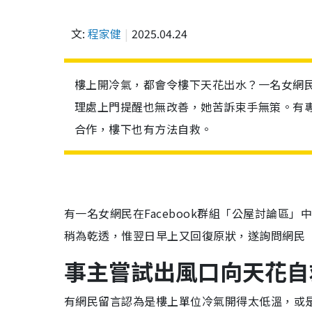
文:
程家健
2025.04.24
樓上開冷氣，都會令樓下天花出水？一名女網
理處上門提醒也無改善，她苦訴束手無策。有
合作，樓下也有方法自救。
有一名女網民在Facebook群組「公屋討論區
稍為乾透，惟翌日早上又回復原狀，遂詢問網民
事主嘗試出風口向天花自
有網民留言認為是樓上單位冷氣開得太低溫，或