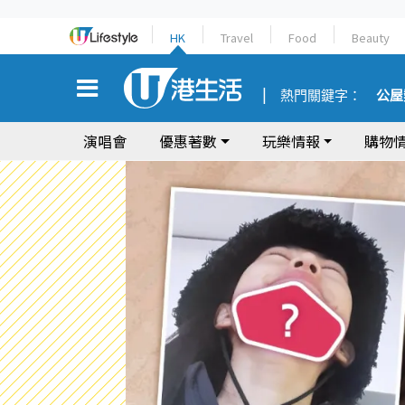
HK
Travel
Food
Beauty
熱門關鍵字：
公屋
演唱會
優惠著數
玩樂情報
購物