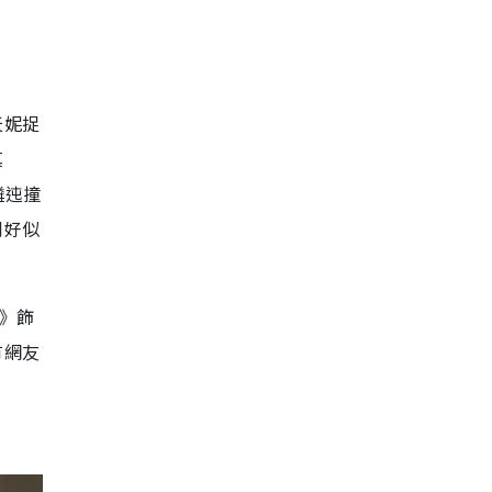
天妮捉
真
遴迍撞
到好似
》飾
有網友