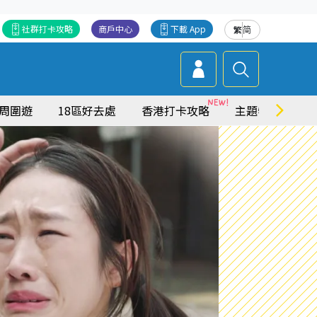
社群打卡攻略
商戶中心
下載 App
繁
简
周圍遊
18區好去處
香港打卡攻略
主題特集