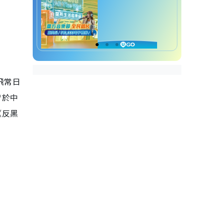
飛常日
曾於中
《反黑