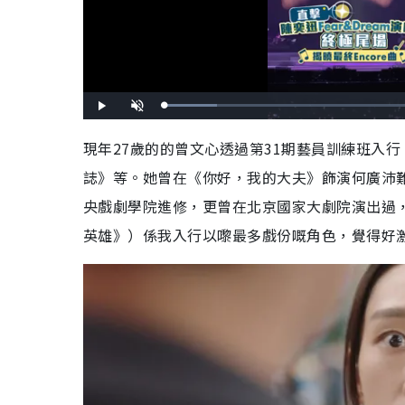
L
P
U
o
l
n
a
a
m
d
y
u
現年27歲的的曾文心透過第31期藝員訓練班入
e
t
d
e
:
誌》等。她曾在《你好，我的大夫》飾演何廣沛
1
4
.
1
央戲劇學院進修，更曾在北京國家大劇院演出過
2
%
英雄》）係我入行以嚟最多戲份嘅角色，覺得好