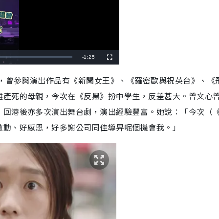
R
-
1:25
F
u
l
e
l
行，曾參與演出作品有《新聞女王》、《羅密歐與祝英台》、《
s
c
m
r
難產死的母親，今次在《反黑》扮中學生，反差甚大。曾文心
e
e
a
n
，回港後亦多次演出舞台劇，演出經驗豐富。她說：「今次（
i
激動、好感恩，好多謝公司同佳導畀呢個機會我。」
n
i
n
g
T
i
m