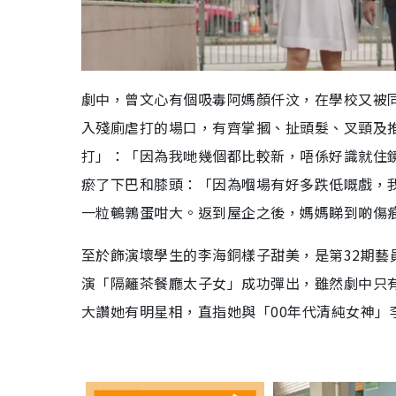
劇中，曾文心有個吸毒阿媽顏仟汶，在學校又被
入殘廁虐打的場口，有齊掌摑、扯頭髮、叉頸及
打」：「因為我哋幾個都比較新，唔係好識就住鏡
瘀了下巴和膝頭：「因為嗰場有好多跌低嘅戲，
一粒鵪鶉蛋咁大。返到屋企之後，媽媽睇到啲傷
至於飾演壞學生的李海銅樣子甜美，是第32期藝
演「隔籬茶餐廳太子女」成功彈出，雖然劇中只
大讚她有明星相，直指她與「00年代清純女神」