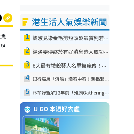
港生活人氣娛樂新聞
1
金魚
簡淑兒染金毛剪短頭髮氣質判若兩人！嚇壞老公麥大力都認唔出：「你做咩事？」
。現
2
湯洛雯傳終於有好消息造人成功！兩大細節曝孕味極濃惹猜測：大肚婆先會咁！
3
8大最冇禮貌藝人名單被瘋傳！網民揭發明星真面目 一致數臭呢位係無品天花板？
4
銀行高層「沉船」爆案中案！驚揭邪教洗腦操控賣淫被吞600萬 幕後黑手講多錯多
5
林芊妤親解12年前「殘廁Gathering」真相！高層解約一句話重創尊嚴至今拒返TVB
U GO 本週好去處