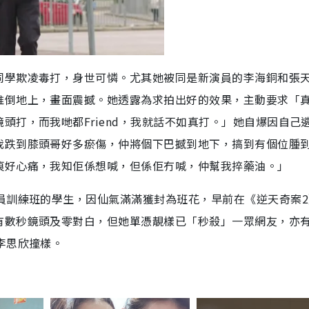
同學欺凌毒打，身世可憐。尤其她被同是新演員的李海銅和張
推倒地上，畫面震撼。她透露為求拍出好的效果，主動要求「
頭打，而我哋都Friend，我就話不如真打。」她自爆因自己
我跌到膝頭哥好多瘀傷，仲將個下巴撼到地下，搞到有個位腫
痕好心痛，我知佢係想喊，但係佢冇喊，仲幫我捽藥油。」
員訓練班的學生，因仙氣滿滿獲封為班花，早前在《逆天奇案2
有數秒鏡頭及零對白，但她單憑靚樣已「秒殺」一眾網友，亦
李思欣撞樣。