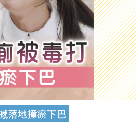
狂撼落地撞瘀下巴