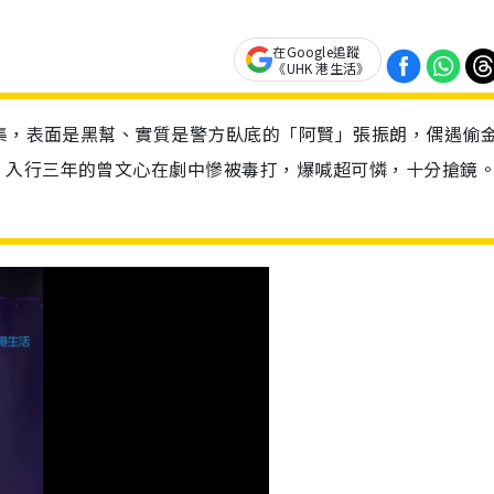
在Google追蹤
《UHK 港生活》
四集，表面是黑幫、實質是警方臥底的「阿賢」張振朗，偶遇偷
。入行三年的曾文心在劇中慘被毒打，爆喊超可憐，十分搶鏡