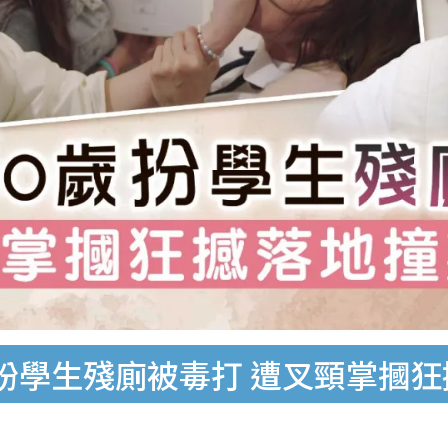
扮學生殘廁被毒打 遭叉頸掌摑