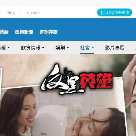
Blog
e-zone
U GO搵好去處
熱話
娛樂新聞
定期存款
情報
飲食情報
娛樂
社會
影片專區