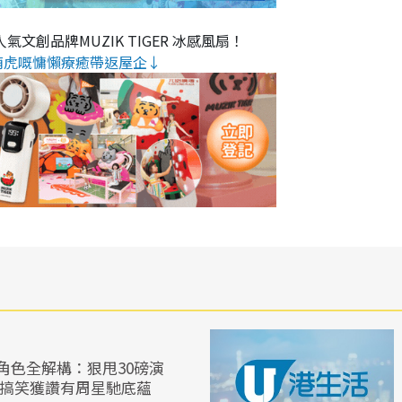
氣文創品牌MUZIK TIGER 冰感風扇！
萌虎嘅慵懶療癒帶返屋企↓
角色全解構：狠甩30磅演
體搞笑獲讚有周星馳底蘊