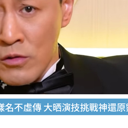
k樣名不虛傳 大晒演技挑戰神還