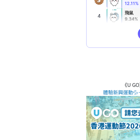
《U G
體驗新興運動💦