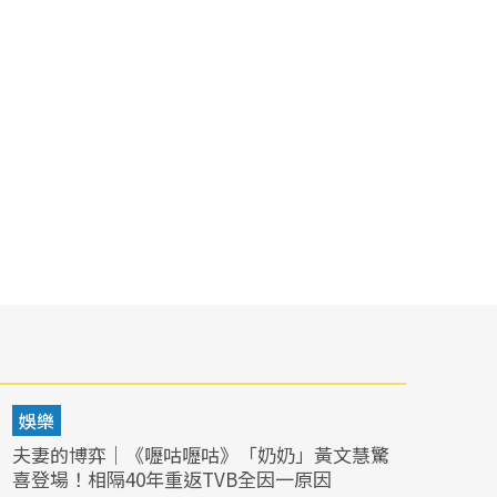
娛樂
夫妻的博弈｜《嚦咕嚦咕》「奶奶」黃文慧驚
喜登場！相隔40年重返TVB全因一原因