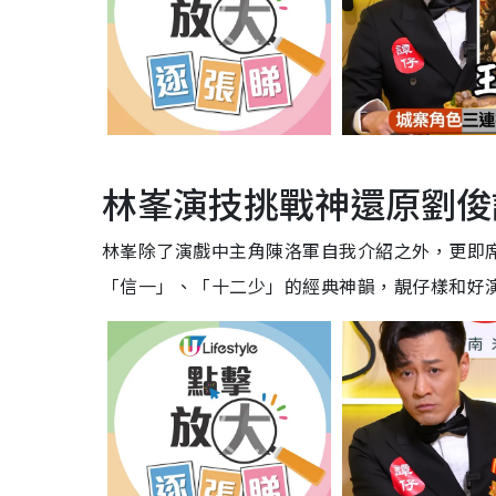
林峯演技挑戰神還原劉俊
林峯除了演戲中主角陳洛軍自我介紹之外，更即
「信一」、「十二少」的經典神韻，靚仔樣和好