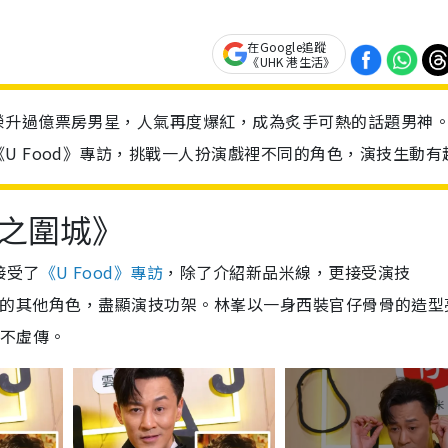
在Google追蹤
《UHK 港生活》
榮升過億票房男星，人氣再度爆紅，成為炙手可熱的話題男神
U Food》專訪，挑戰一人扮演戲裡不同的角色，演技生動有
之圍城》
接受了
《U Food》專訪
，除了介紹新品米線，更接受演技
城》裏的其他角色，盡顯演技功架。林峯以一身西裝官仔骨骨的造型
名不虛傳。