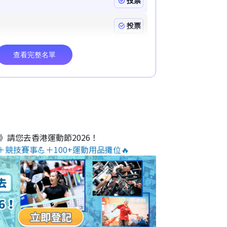
O》請您去香港運動節2026！
＋競技賽事💪＋100+運動用品攤位🔥