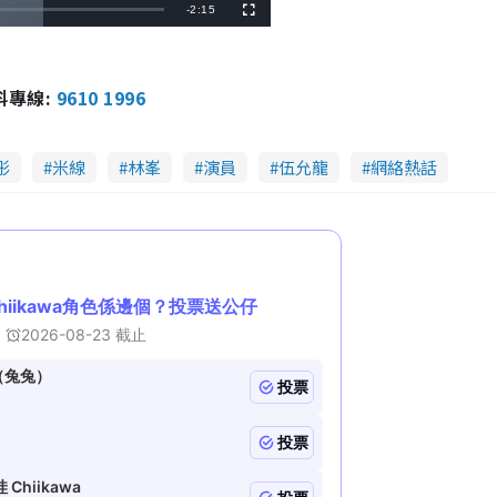
R
-
2:15
F
u
l
e
l
s
c
m
r
報料專線:
9610 1996
e
e
a
n
i
彤
米線
林峯
演員
伍允龍
網絡熱話
n
i
n
g
T
i
m
e