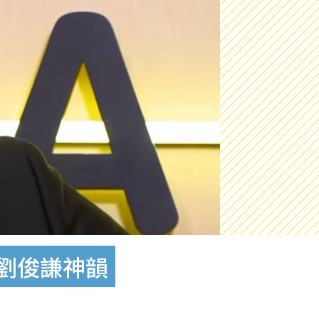
原劉俊謙神韻