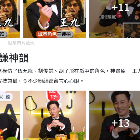
+11
點擊圖片放大
謙神韻
席模仿了伍允龍、劉俊謙、胡子彤在戲中的角色，神還原「
王
演技兼備，令不少粉絲都留言心心眼。
+13