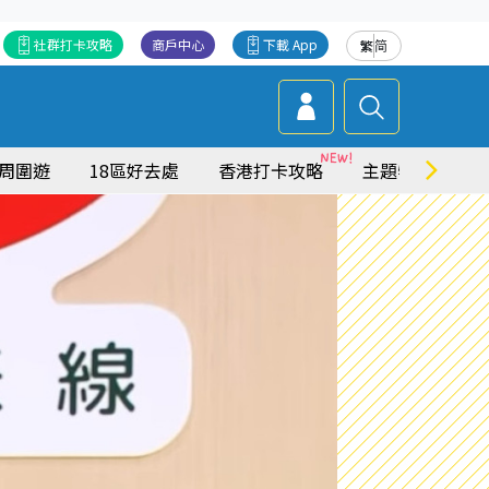
社群打卡攻略
商戶中心
下載 App
繁
简
周圍遊
18區好去處
香港打卡攻略
主題特集