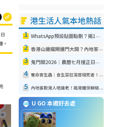
港生活人氣本地熱話
1
。日
WhatsApp預設貼圖點刪？揭1招「反向操作」還原簡潔介面 附3步實測教學
趣。
2
香港山邊鐵閘邊門大開？內地客困惑意義何在！網民神回覆：呢種叫法理性防禦
3
鬼門開2026｜農曆七月撞正日全食特別邪？專家警告切忌做一事！揭4大禁忌+2招保平安
4
奪命寄生蟲｜食生菜狂瀉首現死者！疫潮惡化錄1.8萬宗病例 揭洗菜3大謬誤
5
亮
內地客歎港人唔識老！揭港鐵保鮮級冷氣 港人求放過：咪投訴
U GO 本週好去處