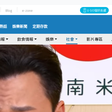
Blog
e-zone
U GO搵好去處
熱話
娛樂新聞
定期存款
情報
飲食情報
娛樂
社會
影片專區