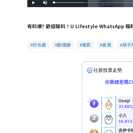
L
P
U
o
l
n
a
a
m
d
y
u
e
t
d
e
:
有料爆? 歡迎報料！U Lifestyle WhatsApp 
2
4
.
0
0
%
好去處
劉俊謙
電影
香港
胡子