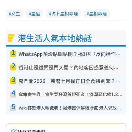
女生
星座
占卜星相命理
星相命理
港生活人氣本地熱話
1
WhatsApp預設貼圖點刪？揭1招「反向操作」還原簡潔介面 附3步實測教學
2
香港山邊鐵閘邊門大開？內地客困惑意義何在！網民神回覆：呢種叫法理性防禦
3
鬼門開2026｜農曆七月撞正日全食特別邪？專家警告切忌做一事！揭4大禁忌+2招保平安
4
奪命寄生蟲｜食生菜狂瀉首現死者！疫潮惡化錄1.8萬宗病例 揭洗菜3大謬誤
5
內地客歎港人唔識老！揭港鐵保鮮級冷氣 港人求放過：咪投訴