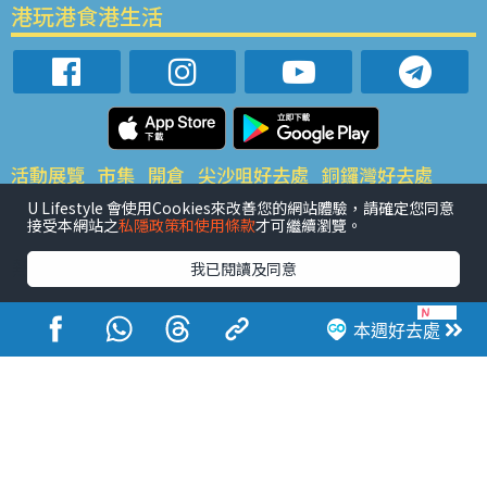
港玩港食港生活
活動展覽
市集
開倉
尖沙咀好去處
銅鑼灣好去處
元朗好去處
荃灣好去處
旺角好去處
社會
餐廳情報
U Lifestyle 會使用Cookies來改善您的網站體驗，請確定您同意
接受本網站之
私隱政策和使用條款
才可繼續瀏覽。
戶外郊遊
社會福利
熱門類別
我已閱讀及同意
網民熱話
活動展覽
市集
開倉
尖沙咀好去處
銅鑼灣好去處
元朗好去處
荃灣好去處
旺角好去處
社會
本週好去處
餐廳情報
戶外郊遊
熱門標籤
#UGO搵好去處
#人氣活動推介
#美食社群熱話
#親子玩樂好去處
#ULifestyle應用程式
#限時搶
#UJetso禮物放送
#ULifestyle商戶中心
#著數
#網絡熱話