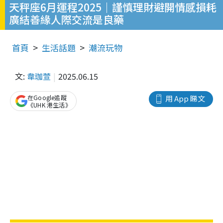
天秤座6月運程2025｜謹慎理財避開情感損耗
廣結善緣人際交流是良藥
首頁
生活話題
潮流玩物
文:
韋珈萱
2025.06.15
在Google追蹤
用 App 睇文
《UHK 港生活》