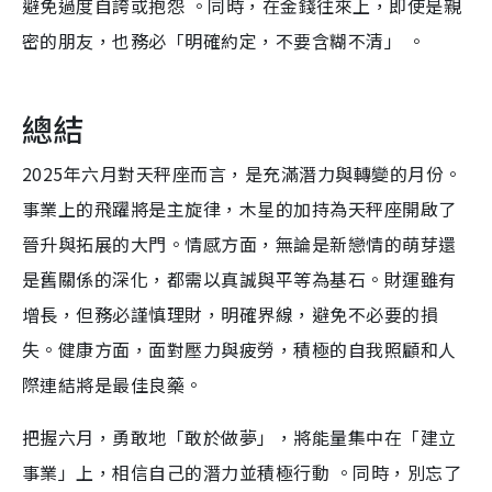
避免過度自誇或抱怨 。同時，在金錢往來上，即使是親
密的朋友，也務必「明確約定，不要含糊不清」 。
總結
2025年六月對天秤座而言，是充滿潛力與轉變的月份。
事業上的飛躍將是主旋律，木星的加持為天秤座開啟了
晉升與拓展的大門。情感方面，無論是新戀情的萌芽還
是舊關係的深化，都需以真誠與平等為基石。財運雖有
增長，但務必謹慎理財，明確界線，避免不必要的損
失。健康方面，面對壓力與疲勞，積極的自我照顧和人
際連結將是最佳良藥。
把握六月，勇敢地「敢於做夢」，將能量集中在「建立
事業」上，相信自己的潛力並積極行動 。同時，別忘了