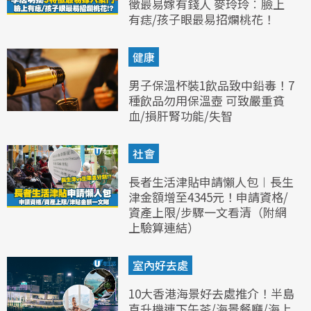
徵最易嫁有錢人 麥玲玲︰臉上
有痣/孩子眼最易招爛桃花！
健康
男子保溫杯裝1飲品致中鉛毒！7
種飲品勿用保溫壺 可致嚴重貧
血/損肝腎功能/失智
社會
長者生活津貼申請懶人包︱長生
津金額增至4345元！申請資格/
資產上限/步驟一文看清（附網
上驗算連結）
室內好去處
10大香港海景好去處推介！半島
直升機連下午茶/海景餐廳/海上