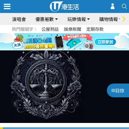
演唱會
優惠著數
玩樂情報
購物情報
熱門關鍵字：
公屋熱話
娛樂新聞
定期存款
目錄