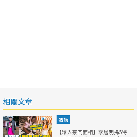
相關文章
熱話
【嫁入豪門面相】李居明揭5特