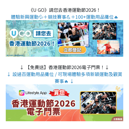
《U GO》請您去香港運動節2026！
體驗新興運動💦＋競技賽事💪＋100+運動用品攤位🔥
↓ 【免費送】香港運動節2026電子門票！↓
↓ 設過百運動用品攤位 / 可現場體驗多項新穎運動及觀賞
賽事🔥 ↓