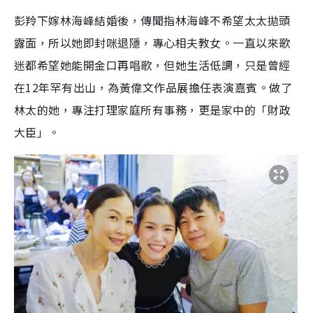
a
a
m
l
e
d
y
u
l
彭羚下嫁林海峰結婚後，傳聞指林海峰不希望太太拋頭
e
t
s
d
e
c
m
:
r
露面，所以她即封咪退隱，專心相夫教女。一直以來歌
4
e
2
e
a
.
n
3
迷都希望她能開金口再唱歌，但她生活低調，只是曾經
5
i
%
在12年罕有出山，為黃偉文作品展擔任表演嘉賓。做了
n
林太的她，專注打理家庭所有事務，更是家中的「財政
i
大臣」。
n
g
T
i
m
e