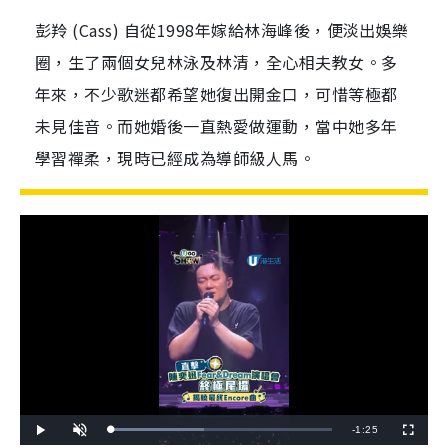
彭羚 (Cass) 自從1998年嫁給林海峰後，便淡出娛樂
圈，生了兩個女兒林泳及林清，全心相夫教女。多
年來，不少歌迷都希望她復出開金口，可惜等極都
未見佳音。而她婚後一直熱愛做運動，當中她多年
學習禪柔，現時已經成為導師級人馬。
R
-
1:25
L
P
U
F
o
l
n
u