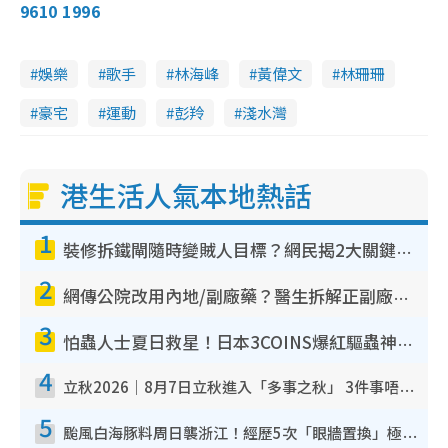
9610 1996
娛樂
歌手
林海峰
黃偉文
林珊珊
豪宅
運動
彭羚
淺水灣
港生活人氣本地熱話
1
裝修拆鐵閘隨時變賊人目標？網民揭2大關鍵用途：裝新式等於白裝？附新舊鐵閘分別
2
網傳公院改用內地/副廠藥？醫生拆解正副廠分別 揭4類人換藥隨時出事
3
怕蟲人士夏日救星！日本3COINS爆紅驅蟲神器$45起 1招「全程免觸碰」輕鬆搞定小強
4
立秋2026｜8月7日立秋進入「多事之秋」 3件事唔做得！專家教6招開運 清枱頭／銀包納氣接好運
5
颱風白海豚料周日襲浙江！經歷5次「眼牆置換」極罕見 成登陸內地最長途颱風