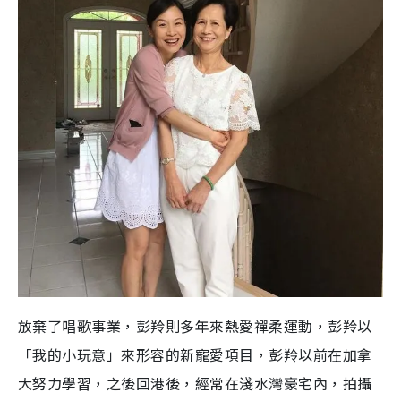
放棄了唱歌事業，彭羚則多年來
熱愛禪柔
運動，
彭羚以
「我的小玩意」來形容的新寵愛項目，彭羚以前在加拿
大努力學習，之後回港後，經常在淺水灣豪宅內，拍攝