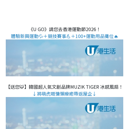
《U GO》請您去香港運動節2026！
體驗新興運動💦＋競技賽事💪＋100+運動用品攤位🔥
【送您🐯】韓國超人氣文創品牌MUZIK TIGER 冰感風扇！
↓將萌虎嘅慵懶療癒帶返屋企↓