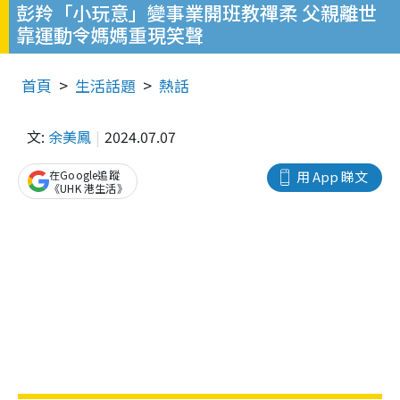
彭羚「小玩意」變事業開班教禪柔 父親離世
靠運動令媽媽重現笑聲
首頁
生活話題
熱話
文:
余美鳳
2024.07.07
在Google追蹤
用 App 睇文
《UHK 港生活》