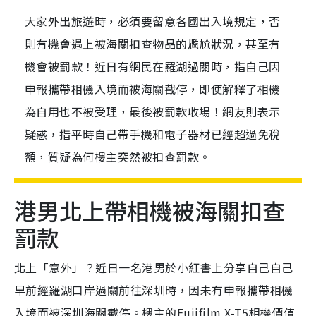
大家外出旅遊時，必須要留意各國出入境規定，否
則有機會遇上被海關扣查物品的尷尬狀況，甚至有
機會被罰款！近日有網民在羅湖過關時，指自己因
申報攜帶相機入境而被海關截停，即使解釋了相機
為自用也不被受理，最後被罰款收場！網友則表示
疑惑，指平時自己帶手機和電子器材已經超過免稅
額，質疑為何樓主突然被扣查罰款。
港男北上帶相機被海關扣查
罰款
北上「意外」？近日一名港男於小紅書上分享自己自己
早前經羅湖口岸過關前往深圳時，因未有申報攜帶相機
入境而被深圳海關截停。樓主的Fujifilm X-T5相機價值