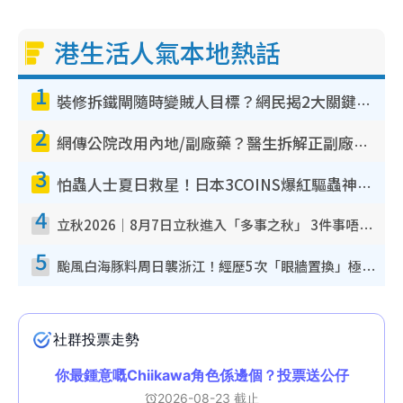
i
港生活人氣本地熱話
n
g
1
T
裝修拆鐵閘隨時變賊人目標？網民揭2大關鍵用途：裝新式等於白裝？附新舊鐵閘分別
i
2
網傳公院改用內地/副廠藥？醫生拆解正副廠分別 揭4類人換藥隨時出事
m
3
e
怕蟲人士夏日救星！日本3COINS爆紅驅蟲神器$45起 1招「全程免觸碰」輕鬆搞定小強
4
立秋2026｜8月7日立秋進入「多事之秋」 3件事唔做得！專家教6招開運 清枱頭／銀包納氣接好運
5
颱風白海豚料周日襲浙江！經歷5次「眼牆置換」極罕見 成登陸內地最長途颱風