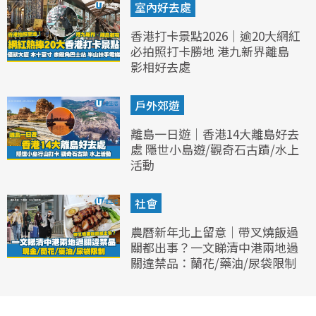
室內好去處
香港打卡景點2026｜逾20大網紅
必拍照打卡勝地 港九新界離島
影相好去處
戶外郊遊
離島一日遊｜香港14大離島好去
處 隱世小島遊/觀奇石古蹟/水上
活動
社會
農曆新年北上留意｜帶叉燒飯過
關都出事？一文睇清中港兩地過
關違禁品：蘭花/藥油/尿袋限制