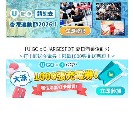
【U GO x CHARGESPOT 夏日消暑企劃⚡】
> 打卡即送充電券！限量1000張🔋送完即止 <