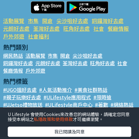
活動展覽
市集
開倉
尖沙咀好去處
銅鑼灣好去處
元朗好去處
荃灣好去處
旺角好去處
社會
餐廳情報
戶外郊遊
社會福利
熱門類別
網民熱話
活動展覽
市集
開倉
尖沙咀好去處
銅鑼灣好去處
元朗好去處
荃灣好去處
旺角好去處
社會
餐廳情報
戶外郊遊
熱門標籤
#UGO搵好去處
#人氣活動推介
#美食社群熱話
#親子玩樂好去處
#ULifestyle應用程式
#限時搶
#UJetso禮物放送
#ULifestyle商戶中心
#著數
#網絡熱話
U Lifestyle 會使用Cookies來改善您的網站體驗，請確定您同意
香港經濟日報版權所有©2026
接受本網站之
私隱政策和使用條款
才可繼續瀏覽。
我已閱讀及同意