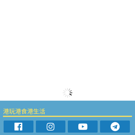
港玩港食港生活