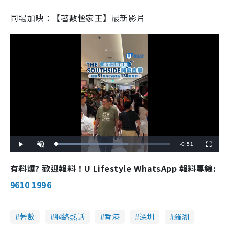
同場加映：【著數慳家王】最新影片
R
-
0:51
L
P
U
F
o
l
n
u
a
a
m
l
e
d
y
u
l
有料爆? 歡迎報料！U Lifestyle WhatsApp 報料專線:
e
t
s
d
e
c
m
:
r
9610 1996
6
e
3
e
a
.
n
5
3
i
%
著數
網絡熱話
香港
深圳
羅湖
n