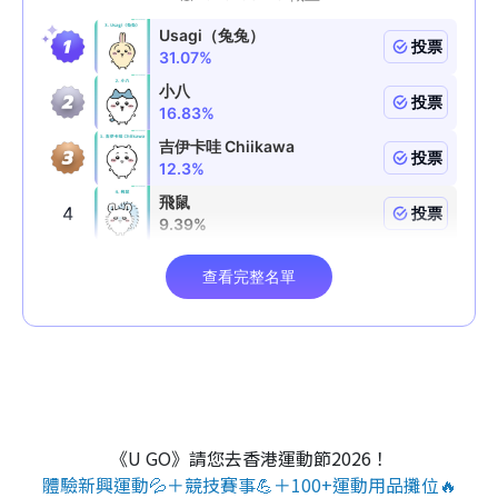
《U GO》請您去香港運動節2026！
體驗新興運動💦＋競技賽事💪＋100+運動用品攤位🔥