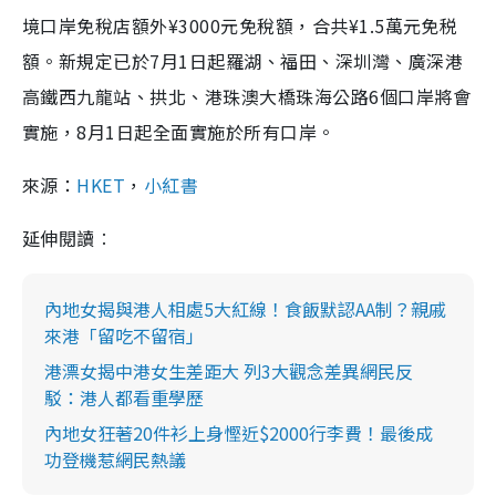
境口岸免稅店額外¥3000元免稅額，合共¥1.5萬元免税
額。新規定已於7月1日起羅湖、福田、深圳灣、廣深港
高鐵西九龍站、拱北、港珠澳大橋珠海公路6個口岸將會
實施，8月1日起全面實施於所有口岸。
來源：
HKET
，
小紅書
延伸閱讀︰
內地女揭與港人相處5大紅線！食飯默認AA制？親戚
來港「留吃不留宿」
港漂女揭中港女生差距大 列3大觀念差異網民反
駁：港人都看重學歷
內地女狂著20件衫上身慳近$2000行李費！最後成
功登機惹網民熱議