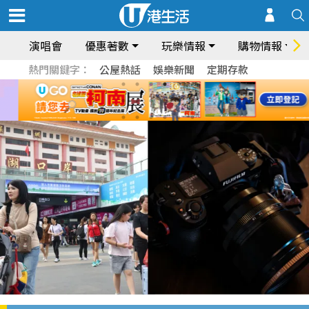
演唱會
優惠著數
玩樂情報
購物情報
熱門關鍵字：
公屋熱話
娛樂新聞
定期存款