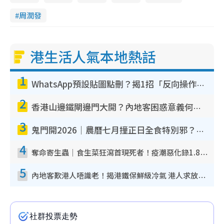
周潤發
港生活人氣本地熱話
1
WhatsApp預設貼圖點刪？揭1招「反向操作」還原簡潔介面 附3步實測教學
2
香港山邊鐵閘邊門大開？內地客困惑意義何在！網民神回覆：呢種叫法理性防禦
3
鬼門開2026｜農曆七月撞正日全食特別邪？專家警告切忌做一事！揭4大禁忌+2招保平安
4
奪命寄生蟲｜食生菜狂瀉首現死者！疫潮惡化錄1.8萬宗病例 揭洗菜3大謬誤
5
內地客歎港人唔識老！揭港鐵保鮮級冷氣 港人求放過：咪投訴