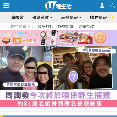
演唱會
優惠著數
玩樂情報
購物情報
熱門關鍵字：
公屋熱話
娛樂新聞
定期存款