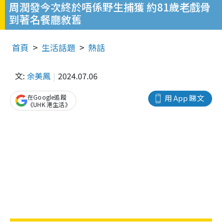
周潤發今次終於唔係野生捕獲 約81歲老戲骨
到著名餐廳敘舊
首頁
生活話題
熱話
文:
余美鳳
2024.07.06
在Google追蹤
用 App 睇文
《UHK 港生活》