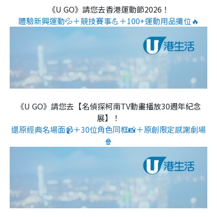
《U GO》請您去香港運動節2026！
體驗新興運動💦＋競技賽事💪＋100+運動用品攤位🔥
《U GO》請您去【名偵探柯南TV動畫播放30週年紀念
展】！
還原經典名場面📹＋30位角色同框📸＋原創限定感謝劇場
🍿