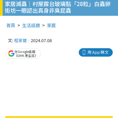
家居滅蟲｜村屋露台玻璃黏「28粒」白蟲卵
街坊一眼認出真身非臭屁蟲
首頁
生活話題
家居
文:
程家健
2024.07.08
在Google追蹤
用 App 睇文
《UHK 港生活》