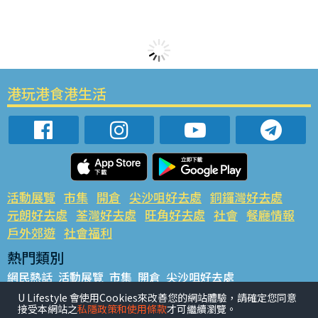
港玩港食港生活
活動展覽
市集
開倉
尖沙咀好去處
銅鑼灣好去處
元朗好去處
荃灣好去處
旺角好去處
社會
餐廳情報
戶外郊遊
社會福利
熱門類別
網民熱話
活動展覽
市集
開倉
尖沙咀好去處
銅鑼灣好去處
元朗好去處
荃灣好去處
旺角好去處
社會
U Lifestyle 會使用Cookies來改善您的網站體驗，請確定您同意
接受本網站之
私隱政策和使用條款
才可繼續瀏覽。
餐廳情報
戶外郊遊