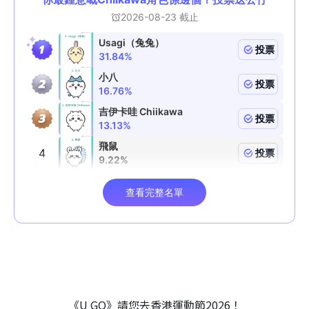
《U GO》請您去香港運動節2026！