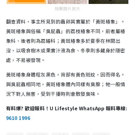
點擊圖片放大
翻查資料，事主所見到的蟲卵其實屬於「黃斑椿象」。
黃斑椿象與俗稱「臭屁蟲」的荔枝椿象不同，前者屬椿
象科、後者則為荔蝽科；黃斑椿象多於夏季在林間出
沒，以吸食樹木或果實汁液為食、冬季則多藏身於隱密
處，不易被發現。
黃斑椿象身體程灰黑色，背部有黃色斑紋，因而得名。
與臭屁蟲相同地，黃斑椿象體內同樣有臭腺；牠一般情
況下對人無害，受到干擾時則會散發臭味。
有料爆? 歡迎報料！U Lifestyle WhatsApp 報料專線:
9610 1996