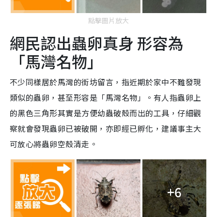
點擊圖片放大
網民認出蟲卵真身 形容為
「馬灣名物」
不少同樣居於馬灣的街坊留言，指近期於家中不難發現
類似的蟲卵，甚至形容是「馬灣名物」。有人指蟲卵上
的黑色三角形其實是方便幼蟲破殼而出的工具，仔細觀
察就會發現蟲卵已被破開，亦即經已孵化，建議事主大
可放心將蟲卵空殼清走。
+6