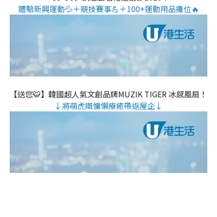
體驗新興運動💦＋競技賽事💪＋100+運動用品攤位🔥
【送您🐯】韓國超人氣文創品牌MUZIK TIGER 冰感風扇！
↓將萌虎嘅慵懶療癒帶返屋企↓