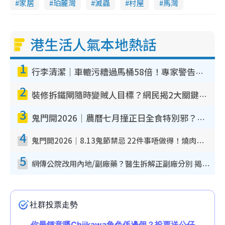
家居
珀麗灣
滅蟲
村屋
馬灣
港生活人氣本地熱話
1
行李清潔｜車轆污糟過馬桶58倍！專家警告忌用酒精抹 教1招免污手除菌
2
裝修拆鐵閘隨時變賊人目標？網民揭2大關鍵用途：裝新式等於白裝？附新舊鐵閘分別
3
鬼門開2026｜農曆七月撞正日全食特別邪？專家警告切忌做一事！揭4大禁忌+2招保平安
4
鬼門開2026｜8.13鬼節禁忌 22件事唔做得！燒肉、刺身要少食？半夜勿吹口哨/打呢個電話
5
網傳公院改用內地/副廠藥？醫生拆解正副廠分別 揭4類人換藥隨時出事