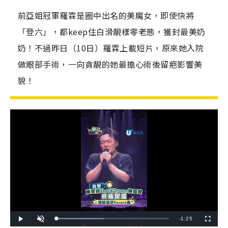
前亞姐冠軍羅霖是圈中出名的美魔女，即使快將
「登六」，都keep住白滑靚樣零老態，獲封最美奶
奶！不過昨日（10日）羅霖上載短片，原來她入院
做眼部手術，一向貪靚的她最擔心術後留疤影響美
貌！
R
-
1:25
L
P
U
F
o
l
n
u