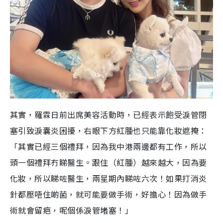
其實，羅霖日前出席美容活動時，已經表示飽受淚管閉
塞引致淚囊炎困擾，右眼下方紅腫也只能靠化妝遮掩：
「其實已經三個禮拜，因為我中港兩邊都有工作，所以
頭一個禮拜冇睇醫生。跟住（紅腫）越來越大，因為要
化妝，所以睇咗醫生，兩星期內睇咗六次！如果打消炎
針都壓唔住啲菌，就可能要做手術，好擔心！因為做手
術就會留疤，呢個係淚管堵塞！」