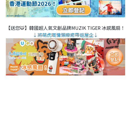
【送您🐯】韓國超人氣文創品牌MUZIK TIGER 冰感風扇！
↓將萌虎嘅慵懶療癒帶返屋企↓