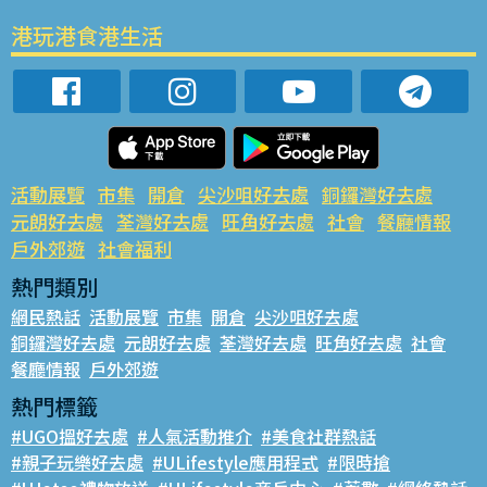
港玩港食港生活
活動展覽
市集
開倉
尖沙咀好去處
銅鑼灣好去處
元朗好去處
荃灣好去處
旺角好去處
社會
餐廳情報
戶外郊遊
社會福利
熱門類別
網民熱話
活動展覽
市集
開倉
尖沙咀好去處
銅鑼灣好去處
元朗好去處
荃灣好去處
旺角好去處
社會
餐廳情報
戶外郊遊
熱門標籤
#UGO搵好去處
#人氣活動推介
#美食社群熱話
#親子玩樂好去處
#ULifestyle應用程式
#限時搶