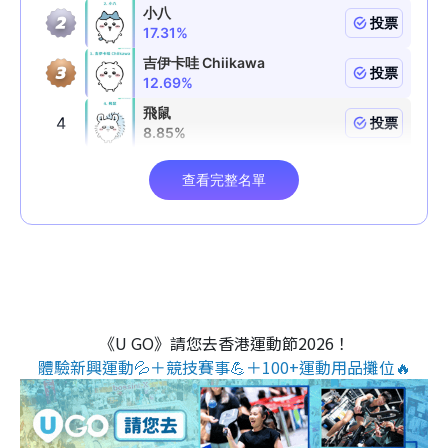
《U GO》請您去香港運動節2026！
體驗新興運動💦＋競技賽事💪＋100+運動用品攤位🔥