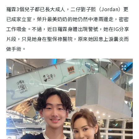
a
a
m
l
e
d
y
u
l
羅霖3個兒子都已長大成人，二仔劉子熙（Jordan）更
e
t
s
d
e
c
m
:
r
已成家立室，榮升最美奶奶的她仍然中港兩邊走，密密
4
e
2
e
a
.
n
3
工作吸金。不過，近日羅霖身體出現警號，她在IG分享
5
i
%
片段，只見她身在聖保祿醫院，原來她因患上淚囊炎而
n
做手術。
i
n
g
T
i
m
e