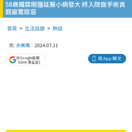
58歲羅霖眼腫延醫小病發大 終入院做手術貪
靚最驚毀容
首頁
生活話題
熱話
文:
余美鳳
2024.07.11
在Google追蹤
用 App 睇文
《UHK 港生活》